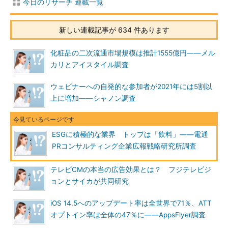
今日のリサーチ 連載一覧
新しい連載記事が 634 件あります
化粧品の二次流通市場規模は推計1555億円――メル
カリとアイスタイル調査
ウェビナーへの自発的な参加者が2021年には5割以
上に増加――シャノン調査
ESGに積極的な業界 トップは「飲料」――電通
PRコンサルティング企業広報戦略研究所調査
テレビCMの本当の広告効果とは？ フジテレビジ
ョンとサイカが共同研究
iOS 14.5へのアップデート率は全世界で71％、ATT
オプトイン率は全体の47％に――AppsFlyer調査