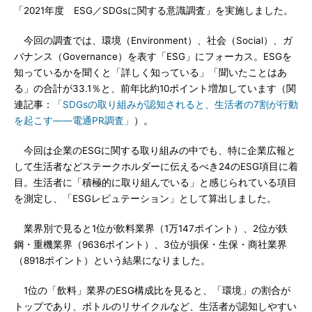
「2021年度 ESG／SDGsに関する意識調査」を実施しました。
今回の調査では、環境（Environment）、社会（Social）、ガ
バナンス（Governance）を表す「ESG」にフォーカス。ESGを
知っているかを聞くと「詳しく知っている」「聞いたことはあ
る」の合計が33.1％と、前年比約10ポイント増加しています（関
連記事：
「SDGsの取り組みが認知されると、生活者の7割が行動
を起こす――電通PR調査」
）。
今回は企業のESGに関する取り組みの中でも、特に企業広報と
して生活者などステークホルダーに伝えるべき24のESG項目に着
目。生活者に「積極的に取り組んでいる」と感じられている項目
を測定し、「ESGレピュテーション」として算出しました。
業界別で見ると1位が飲料業界（1万147ポイント）、2位が鉄
鋼・重機業界（9636ポイント）、3位が損保・生保・商社業界
（8918ポイント）という結果になりました。
1位の「飲料」業界のESG構成比を見ると、「環境」の割合が
トップであり、ボトルのリサイクルなど、生活者が認知しやすい