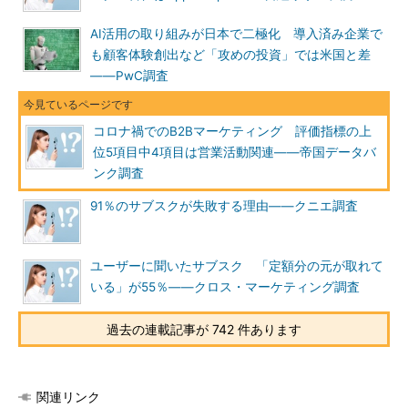
AI活用の取り組みが日本で二極化 導入済み企業で
も顧客体験創出など「攻めの投資」では米国と差
――PwC調査
コロナ禍でのB2Bマーケティング 評価指標の上
位5項目中4項目は営業活動関連――帝国データバ
ンク調査
91％のサブスクが失敗する理由――クニエ調査
ユーザーに聞いたサブスク 「定額分の元が取れて
いる」が55％――クロス・マーケティング調査
過去の連載記事が 742 件あります
関連リンク