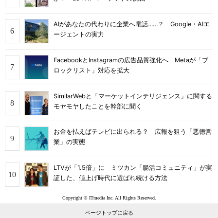
AIがあなたの代わりに企業へ電話……？ Google・AIエ
ージェントの実力
FacebookとInstagramの広告品質強化へ Metaが「ブ
ロックリスト」対応を拡大
SimilarWebと「マーケットインテリジェンス」に関する
モヤモヤしたことを幹部に聞く
お金を払えばテレビに出られる？ 広報を狙う「悪徳営
業」の実態
LTVが「1.5倍」に ミツカン「腸活コミュニティ」が実
証した、値上げ時代に選ばれ続ける方法
Copyright © ITmedia Inc. All Rights Reserved.
ページトップに戻る