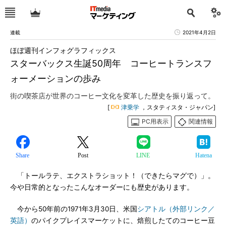
連載
2021年4月2日
ほぼ週刊インフォグラフィックス
スターバックス生誕50周年 コーヒートランスフ
ォーメーションの歩み
街の喫茶店が世界のコーヒー文化を変革した歴史を振り返って。
[
津乗学
，スタティスタ・ジャパン]
PC用表示
関連情報
Share
Post
LINE
Hatena
「トールラテ、エクストラショット！（できたらマグで）」。
今や日常的となったこんなオーダーにも歴史があります。
今から50年前の1971年3月30日、米国
シアトル（外部リンク／
英語）
のパイクプレイスマーケットに、焙煎したてのコーヒー豆