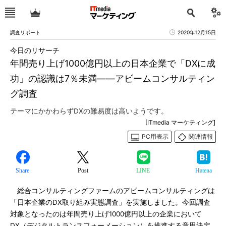
調査リポート
2020年12月15日
今日のリサーチ
年間売り上げ1000億円以上の日本企業で「DXに成
功」の認識は7％未満――アビームコンサルティン
グ調査
テーマにかかわらずDXの難易度は高いようです。
[ITmedia マーケティング]
PC用表示
関連情報
Share
Post
LINE
Hatena
総合コンサルティングファームのアビームコンサルティングは
「日本企業のDX取り組み実態調査」を実施しました。今回調査
対象となったのは年間売り上げ1000億円以上の企業において
DX（デジタルトランスフォーメーション）を推進する意思決定