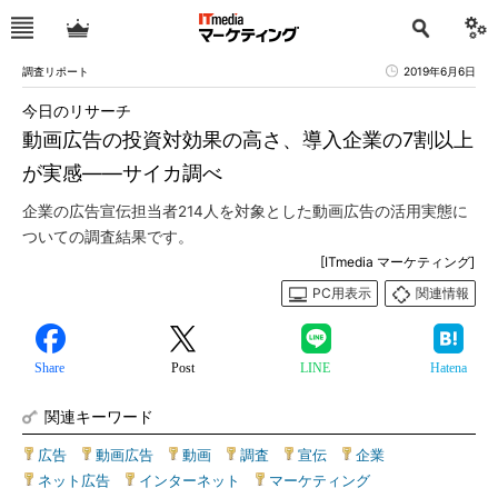
調査リポート
2019年6月6日
今日のリサーチ
動画広告の投資対効果の高さ、導入企業の7割以上
が実感――サイカ調べ
企業の広告宣伝担当者214人を対象とした動画広告の活用実態に
ついての調査結果です。
[ITmedia マーケティング]
PC用表示
関連情報
Share
Post
LINE
Hatena
関連キーワード
広告
|
動画広告
|
動画
|
調査
|
宣伝
|
企業
|
ネット広告
|
インターネット
|
マーケティング
|