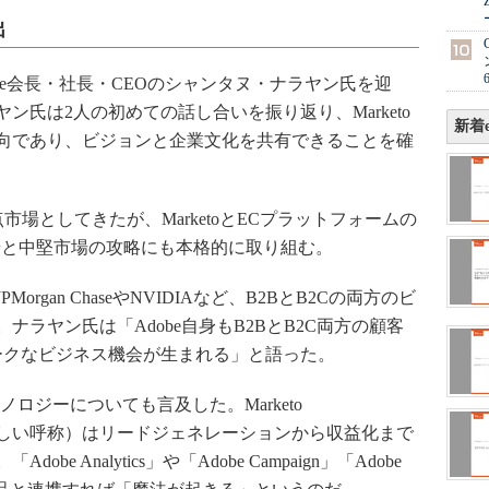
出
e会長・社長・CEOのシャンタヌ・ナラヤン氏を迎
氏は2人の初めての話し合いを振り返り、Marketo
新着e
向であり、ビジョンと企業文化を共有できることを確
市場としてきたが、MarketoとECプラットフォームの
B市場と中堅市場の攻略にも本格的に取り組む。
gan ChaseやNVIDIAなど、B2BとB2Cの両方のビ
ラヤン氏は「Adobe自身もB2BとB2C両方の顧客
ークなビジネス機会が生まれる」と語った。
ノロジーについても言及した。Marketo
ketoの新しい呼称）はリードジェネレーションから収益化まで
 Analytics」や「Adobe Campaign」「Adobe