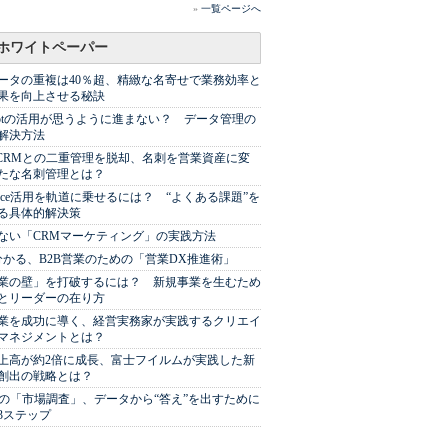
»
一覧ページへ
ホワイトペーパー
ータの重複は40％超、精緻な名寄せで業務効率と
果を向上させる秘訣
Spotの活用が思うように進まない？ データ管理の
解決方法
やCRMとの二重管理を脱却、名刺を営業資産に変
たな名刺管理とは？
sforce活用を軌道に乗せるには？ “よくある課題”を
る具体的解決策
ない「CRMマーケティング」の実践方法
分かる、B2B営業のための「営業DX推進術」
業の壁」を打破するには？ 新規事業を生むため
とリーダーの在り方
業を成功に導く、経営実務家が実践するクリエイ
マネジメントとは？
上高が約2倍に成長、富士フイルムが実践した新
創出の戦略とは？
代の「市場調査」、データから“答え”を出すために
3ステップ