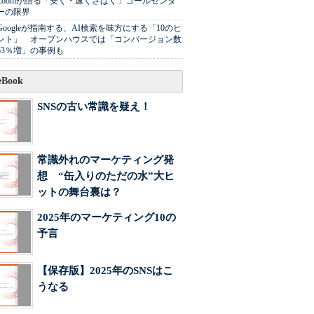
Zoomが語る「安く・速くさばく」コールセンタ
ーの限界
Googleが指南する、AI検索を味方にする「10のヒ
ント」 オープンハウスでは「コンバージョン数
63％増」の事例も
Book
SNSの古い常識を疑え！
常識外れのマーケティング発
想 “缶入りのただの水”大ヒ
ットの舞台裏は？
2025年のマーケティング10の
予言
【保存版】2025年のSNSはこ
うなる