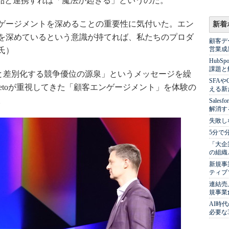
のAdobe製品と連携すれば「魔法が起きる」というのだ。
ゲージメントを深めることの重要性に気付いた。エン
新着
を深めているという意識が持てれば、私たちのプロダ
顧客デ
営業成
氏）
Hub
課題と
社と差別化する競争優位の源泉」というメッセージを繰
SFA
ketoが重視してきた「顧客エンゲージメント」を体験の
える新
。
Sale
解消す
失敗し
5分で
「大企
の組織
新規事
ティブ
連結売
規事業
AI時
必要な