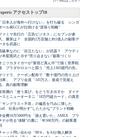
11～30位はこちら »
Experts アクセストップ10
「日本人が海外へ行けない」を打ち破る シンガ
ポール発LCCが仕掛ける“逆張り戦略”
ファミマ先行の「広告ビジネス」にセブンが参
入、勝算は？ 全国約2万店舗と約1億人の顧客デ
ータを武器に
高級車なのに「目立たない」が武器？ アウディ
が木梨憲武と示す“売り込まない”顧客づくり
オニツカタイガーが“新宿ど真ん中”で描く世界戦
略 プラダやロエベと競う「売上1365億円の先」
サツドラ、クーポン配布で「数十億円の売り上げ
効果」 アプリ会員「145万人」達成で見据え
る、真の顧客理解
富裕層の「使う喜び」をどう引き出すか ダイナ
ースとニューオータニ「18万円超カード」の真意
「サングラス＝不良」の偏見を巧みに壊した
Zoff 社長が明かす“したたかな”ブランド戦略
年会費16万5000円を「据え置いた」AMEX プラ
チナが売る"体験"の裏に「年500万円」の顧客選
別
チャット問い合わせ「98％」をAIが無人解決