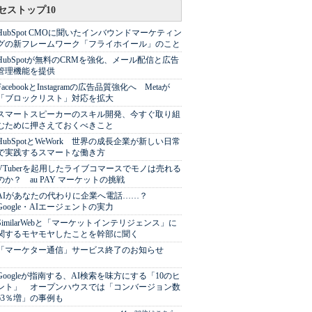
セストップ10
HubSpot CMOに聞いたインバウンドマーケティン
グの新フレームワーク「フライホイール」のこと
HubSpotが無料のCRMを強化、メール配信と広告
管理機能を提供
FacebookとInstagramの広告品質強化へ Metaが
「ブロックリスト」対応を拡大
スマートスピーカーのスキル開発、今すぐ取り組
むために押さえておくべきこと
HubSpotとWeWork 世界の成長企業が新しい日常
で実践するスマートな働き方
VTuberを起用したライブコマースでモノは売れる
のか？ au PAY マーケットの挑戦
AIがあなたの代わりに企業へ電話……？
Google・AIエージェントの実力
SimilarWebと「マーケットインテリジェンス」に
関するモヤモヤしたことを幹部に聞く
「マーケター通信」サービス終了のお知らせ
Googleが指南する、AI検索を味方にする「10のヒ
ント」 オープンハウスでは「コンバージョン数
63％増」の事例も