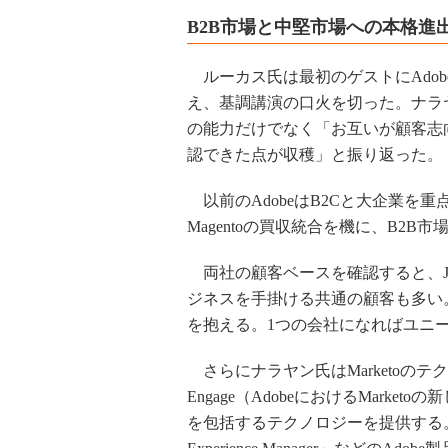
B2B市場と中堅市場への本格進
ルーカス氏は最初のゲストにAdob
え、基調講演の口火を切った。ナラヤン
の能力だけでなく「お互いが顧客志
認できた点が収穫」と振り返った。
以前のAdobeはB2Cと大企業を重点
Magentoの買収統合を機に、B2
両社の顧客ベースを確認すると、JPMor
ジネスを手掛ける共通の顧客も多い。ナ
を抱える。1つの会社になればユニ
さらにナラヤン氏はMarketoのテク
Engage（AdobeにおけるMar
を包括するテクノロジーを提供する。「Adobe