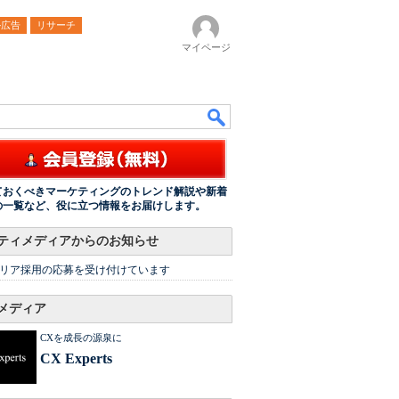
ル広告
リサーチ
マイページ
ておくべきマーケティングのトレンド解説や新着
の一覧など、役に立つ情報をお届けします。
ティメディアからのお知らせ
リア採用の応募を受け付けています
メディア
CXを成長の源泉に
CX Experts