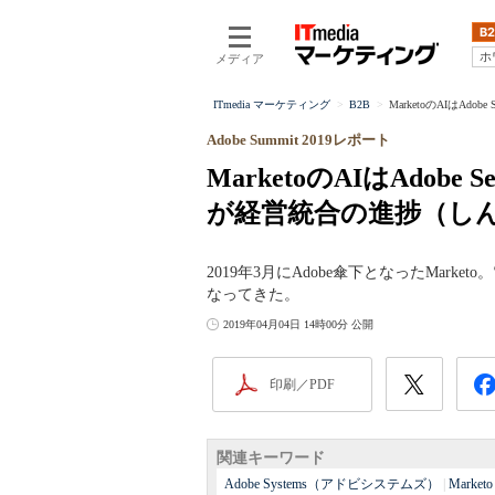
B2
ホ
メディア
ITmedia マーケティング
B2B
MarketoのAIはA
Adobe Summit 2019レポート
MarketoのAIはAdob
が経営統合の進捗（し
2019年3月にAdobe傘下となったMar
なってきた。
2019年04月04日 14時00分 公開
印刷／PDF
関連キーワード
Adobe Systems（アドビシステムズ）
|
Marketo