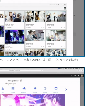
ティブアセットにアクセス（出典：Adobe、以下同）《クリックで拡大》