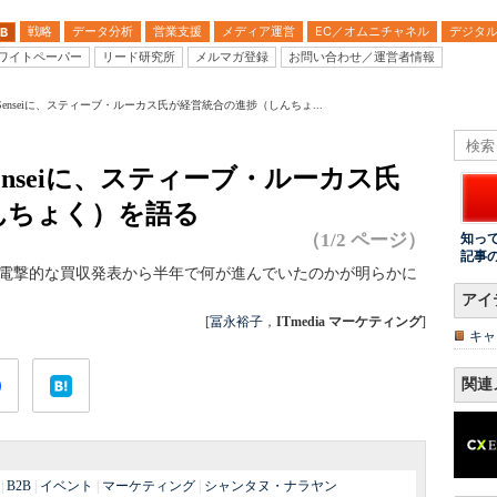
戦略
データ分析
営業支援
メディア運営
EC／オムニチャネル
デジタ
B
ワイトペーパー
リード研究所
メルマガ登録
お問い合わせ／運営者情報
dobe Senseiに、スティーブ・ルーカス氏が経営統合の進捗（しんちょ...
e Senseiに、スティーブ・ルーカス氏
んちょく）を語る
（1/2 ページ）
知っ
記事
keto。電撃的な買収発表から半年で何が進んでいたのかが明らかに
アイ
[
冨永裕子
，
ITmedia マーケティング
]
キャ
関連
|
B2B
|
イベント
|
マーケティング
|
シャンタヌ・ナラヤン