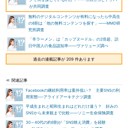
が共同調査
無料のデジタルコンテンツが有料になったら中高生
の8割は「他の無料コンテンツを探す」――MMD研
究所調査
「辛ラーメン」は「カップヌードル」の2倍超、訪
日中国人の食品認知率――ヴァリューズ調べ
過去の連載記事が 209 件あります
関連記事
Facebookの継続利用率は案外低い？ 主要SNSの利
用実態──アライドアーキテクツ調査
平成生まれと昭和生まれはどれだけ違う？ 好みの
SNSから未来観まで比較――ソニー生命保険調査
30～40代の約6割が「SNS映え消費」を経験