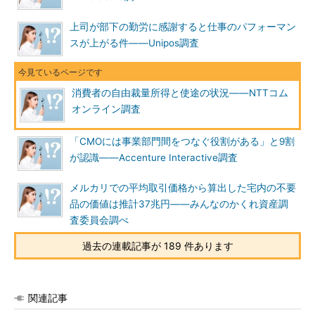
上司が部下の勤労に感謝すると仕事のパフォーマン
スが上がる件――Unipos調査
消費者の自由裁量所得と使途の状況――NTTコム
オンライン調査
「CMOには事業部門間をつなぐ役割がある」と9割
が認識――Accenture Interactive調査
メルカリでの平均取引価格から算出した宅内の不要
品の価値は推計37兆円――みんなのかくれ資産調
査委員会調べ
過去の連載記事が 189 件あります
関連記事