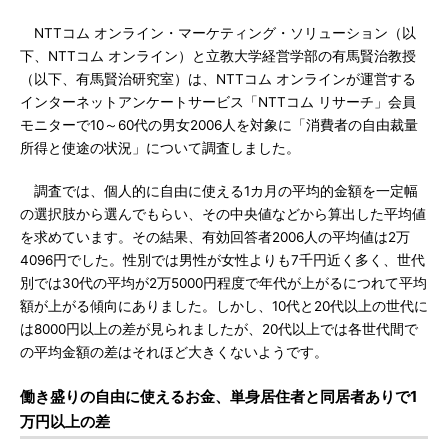
NTTコム オンライン・マーケティング・ソリューション（以
下、NTTコム オンライン）と立教大学経営学部の有馬賢治教授
（以下、有馬賢治研究室）は、NTTコム オンラインが運営する
インターネットアンケートサービス「NTTコム リサーチ」会員
モニターで10～60代の男女2006人を対象に「消費者の自由裁量
所得と使途の状況」について調査しました。
調査では、個人的に自由に使える1カ月の平均的金額を一定幅
の選択肢から選んでもらい、その中央値などから算出した平均値
を求めています。その結果、有効回答者2006人の平均値は2万
4096円でした。性別では男性が女性よりも7千円近く多く、世代
別では30代の平均が2万5000円程度で年代が上がるにつれて平均
額が上がる傾向にありました。しかし、10代と20代以上の世代に
は8000円以上の差が見られましたが、20代以上では各世代間で
の平均金額の差はそれほど大きくないようです。
働き盛りの自由に使えるお金、単身居住者と同居者ありで1
万円以上の差