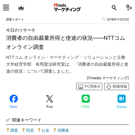
調査リポート
2018年11月21日
今日のリサーチ
消費者の自由裁量所得と使途の状況――NTTコム
オンライン調査
NTTコム オンライン・マーケティング・ソリューションと立教
大学経営学部 有馬賢治研究室は、「消費者の自由裁量所得と使
途の状況」について調査しました。
[ITmedia マーケティング]
PC用表示
関連情報
Share
Post
LINE
Hatena
関連キーワード
調査
|
同居
|
お金
|
消費者