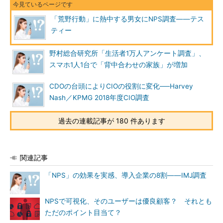
「荒野行動」に熱中する男女にNPS調査――テス
ティー
野村総合研究所「生活者1万人アンケート調査」、
スマホ1人1台で「背中合わせの家族」が増加
CDOの台頭によりCIOの役割に変化──Harvey
Nash／KPMG 2018年度CIO調査
過去の連載記事が 180 件あります
関連記事
「NPS」の効果を実感、導入企業の8割――IMJ調査
NPSで可視化、そのユーザーは優良顧客？ それとも
ただのポイント目当て？