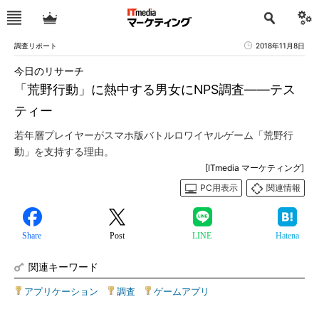
調査リポート
2018年11月8日
今日のリサーチ
「荒野行動」に熱中する男女にNPS調査――テス
ティー
若年層プレイヤーがスマホ版バトルロワイヤルゲーム「荒野行
動」を支持する理由。
[ITmedia マーケティング]
PC用表示
関連情報
Share
Post
LINE
Hatena
関連キーワード
アプリケーション
|
調査
|
ゲームアプリ