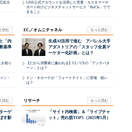
、広告主
LINE公式アカウントを活用した営業・カスタマーサ
ポート向けビジネスチャットサービス「BizClo」でで
きること
EC／オムニチャネル
と「内
生成AI活用で進む アパレル大手
断基準
アダストリアの「スタッフ全員マ
ーケター化計画」とは？
生き残り
【だから消費者に嫌われる】UI／UXの「アンチパタ
ーン」とは？
ヴァン・
ドン・キホーテが「フォートナイト」に登場 狙い
は？
リサーチ
リターゲ
「サイト内検索」＆「ライブチャ
ぼす影
ット」売れ筋TOP5（2025年5月）