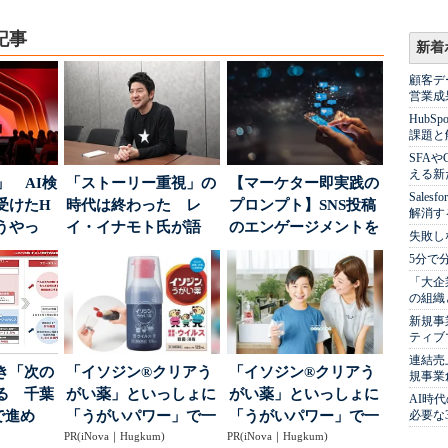
記事
新着
顧客デ
営業成
Hub
課題と
SFA
える新
」 AI検
「ストーリー重視」の
【マーケター即実践の
Sale
受けたH
時代は終わった レ
プロンプト】SNS投稿
解消す
どうやっ
イ・イナモト氏が語
のエンゲージメントを
失敗し
る、信頼を軸にしたブ
高めるAI活用、ポ...
5分で
ラン...
「大企
の組織
新規事
ティブ
連結売
き「次の
「イソジン®クリアう
「イソジン®クリアう
規事業
る 千葉
がい薬」といっしょに
がい薬」といっしょに
AI時
で進め
「うがいパワー」で一
「うがいパワー」で一
必要な
.
PR(iNova｜Hugkum)
年中！ 健やか
PR(iNova｜Hugkum)
年中！ 健やか