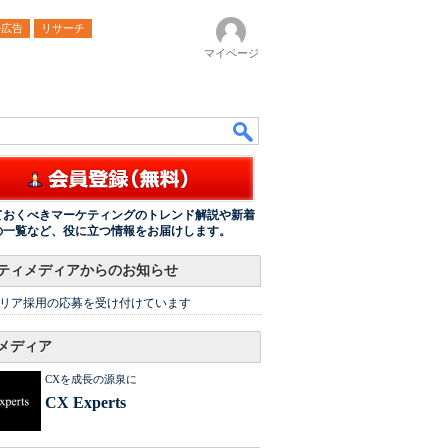
ル広告
リサーチ
マイページ
ておくべきマーケティングのトレンド解説や新着
の一覧など、役に立つ情報をお届けします。
ティメディアからのお知らせ
リア採用の応募を受け付けています
メディア
CXを成長の源泉に
CX Experts