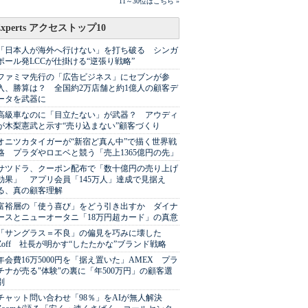
11～30位はこちら »
Experts アクセストップ10
「日本人が海外へ行けない」を打ち破る シンガ
ポール発LCCが仕掛ける“逆張り戦略”
ファミマ先行の「広告ビジネス」にセブンが参
入、勝算は？ 全国約2万店舗と約1億人の顧客デ
ータを武器に
高級車なのに「目立たない」が武器？ アウディ
が木梨憲武と示す“売り込まない”顧客づくり
オニツカタイガーが“新宿ど真ん中”で描く世界戦
略 プラダやロエベと競う「売上1365億円の先」
サツドラ、クーポン配布で「数十億円の売り上げ
効果」 アプリ会員「145万人」達成で見据え
る、真の顧客理解
富裕層の「使う喜び」をどう引き出すか ダイナ
ースとニューオータニ「18万円超カード」の真意
「サングラス＝不良」の偏見を巧みに壊した
Zoff 社長が明かす“したたかな”ブランド戦略
年会費16万5000円を「据え置いた」AMEX プラ
チナが売る"体験"の裏に「年500万円」の顧客選
別
チャット問い合わせ「98％」をAIが無人解決