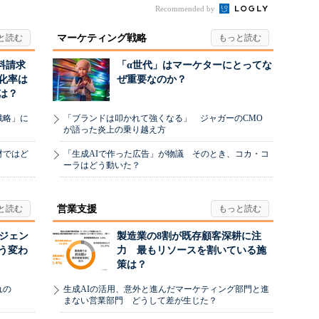
Recommended by
マーケティング戦略
料請求
「α世代」はマーケターにとってな
化率は
ぜ重要なのか？
は？
戦略」に
「ブランドは叩かれて強くなる」 ジャガーのCMO
が語った炎上の乗り越え方
材ではど
「生成AIで作った広告」が物議 そのとき、コカ・コ
ーラはどう動いた？
営業支援
ージェン
製造業の8割が既存顧客深耕に注
う変わ
力 最もリソースを割いている施
策は？
れの
生成AIの活用、意外と進んだマーケティング部門と進
まない営業部門 どうして差が生じた？