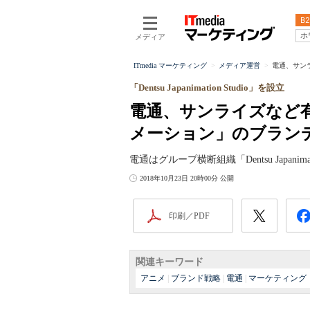
B2
ホ
メディア
ITmedia マーケティング
メディア運営
電通、サン
「Dentsu Japanimation Studio」を設立
電通、サンライズなど
メーション」のブラン
電通はグループ横断組織「Dentsu Japanima
2018年10月23日 20時00分 公開
印刷／PDF
関連キーワード
アニメ
|
ブランド戦略
|
電通
|
マーケティング