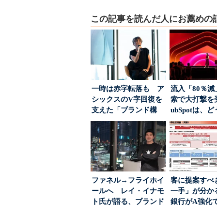
この記事を読んだ人にお薦めの
一時は赤字転落も ア
流入「80％減
シックスのV字回復を
索で大打撃を
支えた「ブランド構
ubSpotは、
築」の考え方
て“未来の顧...
ファネル→フライホイ
客に提案すべ
ールへ レイ・イナモ
一手」が分か
ト氏が語る、ブランド
銀行がA強化
が「信頼」を得るた
る“One to On..