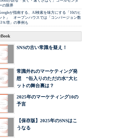
Zoomが語る「安く・速くさばく」コールセンタ
ーの限界
Googleが指南する、AI検索を味方にする「10のヒ
ント」 オープンハウスでは「コンバージョン数
63％増」の事例も
Book
SNSの古い常識を疑え！
常識外れのマーケティング発
想 “缶入りのただの水”大ヒ
ットの舞台裏は？
2025年のマーケティング10の
予言
【保存版】2025年のSNSはこ
うなる