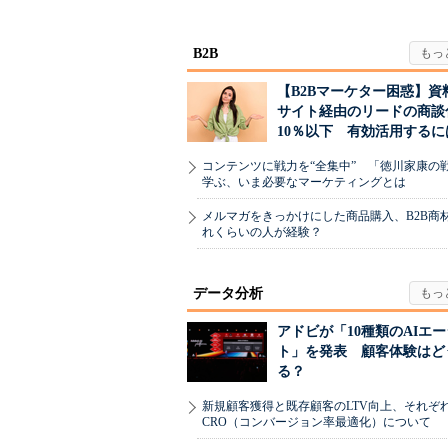
め...
B2B
【B2Bマーケター困惑】資
サイト経由のリードの商談
10％以下 有効活用するに
コンテンツに戦力を“全集中” 「徳川家康の
学ぶ、いま必要なマーケティングとは
メルマガをきっかけにした商品購入、B2B商
れくらいの人が経験？
データ分析
アドビが「10種類のAIエ
ト」を発表 顧客体験はど
る？
新規顧客獲得と既存顧客のLTV向上、それぞ
CRO（コンバージョン率最適化）について