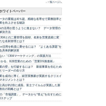
»
一覧ページへ
ホワイトペーパー
ータの重複は40％超、精緻な名寄せで業務効率と
果を向上させる秘訣
Spotの活用が思うように進まない？ データ管理の
解決方法
やCRMとの二重管理を脱却、名刺を営業資産に変
たな名刺管理とは？
sforce活用を軌道に乗せるには？ “よくある課題”を
る具体的解決策
ない「CRMマーケティング」の実践方法
分かる、B2B営業のための「営業DX推進術」
業の壁」を打破するには？ 新規事業を生むため
とリーダーの在り方
業を成功に導く、経営実務家が実践するクリエイ
マネジメントとは？
上高が約2倍に成長、富士フイルムが実践した新
創出の戦略とは？
代の「市場調査」、データから“答え”を出すために
3ステップ