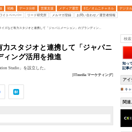
戦略
データ分析
営業支援
メディア運営
EC／オムニチャネル
デジタ
B
ワイトペーパー
リード研究所
メルマガ登録
お問い合わせ／運営者情報
ライズなど有力スタジオと連携して「ジャパニメーション」のブランディン...
有力スタジオと連携して「ジャパニ
ディング活用を推進
知っ
tion Studio」を設立した。
記事
[
ITmedia マーケティング
]
アイ
キャ
関連