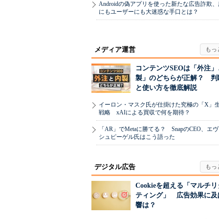
Androidの偽アプリを使った新たな広告詐欺
にもユーザーにも大迷惑な手口とは？
メディア運営
コンテンツSEOは「外注」
製」のどちらが正解？ 判
と使い方を徹底解説
イーロン・マスク氏が仕掛けた究極の「X」
戦略 xAIによる買収で何を期待？
「AR」でMetaに勝てる？ SnapのCEO、エ
シュピーゲル氏はこう語った
デジタル広告
Cookieを超える「マルチ
ティング」 広告効果に及
響は？