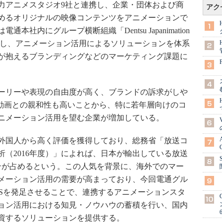
の有力アニメスタジオ9社と連携し、企業・団体および商
アク
めるオリジナルの映像コンテンツをアニメーションで
社内にグループ横断組織「Dentsu Japanimation
を設置し、アニメーション活用によるソリューションを体系
が抱えるブランディングなどのマーケティング課題に
ーリーや表現の自由度が高く、ブランドの訴求がしや
b動画との親和性も高いことから、特に若年層向けのコ
ニメーション活用を望む企業が増加している。
外国人から高く評価を獲得しており、総務省「放送コ
（2016年度）」によれば、日本が輸出している放送
ンが占めるという。この人気を背景に、海外でのマー
メーション活用の需要が高まっており、今回電通グル
JSを発足させることで、連携するアニメーションスタ
ョン活用における知見・ノウハウの蓄積を行い、国内
資するソリューションを提供する。