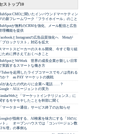
セストップ10
HubSpot CMOに聞いたインバウンドマーケティン
グの新フレームワーク「フライホイール」のこと
HubSpotが無料のCRMを強化、メール配信と広告
管理機能を提供
FacebookとInstagramの広告品質強化へ Metaが
「ブロックリスト」対応を拡大
スマートスピーカーのスキル開発、今すぐ取り組
むために押さえておくべきこと
HubSpotとWeWork 世界の成長企業が新しい日常
で実践するスマートな働き方
VTuberを起用したライブコマースでモノは売れる
のか？ au PAY マーケットの挑戦
AIがあなたの代わりに企業へ電話……？
Google・AIエージェントの実力
SimilarWebと「マーケットインテリジェンス」に
関するモヤモヤしたことを幹部に聞く
「マーケター通信」サービス終了のお知らせ
Googleが指南する、AI検索を味方にする「10のヒ
ント」 オープンハウスでは「コンバージョン数
63％増」の事例も