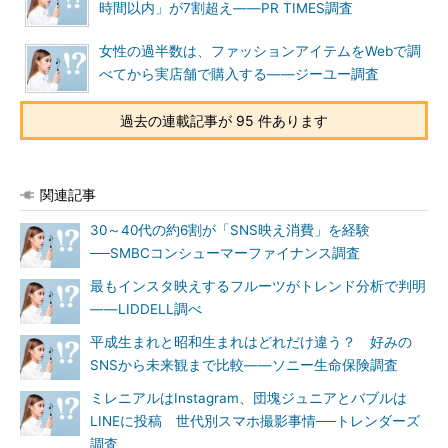
時間以内」が7割超え――PR TIMES調査
女性の過半数は、ファッションアイテムをWebで調
べてから実店舗で購入する――ジーユー調査
過去の連載記事が 95 件あります
関連記事
30～40代の約6割が「SNS映え消費」を経験
──SMBCコンシューマーファイナンス調査
最もインスタ映えするフルーツがトレンド分析で判明
――LIDDELL調べ
平成生まれと昭和生まれはどれだけ違う？ 好みの
SNSから未来観まで比較――ソニー生命保険調査
ミレニアルはInstagram、団塊ジュニアとバブルは
LINEに投稿 世代別スマホ撮影事情──トレンダーズ
調査