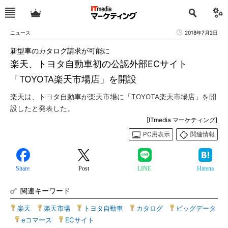
ニュース
2018年7月2日
新型車のカタログ請求が可能に
楽天、トヨタ自動車初の公認外部ECサイト
「TOYOTA楽天市場店」を開設
楽天は、トヨタ自動車が楽天市場に「TOYOTA楽天市場店」を開
設したと発表した。
[ITmedia マーケティング]
PC用表示
関連情報
Share
Post
LINE
Hatena
関連キーワード
楽天
|
楽天市場
|
トヨタ自動車
|
カタログ
|
ビッグデータ
|
eコマース
|
ECサイト