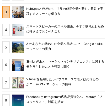
HubSpotとWeWork 世界の成長企業が新しい日常で実
践するスマートな働き方
スマートスピーカーのスキル開発、今すぐ取り組むため
に押さえておくべきこと
AIがあなたの代わりに企業へ電話……？ Google・AIエ
ージェントの実力
SimilarWebと「マーケットインテリジェンス」に関する
モヤモヤしたことを幹部に聞く
VTuberを起用したライブコマースでモノは売れるの
か？ au PAY マーケットの挑戦
FacebookとInstagramの広告品質強化へ Metaが「ブ
ロックリスト」対応を拡大