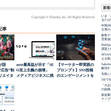
新着
いま「
Copyright © ITmedia, Inc. All Rights Reserved.
る3つ
年間2
記事
主導の
顧客デ
営業成
Hub
課題と
SFA
える新
Sale
が語
note最高益が示す「SE
【マーケター即実践の
解消す
で広告”制
O至上主義の崩壊」
プロンプト】SNS投稿
失敗し
リエイタ
メディアビジネスに残
のエンゲージメントを
5分で
要な役
された“勝ち筋...
高めるAI活用、ポ...
「大企
の組織
新規事
ティブ