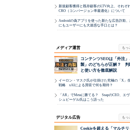
新規顧客獲得と既存顧客のLTV向上、それぞ
CRO（コンバージョン率最適化）について
Androidの偽アプリを使った新たな広告詐欺
にもユーザーにも大迷惑な手口とは？
メディア運営
コンテンツSEOは「外注」
製」のどちらが正解？ 判
と使い方を徹底解説
イーロン・マスク氏が仕掛けた究極の「X」
戦略 xAIによる買収で何を期待？
「AR」でMetaに勝てる？ SnapのCEO、エ
シュピーゲル氏はこう語った
デジタル広告
Cookieを超える「マルチ