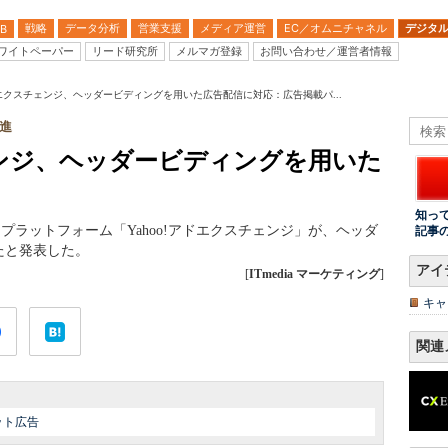
戦略
データ分析
営業支援
メディア運営
EC／オムニチャネル
デジタ
B
ワイトペーパー
リード研究所
メルマガ登録
お問い合わせ／運営者情報
アドエクスチェンジ、ヘッダービディングを用いた広告配信に対応：広告掲載パ...
進
チェンジ、ヘッダービディングを用いた
知っ
、広告取引プラットフォーム「Yahoo!アドエクスチェンジ」が、ヘッダ
記事
たと発表した。
アイ
[
ITmedia マーケティング
]
キャ
関連
ット広告