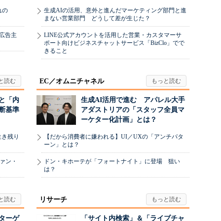
れの
生成AIの活用、意外と進んだマーケティング部門と進
まない営業部門 どうして差が生じた？
、広告主
LINE公式アカウントを活用した営業・カスタマーサ
ポート向けビジネスチャットサービス「BizClo」でで
きること
EC／オムニチャネル
と「内
生成AI活用で進む アパレル大手
断基準
アダストリアの「スタッフ全員マ
ーケター化計画」とは？
生き残り
【だから消費者に嫌われる】UI／UXの「アンチパタ
ーン」とは？
ヴァン・
ドン・キホーテが「フォートナイト」に登場 狙い
は？
リサーチ
リターゲ
「サイト内検索」＆「ライブチャ