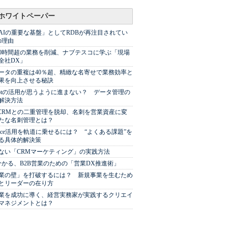
ホワイトペーパー
AIの重要な基盤」としてRDBが再注目されてい
の理由
00時間超の業務を削減、ナブテスコに学ぶ「現場
全社DX」
ータの重複は40％超、精緻な名寄せで業務効率と
果を向上させる秘訣
Spotの活用が思うように進まない？ データ管理の
解決方法
やCRMとの二重管理を脱却、名刺を営業資産に変
たな名刺管理とは？
sforce活用を軌道に乗せるには？ “よくある課題”を
る具体的解決策
ない「CRMマーケティング」の実践方法
分かる、B2B営業のための「営業DX推進術」
業の壁」を打破するには？ 新規事業を生むため
とリーダーの在り方
業を成功に導く、経営実務家が実践するクリエイ
マネジメントとは？