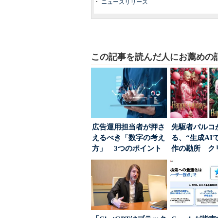
ニュースリリース
この記事を読んだ人にお薦めの
広告運用担当者が押さ
先駆者パルコ
えるべき「数字の考え
る、“生成AI
方」 3つのポイント
作の勘所 ク
とは
ーに残る「重
割...