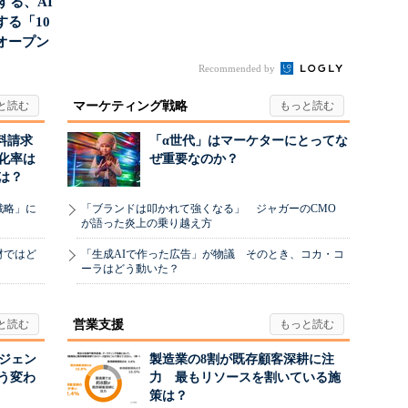
南する、AI
る「10
オープン
Recommended by
マーケティング戦略
料請求
「α世代」はマーケターにとってな
化率は
ぜ重要なのか？
は？
戦略」に
「ブランドは叩かれて強くなる」 ジャガーのCMO
が語った炎上の乗り越え方
材ではど
「生成AIで作った広告」が物議 そのとき、コカ・コ
ーラはどう動いた？
営業支援
ージェン
製造業の8割が既存顧客深耕に注
う変わ
力 最もリソースを割いている施
策は？