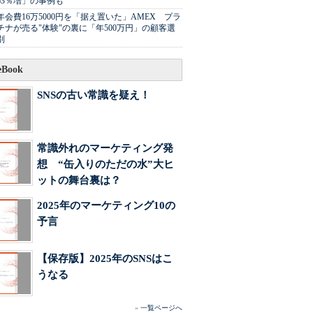
63％増」の事例も
年会費16万5000円を「据え置いた」AMEX プラ
チナが売る"体験"の裏に「年500万円」の顧客選
別
Book
SNSの古い常識を疑え！
常識外れのマーケティング発
想 “缶入りのただの水”大ヒ
ットの舞台裏は？
2025年のマーケティング10の
予言
【保存版】2025年のSNSはこ
うなる
»
一覧ページへ