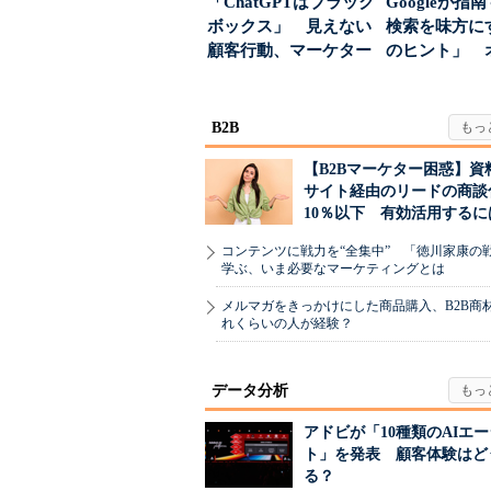
「ChatGPTはブラック
Googleが指
ボックス」 見えない
検索を味方にす
顧客行動、マーケター
のヒント」 
に残された打ち...
ハウスでは...
B2B
【B2Bマーケター困惑】資
サイト経由のリードの商談
10％以下 有効活用するに
コンテンツに戦力を“全集中” 「徳川家康の
学ぶ、いま必要なマーケティングとは
メルマガをきっかけにした商品購入、B2B商
れくらいの人が経験？
データ分析
アドビが「10種類のAIエ
ト」を発表 顧客体験はど
る？