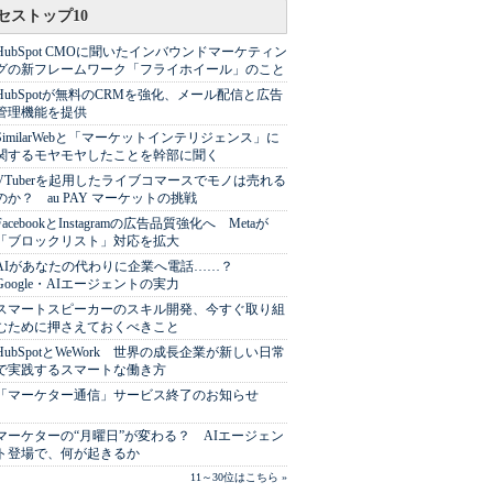
セストップ10
HubSpot CMOに聞いたインバウンドマーケティン
グの新フレームワーク「フライホイール」のこと
HubSpotが無料のCRMを強化、メール配信と広告
管理機能を提供
SimilarWebと「マーケットインテリジェンス」に
関するモヤモヤしたことを幹部に聞く
VTuberを起用したライブコマースでモノは売れる
のか？ au PAY マーケットの挑戦
FacebookとInstagramの広告品質強化へ Metaが
「ブロックリスト」対応を拡大
AIがあなたの代わりに企業へ電話……？
Google・AIエージェントの実力
スマートスピーカーのスキル開発、今すぐ取り組
むために押さえておくべきこと
HubSpotとWeWork 世界の成長企業が新しい日常
で実践するスマートな働き方
「マーケター通信」サービス終了のお知らせ
マーケターの“月曜日”が変わる？ AIエージェン
ト登場で、何が起きるか
11～30位はこちら »