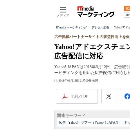
B2
ホ
メディア
ITmedia マーケティング
デジタル広告
Yahoo!
広告掲載パートナーサイトの収益性向上を促
Yahoo!アドエクス
広告配信に対応
Yahoo! JAPANは2018年6月12日
ービディングを用いた広告配信に対応し
2018年06月13日 21時00分 公開
印刷／PDF
関連キーワード
広告
|
Yahoo!
|
ヤフー（Yahoo！JAPAN）
|
ネ