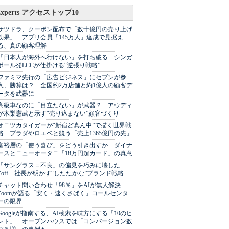
Experts アクセストップ10
サツドラ、クーポン配布で「数十億円の売り上げ
効果」 アプリ会員「145万人」達成で見据え
る、真の顧客理解
「日本人が海外へ行けない」を打ち破る シンガ
ポール発LCCが仕掛ける“逆張り戦略”
ファミマ先行の「広告ビジネス」にセブンが参
入、勝算は？ 全国約2万店舗と約1億人の顧客デ
ータを武器に
高級車なのに「目立たない」が武器？ アウディ
が木梨憲武と示す“売り込まない”顧客づくり
オニツカタイガーが“新宿ど真ん中”で描く世界戦
略 プラダやロエベと競う「売上1365億円の先」
富裕層の「使う喜び」をどう引き出すか ダイナ
ースとニューオータニ「18万円超カード」の真意
「サングラス＝不良」の偏見を巧みに壊した
Zoff 社長が明かす“したたかな”ブランド戦略
チャット問い合わせ「98％」をAIが無人解決
Zoomが語る「安く・速くさばく」コールセンタ
ーの限界
Googleが指南する、AI検索を味方にする「10のヒ
ント」 オープンハウスでは「コンバージョン数