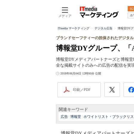
B2
ホ
メディア
ITmedia マーケティング
デジタル広告
博報堂DYグル
ブランドセーフティーの担保されたデジタル
博報堂DYグループ、「Agen
博報堂DYメディアパートナーズと博報堂
全な掲載サイトのみへの広告の配信を実現する「
2018年06月04日 12時00分 公開
印刷／PDF
関連キーワード
広告
|
博報堂
|
ホワイトリスト・ブラックリス
博報堂DYメディアパートナーズと