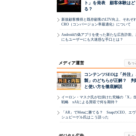
ト」を発表 顧客体験はど
る？
新規顧客獲得と既存顧客のLTV向上、それぞ
CRO（コンバージョン率最適化）について
Androidの偽アプリを使った新たな広告詐欺
にもユーザーにも大迷惑な手口とは？
メディア運営
コンテンツSEOは「外注」
製」のどちらが正解？ 判
と使い方を徹底解説
イーロン・マスク氏が仕掛けた究極の「X」
戦略 xAIによる買収で何を期待？
「AR」でMetaに勝てる？ SnapのCEO、エ
シュピーゲル氏はこう語った
デジタル広告