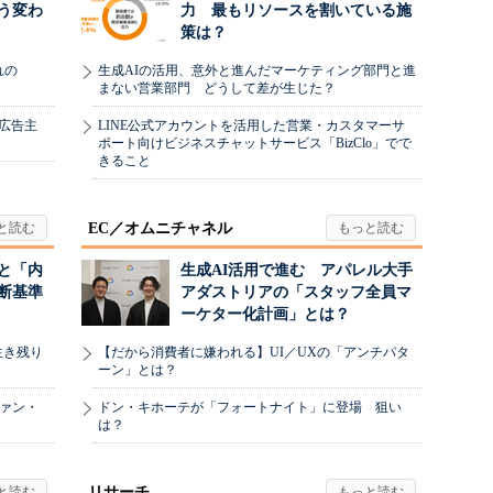
う変わ
力 最もリソースを割いている施
策は？
れの
生成AIの活用、意外と進んだマーケティング部門と進
まない営業部門 どうして差が生じた？
、広告主
LINE公式アカウントを活用した営業・カスタマーサ
ポート向けビジネスチャットサービス「BizClo」でで
きること
EC／オムニチャネル
と「内
生成AI活用で進む アパレル大手
断基準
アダストリアの「スタッフ全員マ
ーケター化計画」とは？
生き残り
【だから消費者に嫌われる】UI／UXの「アンチパタ
ーン」とは？
ヴァン・
ドン・キホーテが「フォートナイト」に登場 狙い
は？
リサーチ