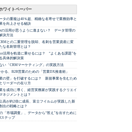
ホワイトペーパー
ータの重複は40％超、精緻な名寄せで業務効率と
果を向上させる秘訣
Spotの活用が思うように進まない？ データ管理の
解決方法
やCRMとの二重管理を脱却、名刺を営業資産に変
たな名刺管理とは？
sforce活用を軌道に乗せるには？ “よくある課題”を
る具体的解決策
ない「CRMマーケティング」の実践方法
分かる、B2B営業のための「営業DX推進術」
業の壁」を打破するには？ 新規事業を生むため
とリーダーの在り方
業を成功に導く、経営実務家が実践するクリエイ
マネジメントとは？
上高が約2倍に成長、富士フイルムが実践した新
創出の戦略とは？
代の「市場調査」、データから“答え”を出すために
3ステップ