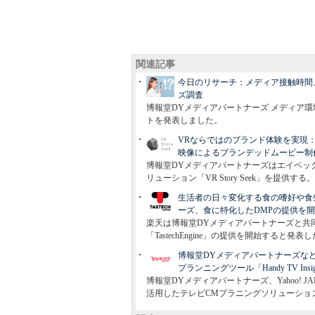
関連記事
今日のリサーチ：メディア接触時間
ズ調査
博報堂DYメディアパートナーズ メディア環
トを発表しました。
VRならではのブランド体験を実現
映像によるブランデッドムービー制
博報堂DYメディアパートナーズはエイベッ
リューション「VR Story Seek」を提供する。
生活者の日々変化する食の嗜好や食
ーズ、食に特化したDMPの提供を
楽天は博報堂DYメディアパートナーズと共
「TastechEngine」の提供を開始すると発表
博報堂DYメディアパートナーズなど3
プランニングツール「Handy TV Insig
博報堂DYメディアパートナーズ、Yahoo! JAPAN
活用したテレビCMプラニングソリューション「Ha