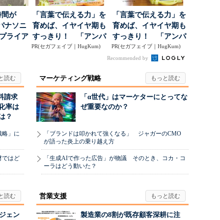
時間が
「言葉で伝える力」を
「言葉で伝える力」を
パナソニ
育めば、イヤイヤ期も
育めば、イヤイヤ期も
アプライア
すっきり！ 「アンパ
すっきり！ 「アンパ
o...
PR(セガフェイブ｜HugKum)
ンマン ことばずかん...
PR(セガフェイブ｜HugKum)
ンマン ことばずかん...
Recommended by
マーケティング戦略
料請求
「α世代」はマーケターにとってな
化率は
ぜ重要なのか？
は？
戦略」に
「ブランドは叩かれて強くなる」 ジャガーのCMO
が語った炎上の乗り越え方
材ではど
「生成AIで作った広告」が物議 そのとき、コカ・コ
ーラはどう動いた？
営業支援
ージェン
製造業の8割が既存顧客深耕に注