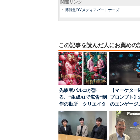
関連リンク
博報堂DYメディアパートナーズ
この記事を読んだ人にお薦めの
先駆者パルコが語
【マーケター
る、“生成AIで広告”制
プロンプト】S
作の勘所 クリエイタ
のエンゲージ
ーに残る「重要な役
高めるAI活用、
割...