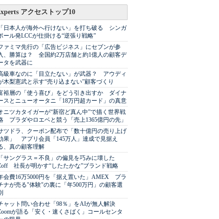
Experts アクセストップ10
「日本人が海外へ行けない」を打ち破る シンガ
ポール発LCCが仕掛ける“逆張り戦略”
ファミマ先行の「広告ビジネス」にセブンが参
入、勝算は？ 全国約2万店舗と約1億人の顧客デ
ータを武器に
高級車なのに「目立たない」が武器？ アウディ
が木梨憲武と示す“売り込まない”顧客づくり
富裕層の「使う喜び」をどう引き出すか ダイナ
ースとニューオータニ「18万円超カード」の真意
オニツカタイガーが“新宿ど真ん中”で描く世界戦
略 プラダやロエベと競う「売上1365億円の先」
サツドラ、クーポン配布で「数十億円の売り上げ
効果」 アプリ会員「145万人」達成で見据え
る、真の顧客理解
「サングラス＝不良」の偏見を巧みに壊した
Zoff 社長が明かす“したたかな”ブランド戦略
年会費16万5000円を「据え置いた」AMEX プラ
チナが売る"体験"の裏に「年500万円」の顧客選
別
チャット問い合わせ「98％」をAIが無人解決
Zoomが語る「安く・速くさばく」コールセンタ