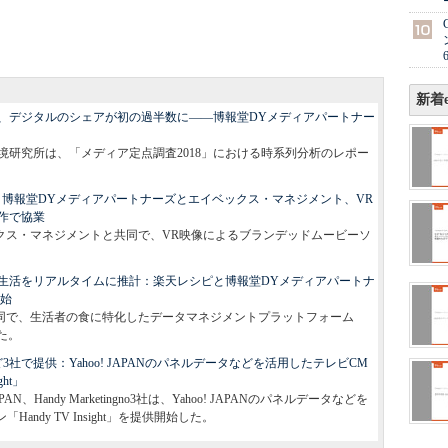
新着e
、デジタルのシェアが初の過半数に――博報堂DYメディアパートナー
境研究所は、「メディア定点調査2018」における時系列分析のレポー
：博報堂DYメディアパートナーズとエイベックス・マネジメント、VR
作で協業
クス・マネジメントと共同で、VR映像によるブランデッドムービーソ
生活をリアルタイムに推計：楽天レシピと博報堂DYメディアパートナ
開始
同で、生活者の食に特化したデータマネジメントプラットフォーム
した。
社で提供：Yahoo! JAPANのパネルデータなどを活用したテレビCM
ht」
、Handy Marketingno3社は、Yahoo! JAPANのパネルデータなどを
ndy TV Insight」を提供開始した。