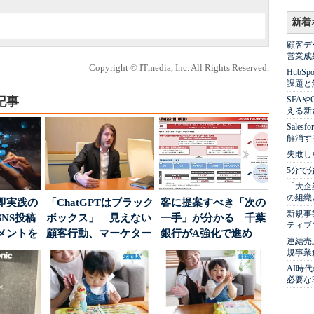
新着
顧客デ
営業成
Copyright © ITmedia, Inc. All Rights Reserved.
Hub
課題と
記事
SFA
える新
Sale
解消す
失敗し
5分で
「大企
の組織
即実践の
「ChatGPTはブラック
客に提案すべき「次の
新規事
NS投稿
ボックス」 見えない
一手」が分かる 千葉
ティブ
メントを
顧客行動、マーケター
銀行がA強化で進め
連結売
ポ...
に残された打ち...
る“One to On...
規事業
AI時
必要な