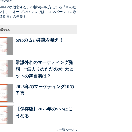
ーの限界
Googleが指南する、AI検索を味方にする「10のヒ
ント」 オープンハウスでは「コンバージョン数
63％増」の事例も
Book
SNSの古い常識を疑え！
常識外れのマーケティング発
想 “缶入りのただの水”大ヒ
ットの舞台裏は？
2025年のマーケティング10の
予言
【保存版】2025年のSNSはこ
うなる
»
一覧ページへ