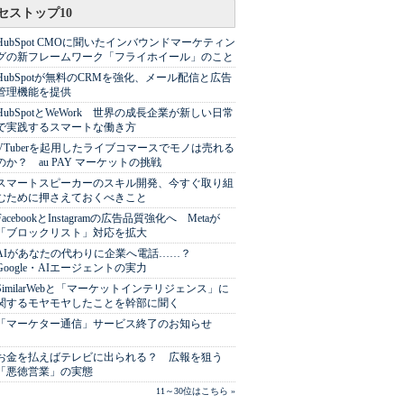
セストップ10
HubSpot CMOに聞いたインバウンドマーケティン
グの新フレームワーク「フライホイール」のこと
HubSpotが無料のCRMを強化、メール配信と広告
管理機能を提供
HubSpotとWeWork 世界の成長企業が新しい日常
で実践するスマートな働き方
VTuberを起用したライブコマースでモノは売れる
のか？ au PAY マーケットの挑戦
スマートスピーカーのスキル開発、今すぐ取り組
むために押さえておくべきこと
FacebookとInstagramの広告品質強化へ Metaが
「ブロックリスト」対応を拡大
AIがあなたの代わりに企業へ電話……？
Google・AIエージェントの実力
SimilarWebと「マーケットインテリジェンス」に
関するモヤモヤしたことを幹部に聞く
「マーケター通信」サービス終了のお知らせ
お金を払えばテレビに出られる？ 広報を狙う
「悪徳営業」の実態
11～30位はこちら »