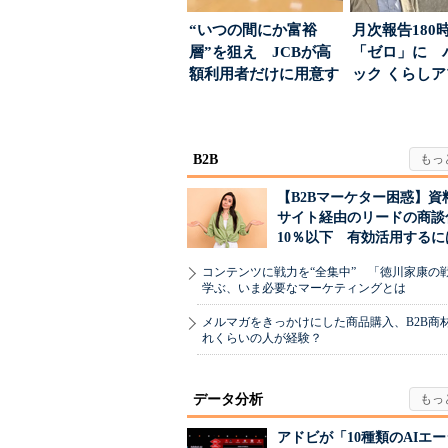
“いつの間にか富裕
月次報告180
層”を狙え JCBが高
「ゼロ」に 
額利用者だけに用意す
ック くらし
る「特別体験」
ンス社が挑んだV
B2B
【B2Bマーケター困惑】資
サイト経由のリードの商談
10％以下 有効活用するに
コンテンツに戦力を“全集中” 「徳川家康の
学ぶ、いま必要なマーケティングとは
メルマガをきっかけにした商品購入、B2B商
れくらいの人が経験？
データ分析
アドビが「10種類のAIエ