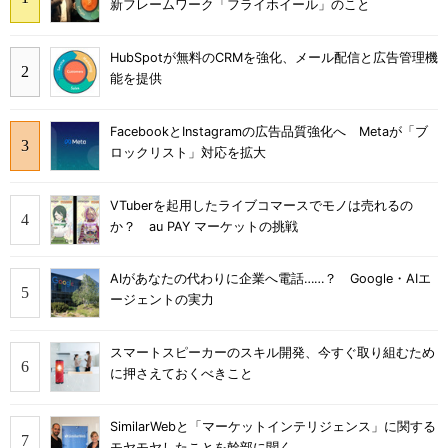
新フレームワーク「フライホイール」のこと
HubSpotが無料のCRMを強化、メール配信と広告管理機
能を提供
FacebookとInstagramの広告品質強化へ Metaが「ブ
ロックリスト」対応を拡大
VTuberを起用したライブコマースでモノは売れるの
か？ au PAY マーケットの挑戦
AIがあなたの代わりに企業へ電話……？ Google・AIエ
ージェントの実力
スマートスピーカーのスキル開発、今すぐ取り組むため
に押さえておくべきこと
SimilarWebと「マーケットインテリジェンス」に関する
モヤモヤしたことを幹部に聞く