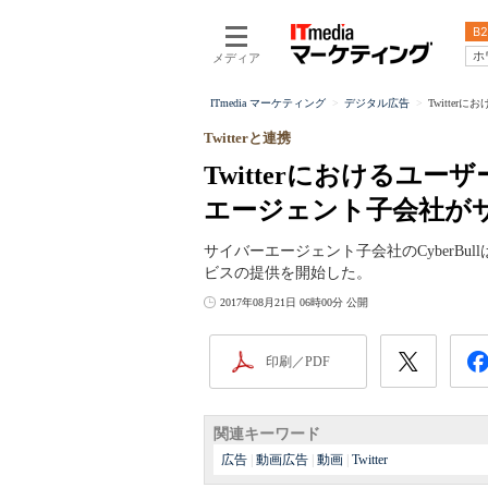
B2
ホ
メディア
ITmedia マーケティング
デジタル広告
Twitte
Twitterと連携
Twitterにおけるユ
エージェント子会社が
サイバーエージェント子会社のCyberBul
ビスの提供を開始した。
2017年08月21日 06時00分 公開
印刷／PDF
関連キーワード
広告
|
動画広告
|
動画
|
Twitter