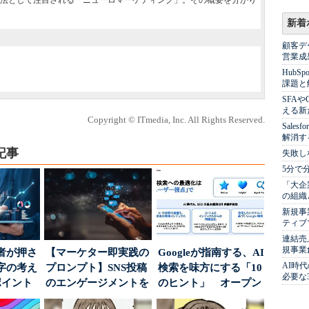
法として注目される「ニューロマーケティング」。その概要を分かり
新着
顧客デ
営業成
Hub
課題と
SFA
える新
Copyright © ITmedia, Inc. All Rights Reserved.
Sale
解消す
記事
失敗し
5分で
「大企
の組織
新規事
ティブ
連結売
規事業
者が押さ
【マーケター即実践の
Googleが指南する、AI
AI時
字の考え
プロンプト】SNS投稿
検索を味方にする「10
必要な
ポイント
のエンゲージメントを
のヒント」 オープン
高めるAI活用、ポ...
ハウスでは...