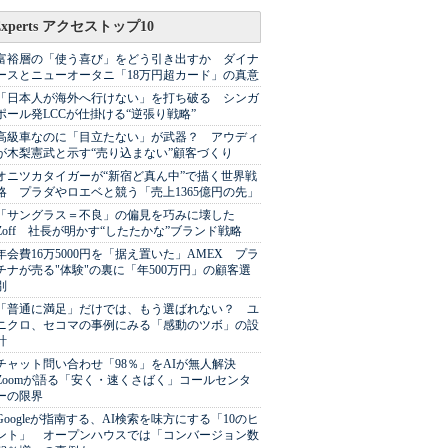
Experts アクセストップ10
富裕層の「使う喜び」をどう引き出すか ダイナ
ースとニューオータニ「18万円超カード」の真意
「日本人が海外へ行けない」を打ち破る シンガ
ポール発LCCが仕掛ける“逆張り戦略”
高級車なのに「目立たない」が武器？ アウディ
が木梨憲武と示す“売り込まない”顧客づくり
オニツカタイガーが“新宿ど真ん中”で描く世界戦
略 プラダやロエベと競う「売上1365億円の先」
「サングラス＝不良」の偏見を巧みに壊した
Zoff 社長が明かす“したたかな”ブランド戦略
年会費16万5000円を「据え置いた」AMEX プラ
チナが売る"体験"の裏に「年500万円」の顧客選
別
「普通に満足」だけでは、もう選ばれない？ ユ
ニクロ、セコマの事例にみる「感動のツボ」の設
計
チャット問い合わせ「98％」をAIが無人解決
Zoomが語る「安く・速くさばく」コールセンタ
ーの限界
Googleが指南する、AI検索を味方にする「10のヒ
ント」 オープンハウスでは「コンバージョン数