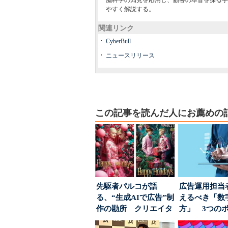
脳科学の知見を応用し、顧客の本音を探る手
やすく解説する。
関連リンク
CyberBull
ニュースリリース
この記事を読んだ人にお薦めの
先駆者パルコが語
広告運用担当
る、“生成AIで広告”制
えるべき「数
作の勘所 クリエイタ
方」 3つの
ーに残る「重要な役
とは