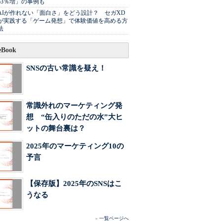
63％増」の事例も
AIが作れない「面白さ」をどう設計？ セガXD
が実践する「ゲーム発想」で体験価値を高める方
法
Book
SNSの古い常識を疑え！
常識外れのマーケティング発
想 “缶入りのただの水”大ヒ
ットの舞台裏は？
2025年のマーケティング10の
予言
【保存版】2025年のSNSはこ
うなる
»
一覧ページへ