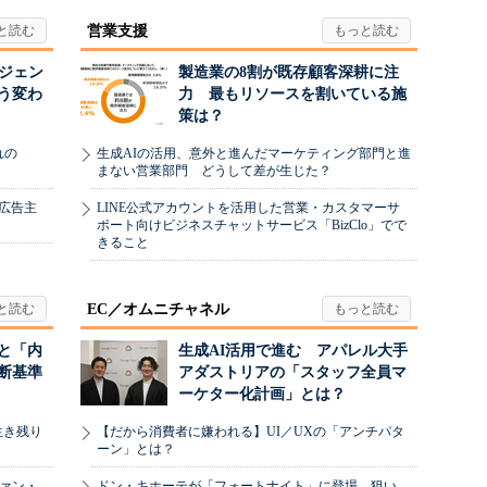
営業支援
ージェン
製造業の8割が既存顧客深耕に注
う変わ
力 最もリソースを割いている施
策は？
れの
生成AIの活用、意外と進んだマーケティング部門と進
まない営業部門 どうして差が生じた？
、広告主
LINE公式アカウントを活用した営業・カスタマーサ
ポート向けビジネスチャットサービス「BizClo」でで
きること
EC／オムニチャネル
と「内
生成AI活用で進む アパレル大手
断基準
アダストリアの「スタッフ全員マ
ーケター化計画」とは？
生き残り
【だから消費者に嫌われる】UI／UXの「アンチパタ
ーン」とは？
ヴァン・
ドン・キホーテが「フォートナイト」に登場 狙い