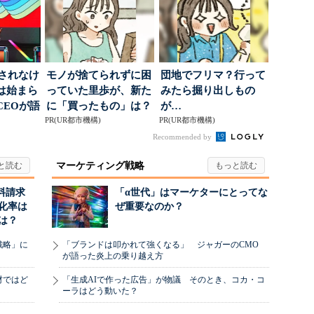
」されなけ
モノが捨てられずに困
団地でフリマ？行って
は始まら
っていた里歩が、新た
みたら掘り出しもの
CEOが語
に「買ったもの」は？
が…
...
PR(UR都市機構)
PR(UR都市機構)
Recommended by
マーケティング戦略
料請求
「α世代」はマーケターにとってな
化率は
ぜ重要なのか？
は？
戦略」に
「ブランドは叩かれて強くなる」 ジャガーのCMO
が語った炎上の乗り越え方
材ではど
「生成AIで作った広告」が物議 そのとき、コカ・コ
ーラはどう動いた？