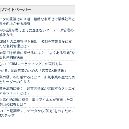
ホワイトペーパー
ータの重複は40％超、精緻な名寄せで業務効率と
果を向上させる秘訣
Spotの活用が思うように進まない？ データ管理の
解決方法
やCRMとの二重管理を脱却、名刺を営業資産に変
たな名刺管理とは？
sforce活用を軌道に乗せるには？ “よくある課題”を
る具体的解決策
ない「CRMマーケティング」の実践方法
分かる、B2B営業のための「営業DX推進術」
業の壁」を打破するには？ 新規事業を生むため
とリーダーの在り方
業を成功に導く、経営実務家が実践するクリエイ
マネジメントとは？
上高が約2倍に成長、富士フイルムが実践した新
創出の戦略とは？
代の「市場調査」、データから“答え”を出すために
3ステップ