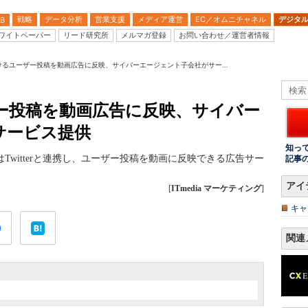
戦略
データ分析
営業支援
メディア運営
EC／オムニチャネル
デジタ
B
ワイトペーパー
リード研究所
メルマガ登録
お問い合わせ／運営者情報
rにおけるユーザー投稿を動画広告に反映、サイバーエージェント子会社がサー...
ーザー投稿を動画広告に反映、サイバー
サービス提供
知っ
lはTwitterと連携し、ユーザー投稿を動画に反映できる広告サー
記事
アイ
[
ITmedia マーケティング
]
キャ
関連