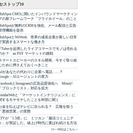
セストップ10
HubSpot CMOに聞いたインバウンドマーケティン
グの新フレームワーク「フライホイール」のこと
HubSpotが無料のCRMを強化、メール配信と広告
管理機能を提供
HubSpotとWeWork 世界の成長企業が新しい日常
で実践するスマートな働き方
VTuberを起用したライブコマースでモノは売れる
のか？ au PAY マーケットの挑戦
スマートスピーカーのスキル開発、今すぐ取り組
むために押さえておくべきこと
AIがあなたの代わりに企業へ電話……？
Google・AIエージェントの実力
FacebookとInstagramの広告品質強化へ Metaが
「ブロックリスト」対応を拡大
SimilarWebと「マーケットインテリジェンス」に
関するモヤモヤしたことを幹部に聞く
お金を払えばテレビに出られる？ 広報を狙う
「悪徳営業」の実態
LTVが「1.5倍」に ミツカン「腸活コミュニテ
ィ」が実証した、値上げ時代に選ばれ続ける方法
11～30位はこちら »