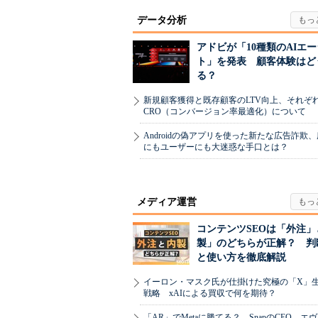
データ分析
アドビが「10種類のAIエ
ト」を発表 顧客体験はど
る？
新規顧客獲得と既存顧客のLTV向上、それぞ
CRO（コンバージョン率最適化）について
Androidの偽アプリを使った新たな広告詐欺
にもユーザーにも大迷惑な手口とは？
メディア運営
コンテンツSEOは「外注」
製」のどちらが正解？ 判
と使い方を徹底解説
イーロン・マスク氏が仕掛けた究極の「X」
戦略 xAIによる買収で何を期待？
「AR」でMetaに勝てる？ SnapのCEO、エ