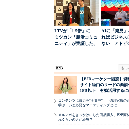
割...
LTVが「1.5倍」に
AIに「発見
ミツカン「腸活コミュ
ればビジネス
ニティ」が実証した、
ない アドビ
値上げ時代に選ば...
った、AIエージ
B2B
【B2Bマーケター困惑】資
サイト経由のリードの商談
10％以下 有効活用するに
コンテンツに戦力を“全集中” 「徳川家康の
学ぶ、いま必要なマーケティングとは
メルマガをきっかけにした商品購入、B2B商
れくらいの人が経験？