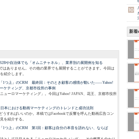
新着e
B2Bや自治体でも「オムニチャネル」、業界別の展開例を知る
ではありません。その他の業界でも展開することができます。今回は
を紹介します。
1つ上」のCRM 最終回：そのとき顧客の感情が動いた――Yahoo!
マーケティング、京都市役所の事例
ーロマーケティング」。今回はYahoo! JAPAN、花王、京都市役所
2007レポート：日本における動画マーケティングのトレンドと成功法則
うすればいいのか。本稿ではFacebookで反響を呼んた動画広告コン
知見を紹介する。
「1つ上」のCRM 第1回：顧客は自分の本音を語れない、ならば