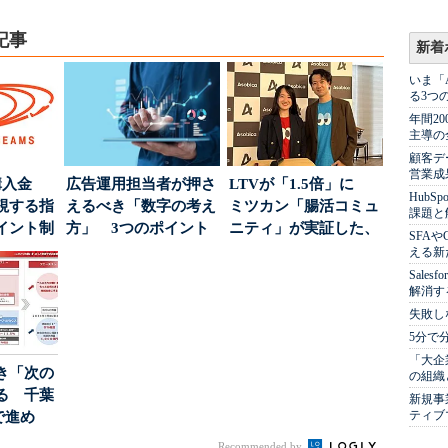
記事
新着
いま「
る3つ
年間2
主導の
顧客デ
営業成
購入金
広告運用担当者が押さ
LTVが「1.5倍」に
Hub
視する指
えるべき「数字の考え
ミツカン「腸活コミュ
課題と
イント制
方」 3つのポイント
ニティ」が実証した、
SFA
とは
値上げ時代に選ば...
える新
Sale
解消す
失敗し
5分で
「大企
き「次の
の組織
る 千葉
新規事
ティブ
で進め
.
Recommended by