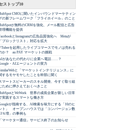
セストップ10
HubSpot CMOに聞いたインバウンドマーケティン
グの新フレームワーク「フライホイール」のこと
HubSpotが無料のCRMを強化、メール配信と広告
管理機能を提供
FacebookとInstagramの広告品質強化へ Metaが
「ブロックリスト」対応を拡大
VTuberを起用したライブコマースでモノは売れる
のか？ au PAY マーケットの挑戦
AIがあなたの代わりに企業へ電話……？
Google・AIエージェントの実力
SimilarWebと「マーケットインテリジェンス」に
関するモヤモヤしたことを幹部に聞く
スマートスピーカーのスキル開発、今すぐ取り組
むために押さえておくべきこと
HubSpotとWeWork 世界の成長企業が新しい日常
で実践するスマートな働き方
Googleが指南する、AI検索を味方にする「10のヒ
ント」 オープンハウスでは「コンバージョン数
63％増」の事例も
「マーケター通信」サービス終了のお知らせ