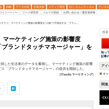
戦略
データ分析
営業支援
メディア運営
EC／オムニチャネル
デジタ
B
ワイトペーパー
リード研究所
メルマガ登録
お問い合わせ／運営者情報
テクツ、マーケティング施策の影響度を“人軸”で可視化する「ブラン...
、マーケティング施策の影響度
「ブランドタッチマネージャー」を
知っ
記事
取得した生活者のデータを蓄積し、マーケティング施策の影響
アイ
ビス「ブランドタッチマネージャー」の提供を開始した。
キャ
[
ITmedia マーケティング
]
関連