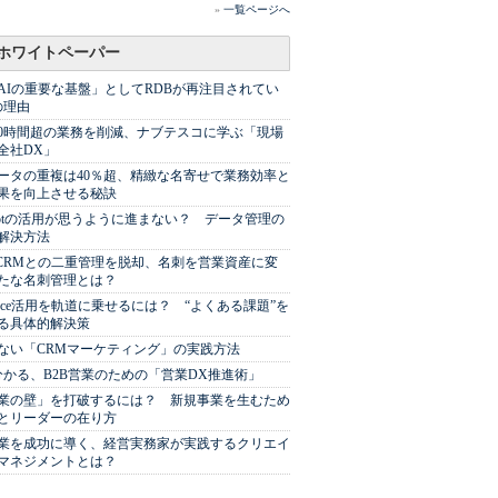
»
一覧ページへ
ホワイトペーパー
AIの重要な基盤」としてRDBが再注目されてい
の理由
00時間超の業務を削減、ナブテスコに学ぶ「現場
全社DX」
ータの重複は40％超、精緻な名寄せで業務効率と
果を向上させる秘訣
Spotの活用が思うように進まない？ データ管理の
解決方法
やCRMとの二重管理を脱却、名刺を営業資産に変
たな名刺管理とは？
sforce活用を軌道に乗せるには？ “よくある課題”を
る具体的解決策
ない「CRMマーケティング」の実践方法
分かる、B2B営業のための「営業DX推進術」
業の壁」を打破するには？ 新規事業を生むため
とリーダーの在り方
業を成功に導く、経営実務家が実践するクリエイ
マネジメントとは？