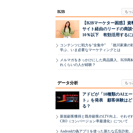
B2B
【B2Bマーケター困惑】資
サイト経由のリードの商談
10％以下 有効活用するに
コンテンツに戦力を“全集中” 「徳川家康の
学ぶ、いま必要なマーケティングとは
メルマガをきっかけにした商品購入、B2B商
れくらいの人が経験？
データ分析
アドビが「10種類のAIエ
ト」を発表 顧客体験はど
る？
新規顧客獲得と既存顧客のLTV向上、それぞ
CRO（コンバージョン率最適化）について
Androidの偽アプリを使った新たな広告詐欺