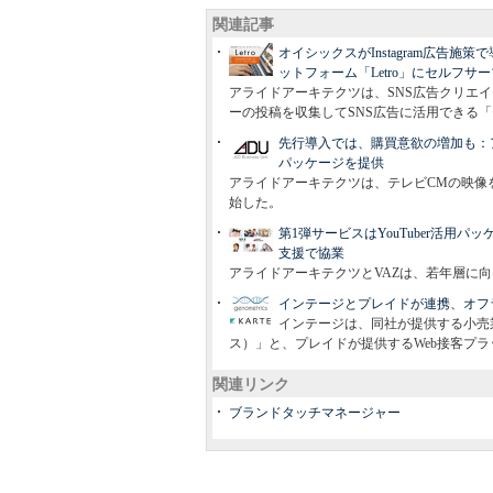
関連記事
オイシックスがInstagram広告
ットフォーム「Letro」にセルフサ
アライドアーキテクツは、SNS広告クリエイ
ーの投稿を収集してSNS広告に活用できる
先行導入では、購買意欲の増加も：
パッケージを提供
アライドアーキテクツは、テレビCMの映像
始した。
第1弾サービスはYouTuber活用
支援で協業
アライドアーキテクツとVAZは、若年層に
インテージとプレイドが連携、オフ
インテージは、同社が提供する小売業向
ス）」と、プレイドが提供するWeb接客プラ
関連リンク
ブランドタッチマネージャー