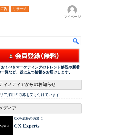
ル広告
リサーチ
マイページ
ておくべきマーケティングのトレンド解説や新着
の一覧など、役に立つ情報をお届けします。
ティメディアからのお知らせ
リア採用の応募を受け付けています
メディア
CXを成長の源泉に
CX Experts