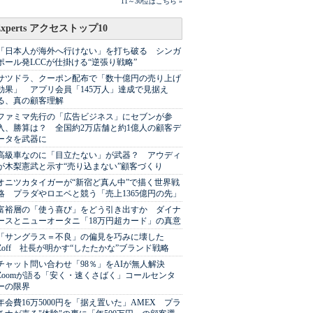
11～30位はこちら »
Experts アクセストップ10
「日本人が海外へ行けない」を打ち破る シンガ
ポール発LCCが仕掛ける“逆張り戦略”
サツドラ、クーポン配布で「数十億円の売り上げ
効果」 アプリ会員「145万人」達成で見据え
る、真の顧客理解
ファミマ先行の「広告ビジネス」にセブンが参
入、勝算は？ 全国約2万店舗と約1億人の顧客デ
ータを武器に
高級車なのに「目立たない」が武器？ アウディ
が木梨憲武と示す“売り込まない”顧客づくり
オニツカタイガーが“新宿ど真ん中”で描く世界戦
略 プラダやロエベと競う「売上1365億円の先」
富裕層の「使う喜び」をどう引き出すか ダイナ
ースとニューオータニ「18万円超カード」の真意
「サングラス＝不良」の偏見を巧みに壊した
Zoff 社長が明かす“したたかな”ブランド戦略
チャット問い合わせ「98％」をAIが無人解決
Zoomが語る「安く・速くさばく」コールセンタ
ーの限界
年会費16万5000円を「据え置いた」AMEX プラ