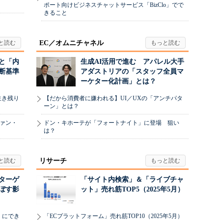
ポート向けビジネスチャットサービス「BizClo」でで
きること
EC／オムニチャネル
と「内
生成AI活用で進む アパレル大手
断基準
アダストリアの「スタッフ全員マ
ーケター化計画」とは？
生き残り
【だから消費者に嫌われる】UI／UXの「アンチパタ
ーン」とは？
ヴァン・
ドン・キホーテが「フォートナイト」に登場 狙い
は？
リサーチ
リターゲ
「サイト内検索」＆「ライブチャ
ぼす影
ット」売れ筋TOP5（2025年5月）
」にでき
「ECプラットフォーム」売れ筋TOP10（2025年5月）