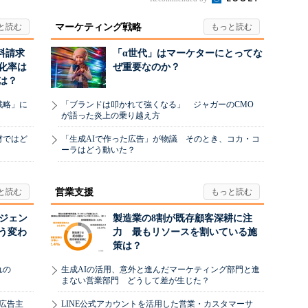
マーケティング戦略
料請求
「α世代」はマーケターにとってな
化率は
ぜ重要なのか？
は？
戦略」に
「ブランドは叩かれて強くなる」 ジャガーのCMO
が語った炎上の乗り越え方
材ではど
「生成AIで作った広告」が物議 そのとき、コカ・コ
ーラはどう動いた？
営業支援
ージェン
製造業の8割が既存顧客深耕に注
う変わ
力 最もリソースを割いている施
策は？
れの
生成AIの活用、意外と進んだマーケティング部門と進
まない営業部門 どうして差が生じた？
、広告主
LINE公式アカウントを活用した営業・カスタマーサ