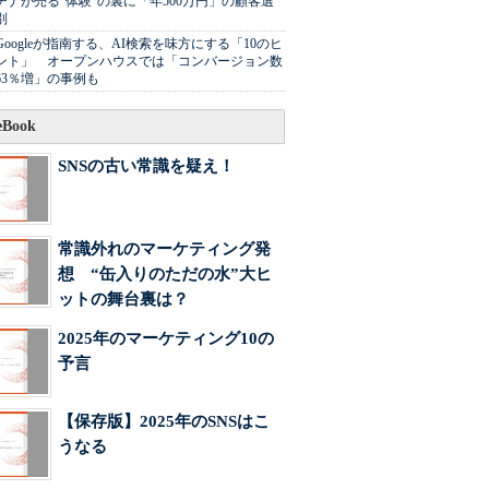
チナが売る"体験"の裏に「年500万円」の顧客選
別
Googleが指南する、AI検索を味方にする「10のヒ
ント」 オープンハウスでは「コンバージョン数
63％増」の事例も
Book
SNSの古い常識を疑え！
常識外れのマーケティング発
想 “缶入りのただの水”大ヒ
ットの舞台裏は？
2025年のマーケティング10の
予言
【保存版】2025年のSNSはこ
うなる