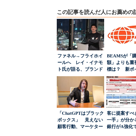
この記事を読んだ人にお薦めの
ファネル→フライホイ
BEAMSが「
ールへ レイ・イナモ
額」よりも重
ト氏が語る、ブランド
標は？ 新ポ
が「信頼」を得るた
度の狙い
め...
「ChatGPTはブラック
客に提案すべ
ボックス」 見えない
一手」が分か
顧客行動、マーケター
銀行がA強化
に残された打ち...
る“One to On..