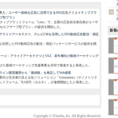
施策で導入：ユーザー投稿を広告に活用できるSNS広告クリエイティブプラ
ーブ型プラン
ティブプラットフォーム「Letro」で、企業の広告担当者自身がユーザ
「セルフサーブ型プラン」の提供を開始した。
新着e
アライドアーキテクツ、テレビCMを活用したSNS動画広告配信・測定
を活用したSNS動画広告の配信・測定パッケージサービスの提供を開
パッケージ：アライドアーキテクツとVAZ、若年層向け動画マーケティング
向けた動画マーケティング支援事業を共同で推進すると発表した。
ライン購買履歴から「価値観」を推定してWeb接客
け生活者の見える化ソリューション「Genometrics（ゲノメトリク
ットフォーム「KARTE（カルテ）」が連携開始したと発表した。
Copyright © ITmedia, Inc. All Rights Reserved.