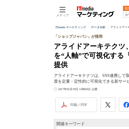
B2
ホ
メディア
ITmedia マーケティング
データ分析
アライドアーキ
「ショップジャパン」が採用
アライドアーキテクツ
を“人軸”で可視化する
提供
アライドアーキテクツは、SNS連携して
度を定量・定性的に可視化できる新サー
2017年05月19日 15時00分 公開
印刷／PDF
関連キーワード