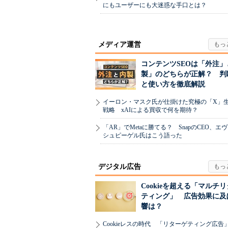
にもユーザーにも大迷惑な手口とは？
メディア運営
コンテンツSEOは「外注」
製」のどちらが正解？ 判
と使い方を徹底解説
イーロン・マスク氏が仕掛けた究極の「X」
戦略 xAIによる買収で何を期待？
「AR」でMetaに勝てる？ SnapのCEO、エ
シュピーゲル氏はこう語った
デジタル広告
Cookieを超える「マルチ
ティング」 広告効果に及
響は？
Cookieレスの時代 「リターゲティング広告