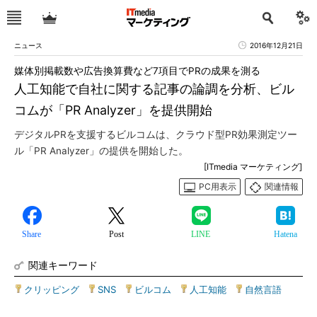
ニュース
2016年12月21日
媒体別掲載数や広告換算費など7項目でPRの成果を測る
人工知能で自社に関する記事の論調を分析、ビル
コムが「PR Analyzer」を提供開始
デジタルPRを支援するビルコムは、クラウド型PR効果測定ツー
ル「PR Analyzer」の提供を開始した。
[ITmedia マーケティング]
PC用表示
関連情報
Share
Post
LINE
Hatena
関連キーワード
クリッピング
|
SNS
|
ビルコム
|
人工知能
|
自然言語