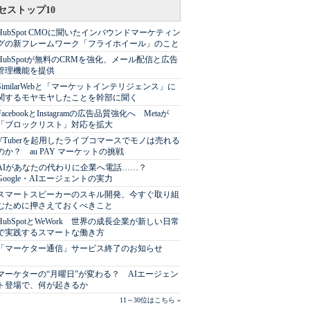
セストップ10
HubSpot CMOに聞いたインバウンドマーケティン
グの新フレームワーク「フライホイール」のこと
HubSpotが無料のCRMを強化、メール配信と広告
管理機能を提供
SimilarWebと「マーケットインテリジェンス」に
関するモヤモヤしたことを幹部に聞く
FacebookとInstagramの広告品質強化へ Metaが
「ブロックリスト」対応を拡大
VTuberを起用したライブコマースでモノは売れる
のか？ au PAY マーケットの挑戦
AIがあなたの代わりに企業へ電話……？
Google・AIエージェントの実力
スマートスピーカーのスキル開発、今すぐ取り組
むために押さえておくべきこと
HubSpotとWeWork 世界の成長企業が新しい日常
で実践するスマートな働き方
「マーケター通信」サービス終了のお知らせ
マーケターの“月曜日”が変わる？ AIエージェン
ト登場で、何が起きるか
11～30位はこちら »