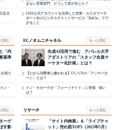
まない営業部門 どうして差が生じた？
、広告主
LINE公式アカウントを活用した営業・カスタマーサ
ポート向けビジネスチャットサービス「BizClo」でで
きること
EC／オムニチャネル
と「内
生成AI活用で進む アパレル大手
断基準
アダストリアの「スタッフ全員マ
ーケター化計画」とは？
生き残り
【だから消費者に嫌われる】UI／UXの「アンチパタ
ーン」とは？
ヴァン・
ドン・キホーテが「フォートナイト」に登場 狙い
は？
リサーチ
リターゲ
「サイト内検索」＆「ライブチャ
ぼす影
ット」売れ筋TOP5（2025年5月）