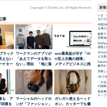
Copyright © ITmedia, Inc. All Rights Reserved.
新着
いま「
記事
る3つ
年間2
主導の
顧客デ
営業成
Hub
課題と
SFA
はブラック
ワークマンのアプリが
note最高益が示す「SE
える新
見えない
「あえてデータを取ら
O至上主義の崩壊」
Sale
ーケター
ない」理由 「地に落
メディアビジネスに残
解消す
..
ちた顧客満足度」を
された“勝ち筋...
失敗し
引...
5分で
「大企
の組織
新規事
ティブ
落も ア
マーシャルのヘッドホ
ガシガシ使えるヘッド
字回復を
ンが「ファッション」
ホン。カッターでも傷