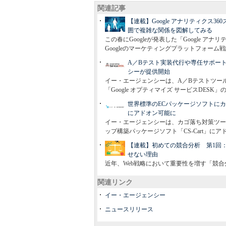
関連記事
【連載】Google アナリティクス36
囲で複雑な関係を図解してみる
この春にGoogleが発表した「Google アナ
Googleのマーケティングプラットフォー
A／Bテスト実装代行や専任サポート
シーが提供開始
イー・エージェンシーは、A／Bテストツール
「Google オプティマイズ サービスDES
世界標準のECパッケージソフトにカ
にアドオン可能に
イー・エージェンシーは、カゴ落ち対策ツー
ップ構築パッケージソフト「CS-Cart」に
【連載】初めての競合分析 第1回：Goo
せない理由
近年、Web戦略において重要性を増す「競
関連リンク
イー・エージェンシー
ニュースリリース