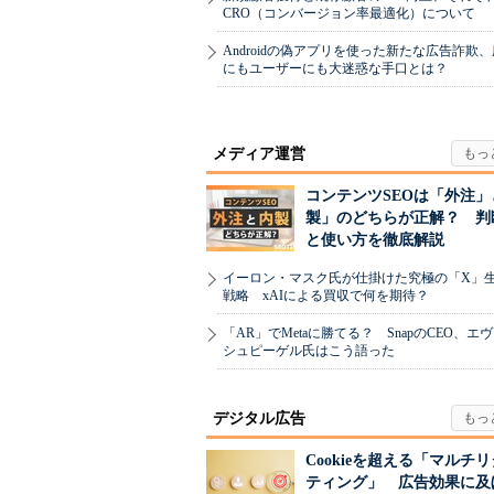
CRO（コンバージョン率最適化）について
Androidの偽アプリを使った新たな広告詐欺
にもユーザーにも大迷惑な手口とは？
メディア運営
コンテンツSEOは「外注」
製」のどちらが正解？ 判
と使い方を徹底解説
イーロン・マスク氏が仕掛けた究極の「X」
戦略 xAIによる買収で何を期待？
「AR」でMetaに勝てる？ SnapのCEO、エ
シュピーゲル氏はこう語った
デジタル広告
Cookieを超える「マルチ
ティング」 広告効果に及