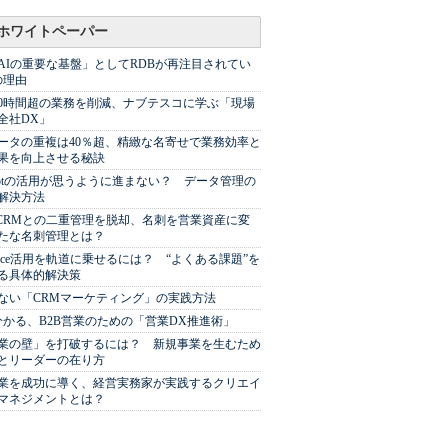
ホワイトペーパー
AIの重要な基盤」としてRDBが再注目されてい
の理由
00時間超の業務を削減、ナブテスコに学ぶ「現場
全社DX」
ータの重複は40％超、精緻な名寄せで業務効率と
果を向上させる秘訣
Spotの活用が思うように進まない？ データ管理の
解決方法
やCRMとの二重管理を脱却、名刺を営業資産に変
たな名刺管理とは？
sforce活用を軌道に乗せるには？ “よくある課題”を
る具体的解決策
ない「CRMマーケティング」の実践方法
分かる、B2B営業のための「営業DX推進術」
業の壁」を打破するには？ 新規事業を生むため
とリーダーの在り方
業を成功に導く、経営実務家が実践するクリエイ
マネジメントとは？