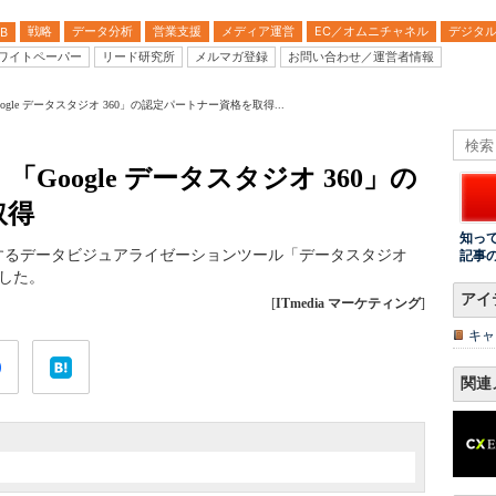
戦略
データ分析
営業支援
メディア運営
EC／オムニチャネル
デジタ
B
ワイトペーパー
リード研究所
メルマガ登録
お問い合わせ／運営者情報
gle データスタジオ 360」の認定パートナー資格を取得...
oogle データスタジオ 360」の
取得
知っ
提供するデータビジュアライゼーションツール「データスタジオ
記事
得した。
アイ
[
ITmedia マーケティング
]
キャ
関連