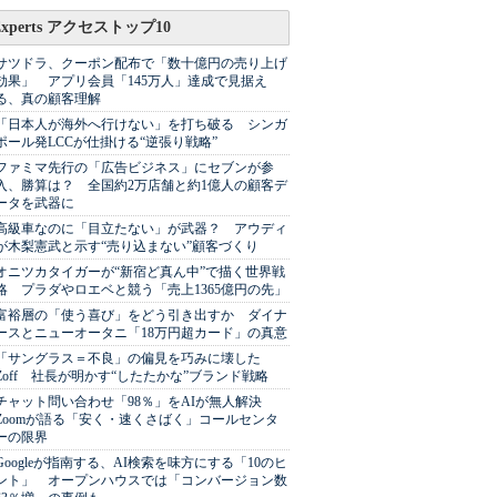
Experts アクセストップ10
サツドラ、クーポン配布で「数十億円の売り上げ
効果」 アプリ会員「145万人」達成で見据え
る、真の顧客理解
「日本人が海外へ行けない」を打ち破る シンガ
ポール発LCCが仕掛ける“逆張り戦略”
ファミマ先行の「広告ビジネス」にセブンが参
入、勝算は？ 全国約2万店舗と約1億人の顧客デ
ータを武器に
高級車なのに「目立たない」が武器？ アウディ
が木梨憲武と示す“売り込まない”顧客づくり
オニツカタイガーが“新宿ど真ん中”で描く世界戦
略 プラダやロエベと競う「売上1365億円の先」
富裕層の「使う喜び」をどう引き出すか ダイナ
ースとニューオータニ「18万円超カード」の真意
「サングラス＝不良」の偏見を巧みに壊した
Zoff 社長が明かす“したたかな”ブランド戦略
チャット問い合わせ「98％」をAIが無人解決
Zoomが語る「安く・速くさばく」コールセンタ
ーの限界
Googleが指南する、AI検索を味方にする「10のヒ
ント」 オープンハウスでは「コンバージョン数