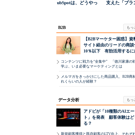
ubSpotは、どうやっ
支えた「ブラ
て“未来の顧...
築」の考え方
B2B
【B2Bマーケター困惑】資
サイト経由のリードの商談
10％以下 有効活用するに
コンテンツに戦力を“全集中” 「徳川家康の
学ぶ、いま必要なマーケティングとは
メルマガをきっかけにした商品購入、B2B商
れくらいの人が経験？
データ分析
アドビが「10種類のAIエ
ト」を発表 顧客体験はど
る？
新規顧客獲得と既存顧客のLTV向上、それぞ