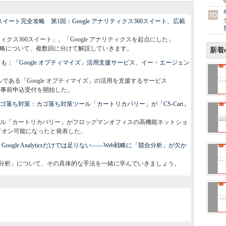
0スイート完全攻略 第1回：Google アナリティクス360スイート、広範
リティクス360スイート」。「Google アナリティクスを起点にした」
ム戦略について、複数回に分けて解説していきます。
新着e
も：「Google オプティマイズ」活用支援サービス、イー・エージェン
である「Google オプティマイズ」の活用を支援するサービス
K」の事前申込受付を開始した。
ゴ落ち対策：カゴ落ち対策ツール「カートリカバリー」が「CS-Cart」
ル「カートリカバリー」がフロッグマンオフィスの高機能ネットショ
アドオン可能になったと発表した。
gle Analyticsだけでは足りない――Web戦略に「競合分析」が欠か
合分析」について、その具体的な手法を一緒に学んでいきましょう。