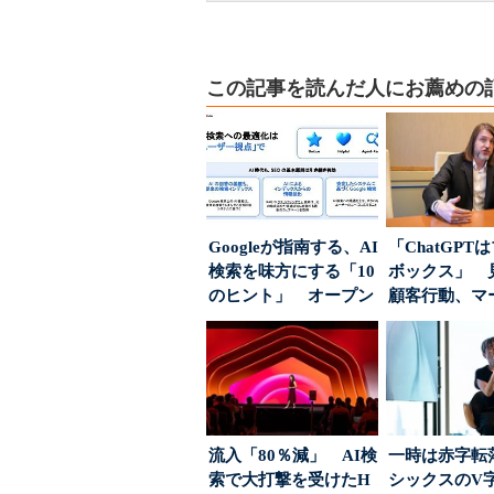
この記事を読んだ人にお薦めの
Googleが指南する、AI
「ChatGPT
検索を味方にする「10
ボックス」 
のヒント」 オープン
顧客行動、マ
ハウスでは...
に残された打ち.
流入「80％減」 AI検
一時は赤字転
索で大打撃を受けたH
シックスのV