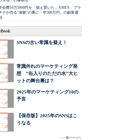
63％増」の事例も
年会費16万5000円を「据え置いた」AMEX プラ
チナが売る"体験"の裏に「年500万円」の顧客選
別
Book
SNSの古い常識を疑え！
常識外れのマーケティング発
想 “缶入りのただの水”大ヒ
ットの舞台裏は？
2025年のマーケティング10の
予言
【保存版】2025年のSNSはこ
うなる
»
一覧ページへ