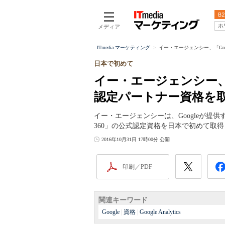
B2
ホ
メディア
ITmedia マーケティング
イー・エージェンシー、「Goo
日本で初めて
イー・エージェンシー、「G
認定パートナー資格を
イー・エージェンシーは、Googleが
360」の公式認定資格を日本で初めて取
2016年10月31日 17時00分 公開
印刷／PDF
関連キーワード
Google
|
資格
|
Google Analytics