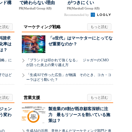
ンド構
で終わらない理由
がつきにくい
PR(Marshall Group AB)
PR(Marshall Group AB)
Recommended by
マーケティング戦略
料請求
「α世代」はマーケターにとってな
化率は
ぜ重要なのか？
は？
戦略」に
「ブランドは叩かれて強くなる」 ジャガーのCMO
が語った炎上の乗り越え方
材ではど
「生成AIで作った広告」が物議 そのとき、コカ・コ
ーラはどう動いた？
営業支援
ージェン
製造業の8割が既存顧客深耕に注
う変わ
力 最もリソースを割いている施
策は？
れの
生成AIの活用、意外と進んだマーケティング部門と進