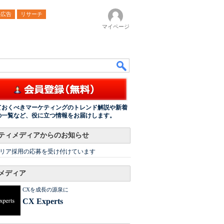
ル広告
リサーチ
マイページ
ておくべきマーケティングのトレンド解説や新着
の一覧など、役に立つ情報をお届けします。
ティメディアからのお知らせ
リア採用の応募を受け付けています
メディア
CXを成長の源泉に
CX Experts