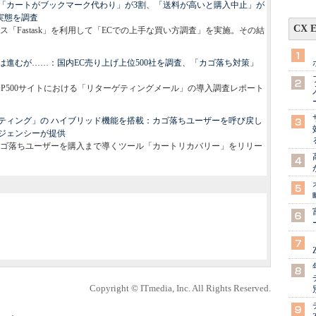
「カートがブックマーク代わり」が3割、「送料が高いと購入中止」が
実態を調査
CX 
「Fastask」を利用して「ECでの上手な買い方調査」を実施。その結
進むが……：国内EC売り上げ上位500社を調査、「カゴ落ち対策」
上TOP500サイトにおける「リターゲティングメール」の導入調査レポート
ティング」の ハイブリッド機能を搭載：カゴ落ちユーザーを呼び戻し
ジェンシーが提供
日、カゴ落ちユーザーを購入まで導くツール「カートリカバリー」をリリー
Copyright © ITmedia, Inc. All Rights Reserved.