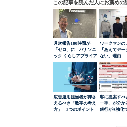
この記事を読んだ人にお薦めの
月次報告180時間が
ワークマンの
「ゼロ」に パナソニ
「あえてデー
ック くらしアプライア
ない」理由 
ンス社が挑んだVo...
ちた顧客満足
引...
広告運用担当者が押さ
客に提案すべ
えるべき「数字の考え
一手」が分か
方」 3つのポイント
銀行がA強化
とは
る“One to On..