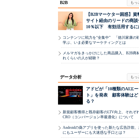
B2B
【B2Bマーケター困惑】資
サイト経由のリードの商談
10％以下 有効活用するに
コンテンツに戦力を“全集中” 「徳川家康の
学ぶ、いま必要なマーケティングとは
メルマガをきっかけにした商品購入、B2B商
れくらいの人が経験？
データ分析
アドビが「10種類のAIエ
ト」を発表 顧客体験はど
る？
新規顧客獲得と既存顧客のLTV向上、それぞ
CRO（コンバージョン率最適化）について
Androidの偽アプリを使った新たな広告詐欺
にもユーザーにも大迷惑な手口とは？