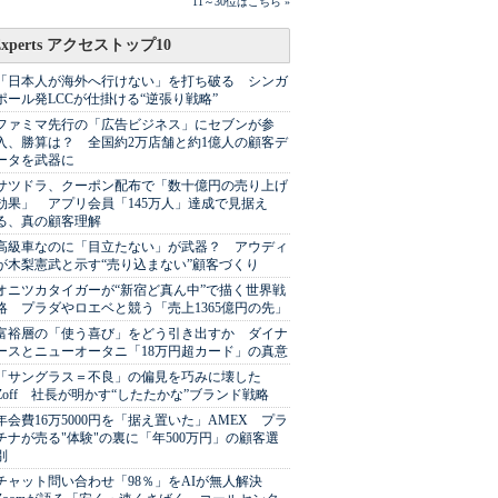
11～30位はこちら »
Experts アクセストップ10
「日本人が海外へ行けない」を打ち破る シンガ
ポール発LCCが仕掛ける“逆張り戦略”
ファミマ先行の「広告ビジネス」にセブンが参
入、勝算は？ 全国約2万店舗と約1億人の顧客デ
ータを武器に
サツドラ、クーポン配布で「数十億円の売り上げ
効果」 アプリ会員「145万人」達成で見据え
る、真の顧客理解
高級車なのに「目立たない」が武器？ アウディ
が木梨憲武と示す“売り込まない”顧客づくり
オニツカタイガーが“新宿ど真ん中”で描く世界戦
略 プラダやロエベと競う「売上1365億円の先」
富裕層の「使う喜び」をどう引き出すか ダイナ
ースとニューオータニ「18万円超カード」の真意
「サングラス＝不良」の偏見を巧みに壊した
Zoff 社長が明かす“したたかな”ブランド戦略
年会費16万5000円を「据え置いた」AMEX プラ
チナが売る"体験"の裏に「年500万円」の顧客選
別
チャット問い合わせ「98％」をAIが無人解決