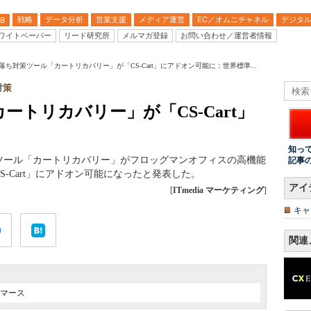
戦略
データ分析
営業支援
メディア運営
EC／オムニチャネル
デジタ
B
ワイトペーパー
リード研究所
メルマガ登録
お問い合わせ／運営者情報
落ち対策ツール「カートリカバリー」が「CS-Cart」にアドオン可能に：世界標準...
対策
トリカバリー」が「CS-Cart」
知っ
ツール「カートリカバリー」がフロッグマンオフィスの高機能
記事
-Cart」にアドオン可能になったと発表した。
アイ
[
ITmedia マーケティング
]
キャ
関連
コマース