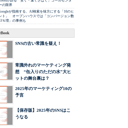
Zoomが語る「安く・速くさばく」コールセンタ
ーの限界
Googleが指南する、AI検索を味方にする「10のヒ
ント」 オープンハウスでは「コンバージョン数
63％増」の事例も
Book
SNSの古い常識を疑え！
常識外れのマーケティング発
想 “缶入りのただの水”大ヒ
ットの舞台裏は？
2025年のマーケティング10の
予言
【保存版】2025年のSNSはこ
うなる