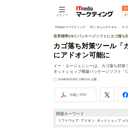
B2
ホ
メディア
ITmedia マーケティング
EC／オムニチャネル
カゴ
世界標準のECパッケージソフトにカゴ落ち
カゴ落ち対策ツール「カー
にアドオン可能に
イー・エージェンシーは、カゴ落ち対策
ネットショップ構築パッケージソフト「CS
2016年08月29日 15時55分 公開
印刷／PDF
関連キーワード
ソフトウェア
|
アドオン
|
ネットショップ
|
e