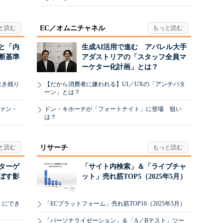
EC／オムニチャネル
と「内
生成AI活用で進む アパレル大手
断基準
アダストリアの「スタッフ全員マ
ーケター化計画」とは？
生き残り
【だから消費者に嫌われる】UI／UXの「アンチパタ
ーン」とは？
ヴァン・
ドン・キホーテが「フォートナイト」に登場 狙い
は？
リサーチ
リターゲ
「サイト内検索」＆「ライブチャ
ぼす影
ット」売れ筋TOP5（2025年5月）
」にでき
「ECプラットフォーム」売れ筋TOP10（2025年5月）
「パーソナライゼーション」＆「A／Bテスト」ツー