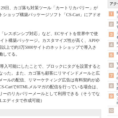
アク
月29日、カゴ落ち対策ツール「カートリカバリー」が
ショップ構築パッケージソフト「CS-Cart」にアドオ
貨」「レスポンシブ対応」など、ECサイトを世界中で使
イト構築パッケージ。カスタマイズ性が高く、APIや
国以上で約3万5000サイトのネットショップで導入さ
稼働してる。
tへ導入可能にしたことで、ブロックにタグを設置すると
なった。また、カゴ落ち顧客にリマインドメールと広
メールの配信、リマーケティング広告は有料契約が必
S-CartでHTMLメルマガの配信を行っている場合は、
リーのリカバリーメールとして利用できる（そうでな
MLエディタで作成可能）