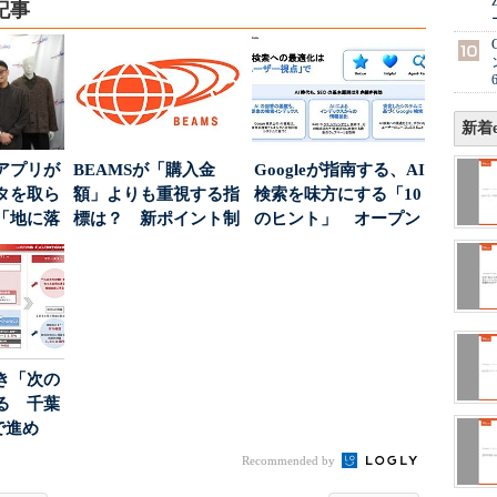
記事
新着e
アプリが
BEAMSが「購入金
Googleが指南する、AI
タを取ら
額」よりも重視する指
検索を味方にする「10
「地に落
標は？ 新ポイント制
のヒント」 オープン
度」を
度の狙い
ハウスでは...
き「次の
る 千葉
で進め
.
Recommended by