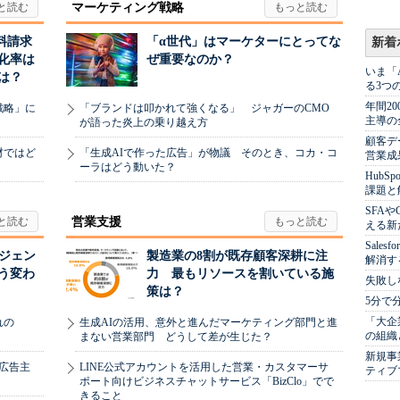
マーケティング戦略
料請求
「α世代」はマーケターにとってな
新着
化率は
ぜ重要なのか？
いま「
は？
る3つ
年間2
戦略」に
「ブランドは叩かれて強くなる」 ジャガーのCMO
主導の
が語った炎上の乗り越え方
顧客デ
材ではど
「生成AIで作った広告」が物議 そのとき、コカ・コ
営業成
ーラはどう動いた？
Hub
課題と
SFA
営業支援
える新
Sale
ージェン
製造業の8割が既存顧客深耕に注
解消す
う変わ
力 最もリソースを割いている施
失敗し
策は？
5分で
「大企
れの
生成AIの活用、意外と進んだマーケティング部門と進
の組織
まない営業部門 どうして差が生じた？
新規事
、広告主
LINE公式アカウントを活用した営業・カスタマーサ
ティブ
ポート向けビジネスチャットサービス「BizClo」でで
きること