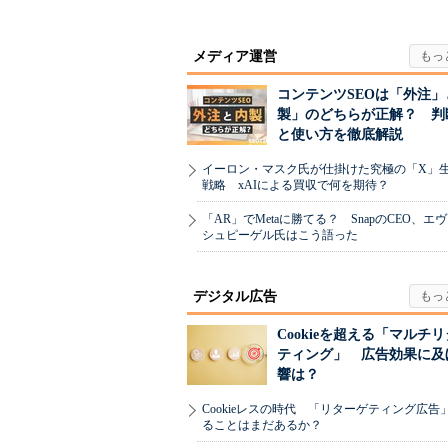
メディア運営
コンテンツSEOは「外注」
製」のどちらが正解？ 判
と使い方を徹底解説
イーロン・マスク氏が仕掛けた究極の「X」
戦略 xAIによる買収で何を期待？
「AR」でMetaに勝てる？ SnapのCEO、エ
シュピーゲル氏はこう語った
デジタル広告
Cookieを超える「マルチ
ティング」 広告効果に及
響は？
Cookieレスの時代 「リターゲティング広告
ることはまだあるか？