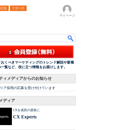
ル広告
リサーチ
マイページ
ておくべきマーケティングのトレンド解説や新着
の一覧など、役に立つ情報をお届けします。
ティメディアからのお知らせ
リア採用の応募を受け付けています
メディア
CXを成長の源泉に
CX Experts