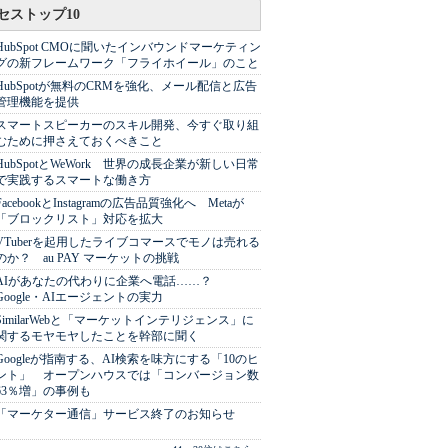
セストップ10
HubSpot CMOに聞いたインバウンドマーケティン
グの新フレームワーク「フライホイール」のこと
HubSpotが無料のCRMを強化、メール配信と広告
管理機能を提供
スマートスピーカーのスキル開発、今すぐ取り組
むために押さえておくべきこと
HubSpotとWeWork 世界の成長企業が新しい日常
で実践するスマートな働き方
FacebookとInstagramの広告品質強化へ Metaが
「ブロックリスト」対応を拡大
VTuberを起用したライブコマースでモノは売れる
のか？ au PAY マーケットの挑戦
AIがあなたの代わりに企業へ電話……？
Google・AIエージェントの実力
SimilarWebと「マーケットインテリジェンス」に
関するモヤモヤしたことを幹部に聞く
Googleが指南する、AI検索を味方にする「10のヒ
ント」 オープンハウスでは「コンバージョン数
63％増」の事例も
「マーケター通信」サービス終了のお知らせ