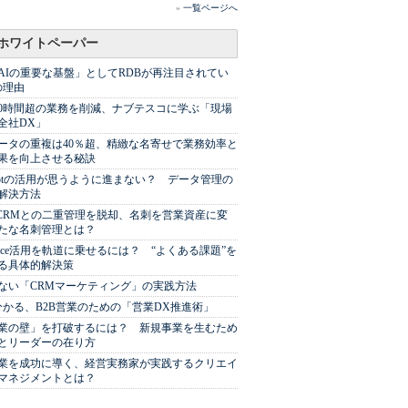
»
一覧ページへ
ホワイトペーパー
AIの重要な基盤」としてRDBが再注目されてい
の理由
00時間超の業務を削減、ナブテスコに学ぶ「現場
全社DX」
ータの重複は40％超、精緻な名寄せで業務効率と
果を向上させる秘訣
Spotの活用が思うように進まない？ データ管理の
解決方法
やCRMとの二重管理を脱却、名刺を営業資産に変
たな名刺管理とは？
sforce活用を軌道に乗せるには？ “よくある課題”を
る具体的解決策
ない「CRMマーケティング」の実践方法
分かる、B2B営業のための「営業DX推進術」
業の壁」を打破するには？ 新規事業を生むため
とリーダーの在り方
業を成功に導く、経営実務家が実践するクリエイ
マネジメントとは？