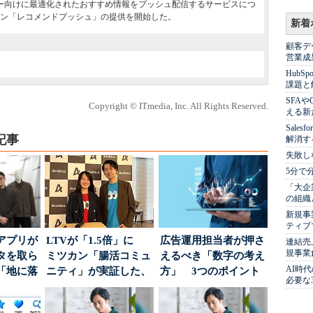
ザー向けに最適化されたおすすめ情報をプッシュ配信するサービスにつ
ョン「レコメンドプッシュ」の提供を開始した。
新着
顧客デ
営業成
Hub
課題と
SFA
Copyright © ITmedia, Inc. All Rights Reserved.
える新
Sale
記事
解消す
失敗し
5分で
「大企
の組織
新規事
ティブ
アプリが
LTVが「1.5倍」に
広告運用担当者が押さ
連結売
規事業
タを取ら
ミツカン「腸活コミュ
えるべき「数字の考え
AI時
「地に落
ニティ」が実証した、
方」 3つのポイント
必要な
度」を
値上げ時代に選ば...
とは