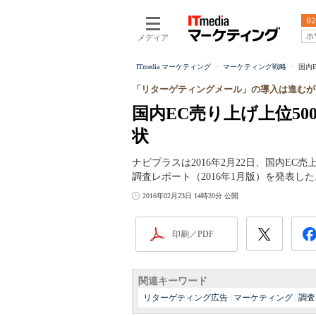
B2
ホ
メディア
ITmedia マーケティング
マーケティング戦略
国内
「リターゲティングメール」の導入は進むが
国内EC売り上げ上位5
状
ナビプラスは2016年2月22日、国内EC
調査レポート（2016年1月版）を発表した
2016年02月23日 14時20分 公開
印刷／PDF
関連キーワード
リターゲティング広告
|
マーケティング
|
調査