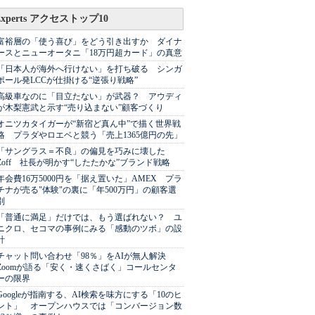
Experts アクセストップ10
富裕層の「使う喜び」をどう引き出すか ダイナ
ースとニューオータニ「18万円超カード」の真意
「日本人が海外へ行けない」を打ち破る シンガ
ポール発LCCが仕掛ける“逆張り戦略”
高級車なのに「目立たない」が武器？ アウディ
が木梨憲武と示す“売り込まない”顧客づくり
オニツカタイガーが“新宿ど真ん中”で描く世界戦
略 プラダやロエベと競う「売上1365億円の先」
「サングラス＝不良」の偏見を巧みに壊した
Zoff 社長が明かす“したたかな”ブランド戦略
年会費16万5000円を「据え置いた」AMEX プラ
チナが売る"体験"の裏に「年500万円」の顧客選
別
「普通に満足」だけでは、もう選ばれない？ ユ
ニクロ、セコマの事例にみる「感動のツボ」の設
計
チャット問い合わせ「98％」をAIが無人解決
Zoomが語る「安く・速くさばく」コールセンタ
ーの限界
Googleが指南する、AI検索を味方にする「10のヒ
ント」 オープンハウスでは「コンバージョン数