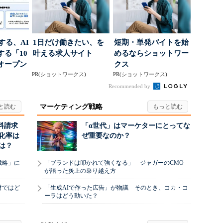
南する、AI
1日だけ働きたい、を
短期・単発バイトを始
る「10
叶える求人サイト
めるならショットワー
オープン
クス
PR(ショットワークス)
PR(ショットワークス)
Recommended by
マーケティング戦略
料請求
「α世代」はマーケターにとってな
化率は
ぜ重要なのか？
は？
戦略」に
「ブランドは叩かれて強くなる」 ジャガーのCMO
が語った炎上の乗り越え方
材ではど
「生成AIで作った広告」が物議 そのとき、コカ・コ
ーラはどう動いた？