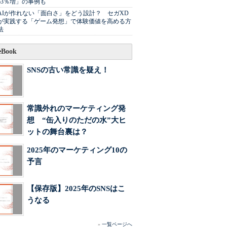
63％増」の事例も
AIが作れない「面白さ」をどう設計？ セガXD
が実践する「ゲーム発想」で体験価値を高める方
法
Book
SNSの古い常識を疑え！
常識外れのマーケティング発
想 “缶入りのただの水”大ヒ
ットの舞台裏は？
2025年のマーケティング10の
予言
【保存版】2025年のSNSはこ
うなる
»
一覧ページへ