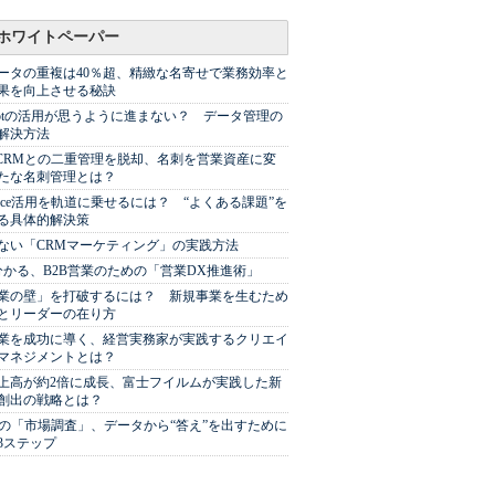
ホワイトペーパー
ータの重複は40％超、精緻な名寄せで業務効率と
果を向上させる秘訣
Spotの活用が思うように進まない？ データ管理の
解決方法
やCRMとの二重管理を脱却、名刺を営業資産に変
たな名刺管理とは？
sforce活用を軌道に乗せるには？ “よくある課題”を
る具体的解決策
ない「CRMマーケティング」の実践方法
分かる、B2B営業のための「営業DX推進術」
業の壁」を打破するには？ 新規事業を生むため
とリーダーの在り方
業を成功に導く、経営実務家が実践するクリエイ
マネジメントとは？
上高が約2倍に成長、富士フイルムが実践した新
創出の戦略とは？
代の「市場調査」、データから“答え”を出すために
3ステップ