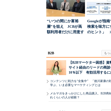
“いつの間にか富裕
Googleが指
層”を狙え JCBが高
検索を味方にす
額利用者だけに用意す
のヒント」 
る「特別体験」
ハウスでは...
B2B
【B2Bマーケター困惑】資
サイト経由のリードの商談
10％以下 有効活用するに
コンテンツに戦力を“全集中” 「徳川家康の
学ぶ、いま必要なマーケティングとは
メルマガをきっかけにした商品購入、B2B商
れくらいの人が経験？