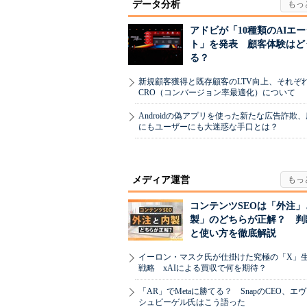
データ分析
アドビが「10種類のAIエ
ト」を発表 顧客体験はど
る？
新規顧客獲得と既存顧客のLTV向上、それぞ
CRO（コンバージョン率最適化）について
Androidの偽アプリを使った新たな広告詐欺
にもユーザーにも大迷惑な手口とは？
メディア運営
コンテンツSEOは「外注」
製」のどちらが正解？ 判
と使い方を徹底解説
イーロン・マスク氏が仕掛けた究極の「X」
戦略 xAIによる買収で何を期待？
「AR」でMetaに勝てる？ SnapのCEO、エ
シュピーゲル氏はこう語った