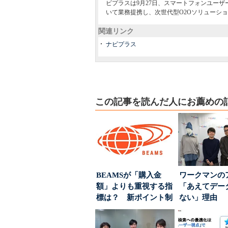
ビプラスは9月27日、スマートフォンユー
いて業務提携し、次世代型O2Oソリューシ
関連リンク
ナビプラス
この記事を読んだ人にお薦めの
BEAMSが「購入金
ワークマンの
額」よりも重視する指
「あえてデー
標は？ 新ポイント制
ない」理由 
度の狙い
ちた顧客満足
引...