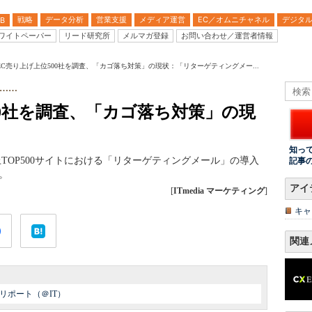
戦略
データ分析
営業支援
メディア運営
EC／オムニチャネル
デジタ
B
ワイトペーパー
リード研究所
メルマガ登録
お問い合わせ／運営者情報
EC売り上げ上位500社を調査、「カゴ落ち対策」の現状：「リターゲティングメー...
……
00社を調査、「カゴ落ち対策」の現
知っ
売上TOP500サイトにおける「リターゲティングメール」の導入
記事
。
アイ
[
ITmedia マーケティング
]
キャ
関連
リポート（＠IT）