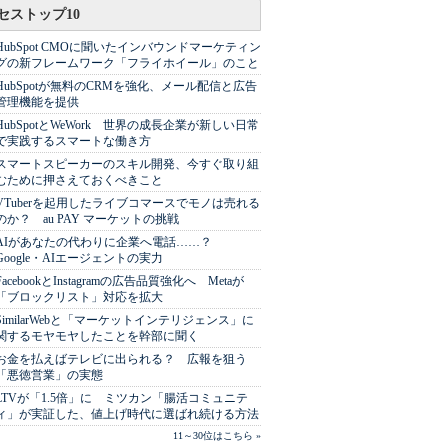
セストップ10
HubSpot CMOに聞いたインバウンドマーケティン
グの新フレームワーク「フライホイール」のこと
HubSpotが無料のCRMを強化、メール配信と広告
管理機能を提供
HubSpotとWeWork 世界の成長企業が新しい日常
で実践するスマートな働き方
スマートスピーカーのスキル開発、今すぐ取り組
むために押さえておくべきこと
VTuberを起用したライブコマースでモノは売れる
のか？ au PAY マーケットの挑戦
AIがあなたの代わりに企業へ電話……？
Google・AIエージェントの実力
FacebookとInstagramの広告品質強化へ Metaが
「ブロックリスト」対応を拡大
SimilarWebと「マーケットインテリジェンス」に
関するモヤモヤしたことを幹部に聞く
お金を払えばテレビに出られる？ 広報を狙う
「悪徳営業」の実態
LTVが「1.5倍」に ミツカン「腸活コミュニテ
ィ」が実証した、値上げ時代に選ばれ続ける方法
11～30位はこちら »