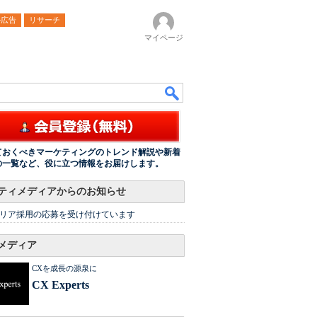
ル広告
リサーチ
マイページ
ておくべきマーケティングのトレンド解説や新着
の一覧など、役に立つ情報をお届けします。
ティメディアからのお知らせ
リア採用の応募を受け付けています
メディア
CXを成長の源泉に
CX Experts