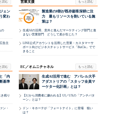
営業支援
ージェン
製造業の8割が既存顧客深耕に注
う変わ
力 最もリソースを割いている施
策は？
れの
生成AIの活用、意外と進んだマーケティング部門と進
まない営業部門 どうして差が生じた？
、広告主
LINE公式アカウントを活用した営業・カスタマーサ
ポート向けビジネスチャットサービス「BizClo」でで
きること
EC／オムニチャネル
と「内
生成AI活用で進む アパレル大手
断基準
アダストリアの「スタッフ全員マ
ーケター化計画」とは？
生き残り
【だから消費者に嫌われる】UI／UXの「アンチパタ
ーン」とは？
ヴァン・
ドン・キホーテが「フォートナイト」に登場 狙い
は？