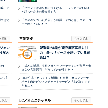
戦略」に
「ブランドは叩かれて強くなる」 ジャガーのCMO
が語った炎上の乗り越え方
材ではど
「生成AIで作った広告」が物議 そのとき、コカ・コ
ーラはどう動いた？
営業支援
ージェン
製造業の8割が既存顧客深耕に注
う変わ
力 最もリソースを割いている施
策は？
れの
生成AIの活用、意外と進んだマーケティング部門と進
まない営業部門 どうして差が生じた？
、広告主
LINE公式アカウントを活用した営業・カスタマーサ
ポート向けビジネスチャットサービス「BizClo」でで
きること
EC／オムニチャネル