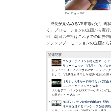
Real Rugby 360°
成長が見込めるVR市場だが、現状
く、プロモーションの企画から実行
回、朝日広告社はこれまでの広告制
ンテンツプロモーションの企画から
関連記事
エンターテイメント特化型マーケティ
サマーソニックでVRライブをプロ
トライバルメディアハウスのマーケティングレ
おいて、VR映像を活用した視聴体験の企画
オリジナルTカード発行も：代官山 
CCCマーケティングが協業
メルセデス・ベンツとCCCマーケティング
を開始したと発表した。
360度パノラマ映像の制作から配
活用を促進するパッケージを提供開
トランスコスモスは、360度パノラマ映像に