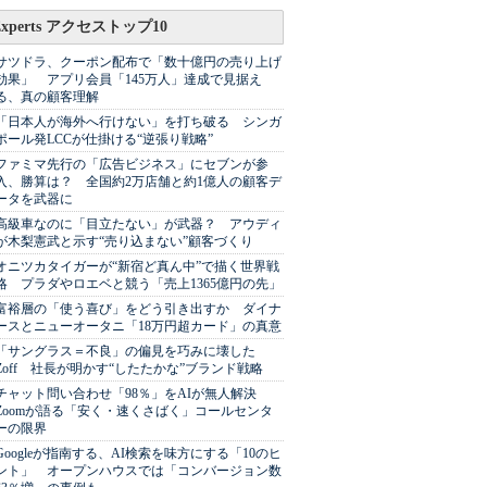
Experts アクセストップ10
サツドラ、クーポン配布で「数十億円の売り上げ
効果」 アプリ会員「145万人」達成で見据え
る、真の顧客理解
「日本人が海外へ行けない」を打ち破る シンガ
ポール発LCCが仕掛ける“逆張り戦略”
ファミマ先行の「広告ビジネス」にセブンが参
入、勝算は？ 全国約2万店舗と約1億人の顧客デ
ータを武器に
高級車なのに「目立たない」が武器？ アウディ
が木梨憲武と示す“売り込まない”顧客づくり
オニツカタイガーが“新宿ど真ん中”で描く世界戦
略 プラダやロエベと競う「売上1365億円の先」
富裕層の「使う喜び」をどう引き出すか ダイナ
ースとニューオータニ「18万円超カード」の真意
「サングラス＝不良」の偏見を巧みに壊した
Zoff 社長が明かす“したたかな”ブランド戦略
チャット問い合わせ「98％」をAIが無人解決
Zoomが語る「安く・速くさばく」コールセンタ
ーの限界
Googleが指南する、AI検索を味方にする「10のヒ
ント」 オープンハウスでは「コンバージョン数