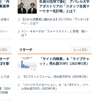
と「内
生成AI活用で進む アパレル大手
断基準
アダストリアの「スタッフ全員マ
ーケター化計画」とは？
生き残り
【だから消費者に嫌われる】UI／UXの「アンチパタ
ーン」とは？
ヴァン・
ドン・キホーテが「フォートナイト」に登場 狙い
は？
リサーチ
リターゲ
「サイト内検索」＆「ライブチャ
ぼす影
ット」売れ筋TOP5（2025年5月）
」にでき
「ECプラットフォーム」売れ筋TOP10（2025年5月）
「パーソナライゼーション」＆「A／Bテスト」ツー
2024
ル売れ筋TOP5（2025年5月）
の詳細