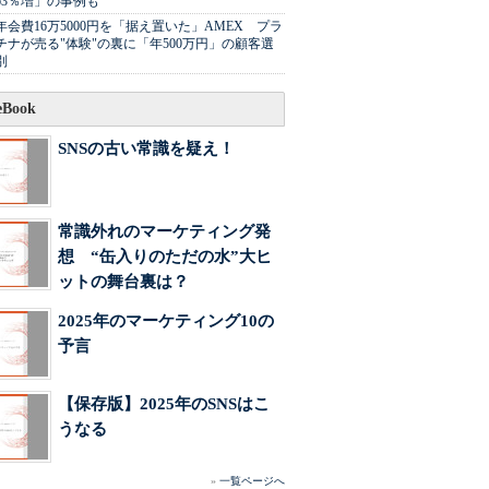
63％増」の事例も
年会費16万5000円を「据え置いた」AMEX プラ
チナが売る"体験"の裏に「年500万円」の顧客選
別
Book
SNSの古い常識を疑え！
常識外れのマーケティング発
想 “缶入りのただの水”大ヒ
ットの舞台裏は？
2025年のマーケティング10の
予言
【保存版】2025年のSNSはこ
うなる
»
一覧ページへ