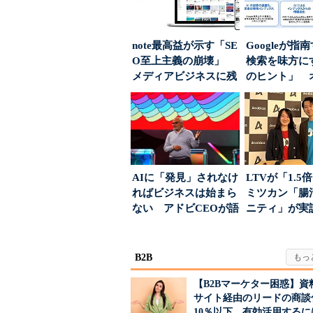
note最高益が示す「SE
Googleが指
O至上主義の崩壊」
検索を味方にす
メディアビジネスに残
のヒント」 
された“勝ち筋...
ハウスでは...
AIに「発見」されなけ
LTVが「1.
ればビジネスは始まら
ミツカン「腸
ない アドビCEOが語
ニティ」が実
った、AIエージ...
値上げ時代に選ば
B2B
【B2Bマーケター困惑】資
サイト経由のリードの商談
10％以下 有効活用するに