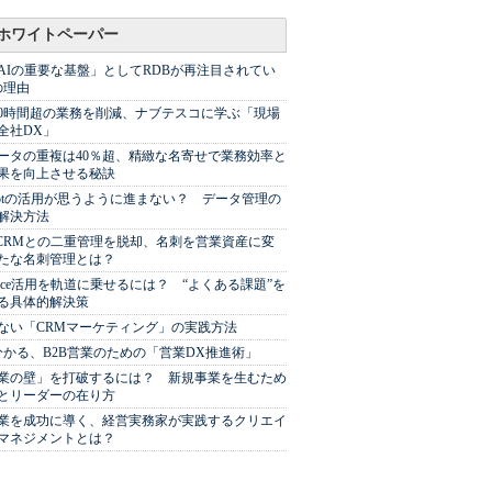
ホワイトペーパー
AIの重要な基盤」としてRDBが再注目されてい
の理由
00時間超の業務を削減、ナブテスコに学ぶ「現場
全社DX」
ータの重複は40％超、精緻な名寄せで業務効率と
果を向上させる秘訣
Spotの活用が思うように進まない？ データ管理の
解決方法
やCRMとの二重管理を脱却、名刺を営業資産に変
たな名刺管理とは？
sforce活用を軌道に乗せるには？ “よくある課題”を
る具体的解決策
ない「CRMマーケティング」の実践方法
分かる、B2B営業のための「営業DX推進術」
業の壁」を打破するには？ 新規事業を生むため
とリーダーの在り方
業を成功に導く、経営実務家が実践するクリエイ
マネジメントとは？