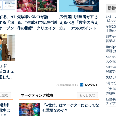
新着
南する、AI
先駆者パルコが語
広告運用担当者が押さ
いま「
る3つ
る「10
る、“生成AIで広告”制
えるべき「数字の考え
年間2
オープン
作の勘所 クリエイタ
方」 3つのポイント
主導の
ーに残る「重要な役
とは
顧客デ
割...
営業成
Hub
課題と
SFA
える新
5倍」に
Sale
活コミュ
解消す
証した、
失敗し
...
5分で
Recommended by
「大企
の組織
マーケティング戦略
新規事
ティブ
料請求
「α世代」はマーケターにとってな
化率は
ぜ重要なのか？
は？