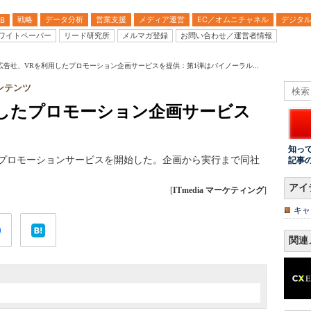
戦略
データ分析
営業支援
メディア運営
EC／オムニチャネル
デジタ
B
ワイトペーパー
リード研究所
メルマガ登録
お問い合わせ／運営者情報
広告社、VRを利用したプロモーション企画サービスを提供：第1弾はバイノーラル...
ンテンツ
用したプロモーション企画サービス
知っ
たプロモーションサービスを開始した。企画から実行まで同社
記事
アイ
[
ITmedia マーケティング
]
キャ
関連