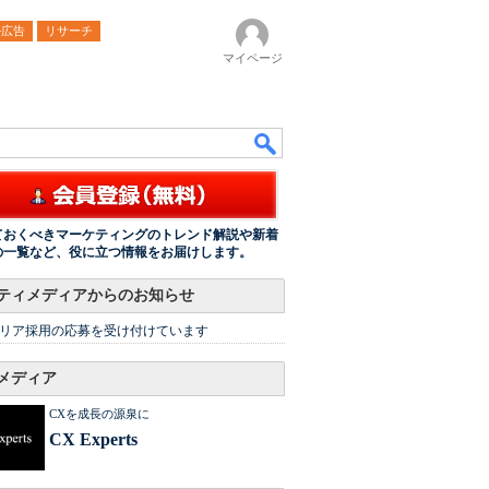
ル広告
リサーチ
マイページ
ておくべきマーケティングのトレンド解説や新着
の一覧など、役に立つ情報をお届けします。
ティメディアからのお知らせ
リア採用の応募を受け付けています
メディア
CXを成長の源泉に
CX Experts