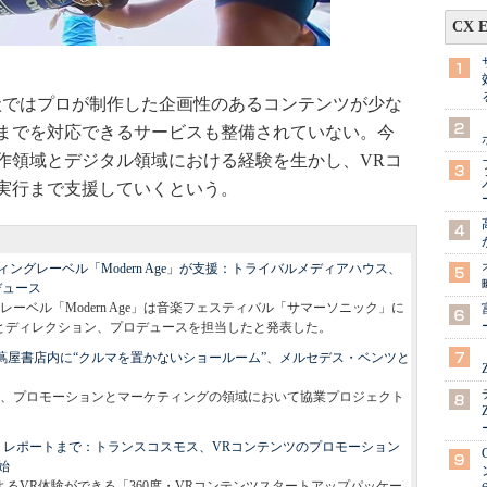
CX 
ではプロが制作した企画性のあるコンテンツが少な
までを対応できるサービスも整備されていない。今
作領域とデジタル領域における経験を生かし、VRコ
実行まで支援していくという。
ングレーベル「Modern Age」が支援：トライバルメディアハウス、
デュース
ーベル「Modern Age」は音楽フェスティバル「サマーソニック」に
とディレクション、プロデュースを担当したと発表した。
蔦屋書店内に“クルマを置かないショールーム”、メルセデス・ベンツと
は、プロモーションとマーケティングの領域において協業プロジェクト
信、レポートまで：トランスコスモス、VRコンテンツのプロモーション
始
よるVR体験ができる「360度・VRコンテンツスタートアップパッケー