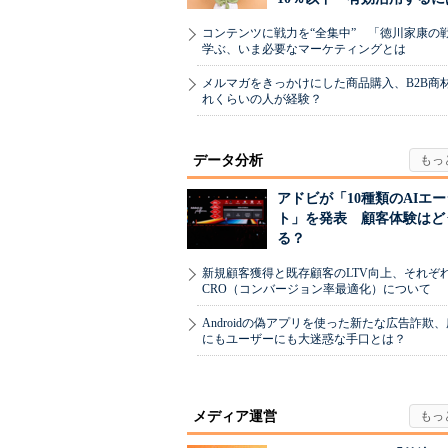
コンテンツに戦力を“全集中” 「徳川家康の
学ぶ、いま必要なマーケティングとは
メルマガをきっかけにした商品購入、B2B商
れくらいの人が経験？
データ分析
アドビが「10種類のAIエ
ト」を発表 顧客体験はど
る？
新規顧客獲得と既存顧客のLTV向上、それぞ
CRO（コンバージョン率最適化）について
Androidの偽アプリを使った新たな広告詐欺
にもユーザーにも大迷惑な手口とは？
メディア運営