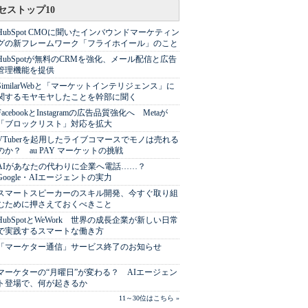
セストップ10
HubSpot CMOに聞いたインバウンドマーケティン
グの新フレームワーク「フライホイール」のこと
HubSpotが無料のCRMを強化、メール配信と広告
管理機能を提供
SimilarWebと「マーケットインテリジェンス」に
関するモヤモヤしたことを幹部に聞く
FacebookとInstagramの広告品質強化へ Metaが
「ブロックリスト」対応を拡大
VTuberを起用したライブコマースでモノは売れる
のか？ au PAY マーケットの挑戦
AIがあなたの代わりに企業へ電話……？
Google・AIエージェントの実力
スマートスピーカーのスキル開発、今すぐ取り組
むために押さえておくべきこと
HubSpotとWeWork 世界の成長企業が新しい日常
で実践するスマートな働き方
「マーケター通信」サービス終了のお知らせ
マーケターの“月曜日”が変わる？ AIエージェン
ト登場で、何が起きるか
11～30位はこちら »