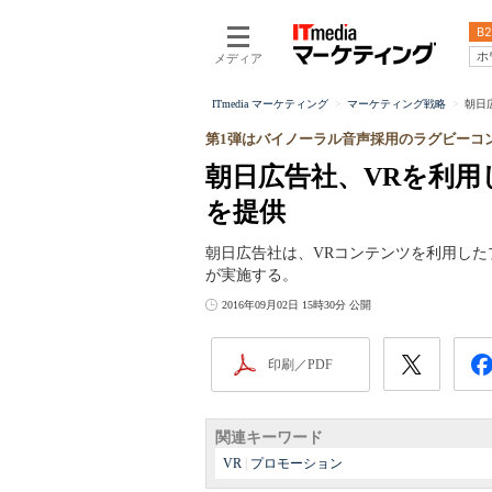
B2
ホ
メディア
ITmedia マーケティング
マーケティング戦略
朝日
第1弾はバイノーラル音声採用のラグビーコ
朝日広告社、VRを利
を提供
朝日広告社は、VRコンテンツを利用し
が実施する。
2016年09月02日 15時30分 公開
印刷／PDF
関連キーワード
VR
|
プロモーション