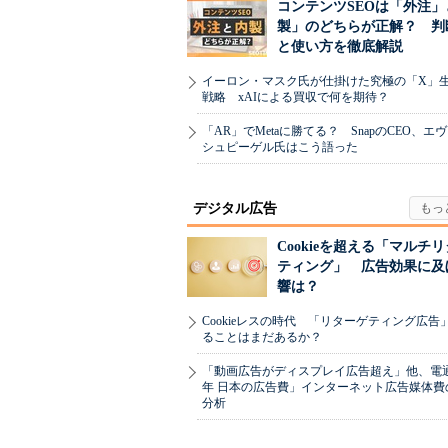
コンテンツSEOは「外注」
製」のどちらが正解？ 判
と使い方を徹底解説
イーロン・マスク氏が仕掛けた究極の「X」
戦略 xAIによる買収で何を期待？
「AR」でMetaに勝てる？ SnapのCEO、エ
シュピーゲル氏はこう語った
デジタル広告
Cookieを超える「マルチ
ティング」 広告効果に及
響は？
Cookieレスの時代 「リターゲティング広告
ることはまだあるか？
「動画広告がディスプレイ広告超え」他、電通「
年 日本の広告費」インターネット広告媒体費
分析