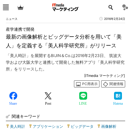
ニュース
2016年2月24日
産学連携で開発
最新の画像解析とビッグデータ分析を用いて「美
人」を定義する「美人科学研究所」がリリース
「美人時計」を展開するBIJIN＆Co.は2016年2月23日、 筑波大
学および大阪大学と連携して開発した無料アプリ「美人科学研究
所」をリリースした。
[ITmedia マーケティング]
PC用表示
関連情報
Share
Post
LINE
Hatena
関連キーワード
美人時計
|
アプリケーション
|
ビッグデータ
|
画像解析
|