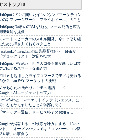
セストップ10
HubSpot CMOに聞いたインバウンドマーケティン
グの新フレームワーク「フライホイール」のこと
HubSpotが無料のCRMを強化、メール配信と広告
管理機能を提供
スマートスピーカーのスキル開発、今すぐ取り組
むために押さえておくべきこと
FacebookとInstagramの広告品質強化へ Metaが
「ブロックリスト」対応を拡大
HubSpotとWeWork 世界の成長企業が新しい日常
で実践するスマートな働き方
VTuberを起用したライブコマースでモノは売れる
のか？ au PAY マーケットの挑戦
AIがあなたの代わりに企業へ電話……？
Google・AIエージェントの実力
SimilarWebと「マーケットインテリジェンス」に
関するモヤモヤしたことを幹部に聞く
「マーケター通信」サービス終了のお知らせ
Googleが指南する、AI検索を味方にする「10のヒ
ント」 オープンハウスでは「コンバージョン数
63％増」の事例も