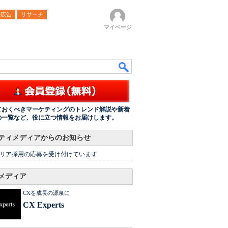
ル広告
リサーチ
マイページ
ておくべきマーケティングのトレンド解説や新着
の一覧など、役に立つ情報をお届けします。
ティメディアからのお知らせ
リア採用の応募を受け付けています
メディア
CXを成長の源泉に
CX Experts