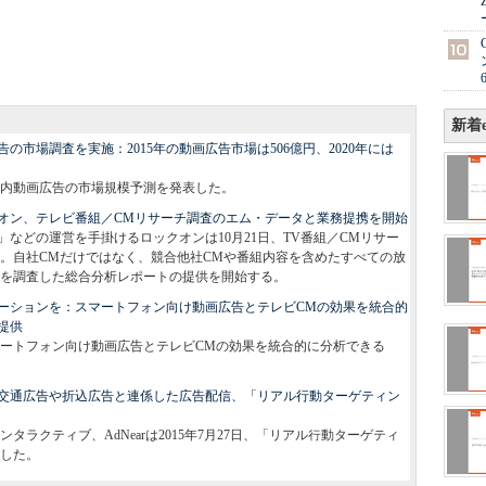
新着e
市場調査を実施：2015年の動画広告市場は506億円、2020年には
、国内動画広告の市場規模予測を発表した。
オン、テレビ番組／CMリサーチ調査のエム・データと業務提携を開始
などの運営を手掛けるロックオンは10月21日、TV番組／CMリサー
。自社CMだけではなく、競合他社CMや番組内容を含めたすべての放
を調査した総合分析レポートの提供を開始する。
ーションを：スマートフォン向け動画広告とテレビCMの効果を統合的
提供
ートフォン向け動画広告とテレビCMの効果を統合的に分析できる
。
交通広告や折込広告と連係した広告配信、「リアル行動ターゲティン
ラクティブ、AdNearは2015年7月27日、「リアル行動ターゲティ
表した。