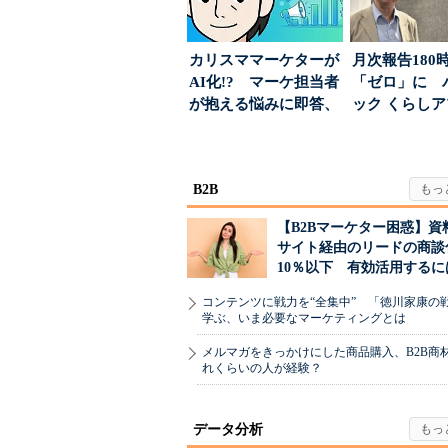
カリスママーケターが
月次報告180
AI化!? マーケ担当者
「ゼロ」に 
が抱える悩みに即答、
ック くらし
実力は？
ンス社が挑んだV
B2B
【B2Bマーケター困惑】資
サイト経由のリードの商談
10％以下 有効活用するに
コンテンツに戦力を“全集中” 「徳川家康の
学ぶ、いま必要なマーケティングとは
メルマガをきっかけにした商品購入、B2B商
れくらいの人が経験？
データ分析