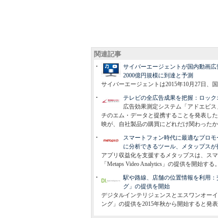
関連記事
サイバーエージェントが国内動画広告の
2000億円規模に到達と予測
サイバーエージェントは2015年10月27日
テレビの全広告成果を把握：ロック
広告効果測定システム「アドエビス」
チのエム・データと提携することを発表した
映が、自社製品の購買にどれだけ関わったか
スマートフォン時代に最適なプロモ
に分析できるツール、メタップスが
アプリ収益化を支援するメタップスは、スマ
「Metaps Video Analytics」の提供を開始する
駅や路線、店舗の位置情報を利用：
グ」の提供を開始
デジタルインテリジェンスとエスワンオーインタ
ング」の提供を2015年秋から開始すると発