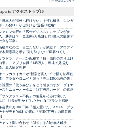
11～30位はこちら »
Experts アクセストップ10
「日本人が海外へ行けない」を打ち破る シンガ
ポール発LCCが仕掛ける“逆張り戦略”
ファミマ先行の「広告ビジネス」にセブンが参
入、勝算は？ 全国約2万店舗と約1億人の顧客デ
ータを武器に
高級車なのに「目立たない」が武器？ アウディ
が木梨憲武と示す“売り込まない”顧客づくり
サツドラ、クーポン配布で「数十億円の売り上げ
効果」 アプリ会員「145万人」達成で見据え
る、真の顧客理解
オニツカタイガーが“新宿ど真ん中”で描く世界戦
略 プラダやロエベと競う「売上1365億円の先」
富裕層の「使う喜び」をどう引き出すか ダイナ
ースとニューオータニ「18万円超カード」の真意
「サングラス＝不良」の偏見を巧みに壊した
Zoff 社長が明かす“したたかな”ブランド戦略
年会費16万5000円を「据え置いた」AMEX プラ
チナが売る"体験"の裏に「年500万円」の顧客選
別
チャット問い合わせ「98％」をAIが無人解決