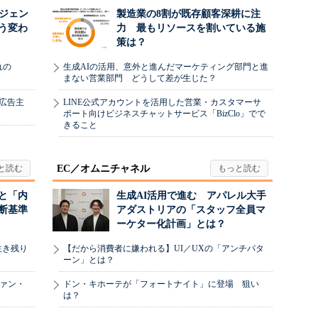
ージェン
製造業の8割が既存顧客深耕に注
う変わ
力 最もリソースを割いている施
策は？
れの
生成AIの活用、意外と進んだマーケティング部門と進
まない営業部門 どうして差が生じた？
、広告主
LINE公式アカウントを活用した営業・カスタマーサ
ポート向けビジネスチャットサービス「BizClo」でで
きること
EC／オムニチャネル
と「内
生成AI活用で進む アパレル大手
断基準
アダストリアの「スタッフ全員マ
ーケター化計画」とは？
生き残り
【だから消費者に嫌われる】UI／UXの「アンチパタ
ーン」とは？
ヴァン・
ドン・キホーテが「フォートナイト」に登場 狙い
は？