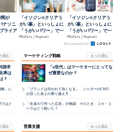
時間が
「イソジン®クリアう
「イソジン®クリアう
パナソニ
がい薬」といっしょに
がい薬」といっしょに
アプライア
「うがいパワー」で一
「うがいパワー」で一
o...
PR(iNova｜Hugkum)
年中！ 健やか
PR(iNova｜Hugkum)
年中！ 健やか
Recommended by
マーケティング戦略
料請求
「α世代」はマーケターにとってな
化率は
ぜ重要なのか？
は？
戦略」に
「ブランドは叩かれて強くなる」 ジャガーのCMO
が語った炎上の乗り越え方
材ではど
「生成AIで作った広告」が物議 そのとき、コカ・コ
ーラはどう動いた？
営業支援