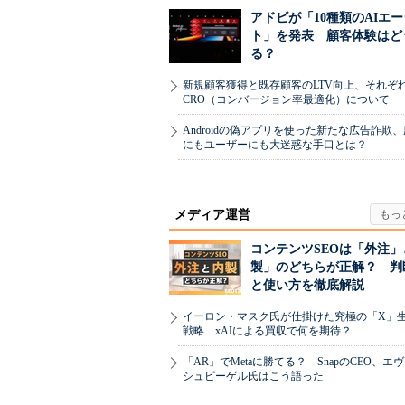
アドビが「10種類のAIエ
ト」を発表 顧客体験はど
る？
新規顧客獲得と既存顧客のLTV向上、それぞ
CRO（コンバージョン率最適化）について
Androidの偽アプリを使った新たな広告詐欺
にもユーザーにも大迷惑な手口とは？
メディア運営
コンテンツSEOは「外注」
製」のどちらが正解？ 判
と使い方を徹底解説
イーロン・マスク氏が仕掛けた究極の「X」
戦略 xAIによる買収で何を期待？
「AR」でMetaに勝てる？ SnapのCEO、エ
シュピーゲル氏はこう語った