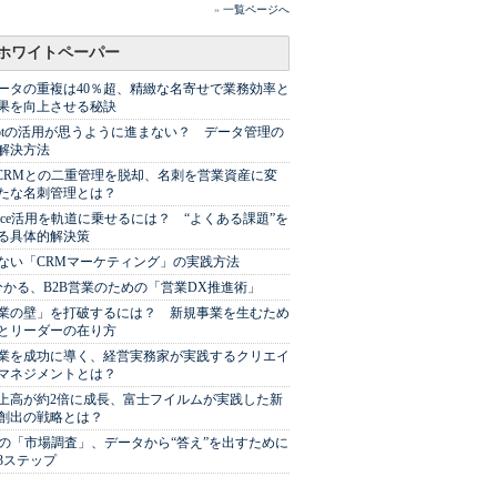
»
一覧ページへ
ホワイトペーパー
ータの重複は40％超、精緻な名寄せで業務効率と
果を向上させる秘訣
Spotの活用が思うように進まない？ データ管理の
解決方法
やCRMとの二重管理を脱却、名刺を営業資産に変
たな名刺管理とは？
sforce活用を軌道に乗せるには？ “よくある課題”を
る具体的解決策
ない「CRMマーケティング」の実践方法
分かる、B2B営業のための「営業DX推進術」
業の壁」を打破するには？ 新規事業を生むため
とリーダーの在り方
業を成功に導く、経営実務家が実践するクリエイ
マネジメントとは？
上高が約2倍に成長、富士フイルムが実践した新
創出の戦略とは？
代の「市場調査」、データから“答え”を出すために
3ステップ