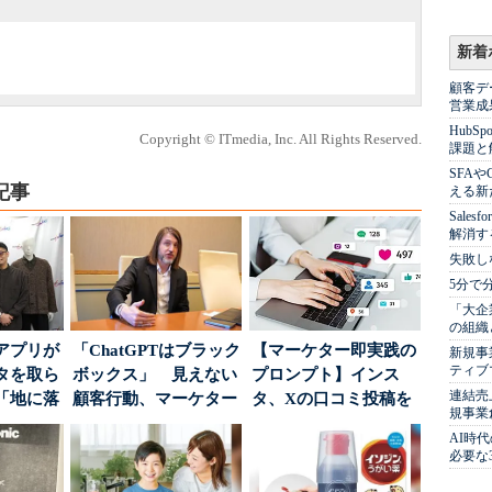
新着
顧客デ
営業成
Hub
Copyright © ITmedia, Inc. All Rights Reserved.
課題と
SFA
記事
える新
Sale
解消す
失敗し
5分で
「大企
の組織
アプリが
「ChatGPTはブラック
【マーケター即実践の
新規事
ティブ
タを取ら
ボックス」 見えない
プロンプト】インス
連結売
「地に落
顧客行動、マーケター
タ、Xの口コミ投稿を
規事業
度」を
に残された打ち...
分析→戦略立案に生か
AI時
す...
必要な