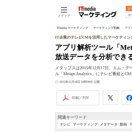
B2
ホ
メディア
ITmedia マーケティング
マーケティング戦略
アプリ
IT企業のテレビCMを活用したマーケティン
アプリ解析ツール「Metap
放送データを分析でき
メタップスは2015年12月17日、エム
ル「Metaps Analytics」にテレ
2015年12月18日 18時30分 公開
印刷／PDF
関連キーワード
テレビ
|
マーケティング
|
メタデータ
|
動画
|