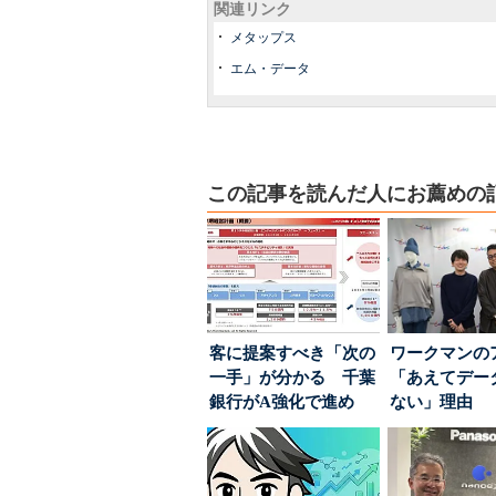
関連リンク
メタップス
エム・データ
この記事を読んだ人にお薦めの
客に提案すべき「次の
ワークマンの
一手」が分かる 千葉
「あえてデー
銀行がA強化で進め
ない」理由 
る“One to On...
ちた顧客満足
引...