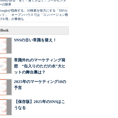
Zoomが語る「安く・速くさばく」コールセンタ
ーの限界
Googleが指南する、AI検索を味方にする「10のヒ
ント」 オープンハウスでは「コンバージョン数
63％増」の事例も
Book
SNSの古い常識を疑え！
常識外れのマーケティング発
想 “缶入りのただの水”大ヒ
ットの舞台裏は？
2025年のマーケティング10の
予言
【保存版】2025年のSNSはこ
うなる