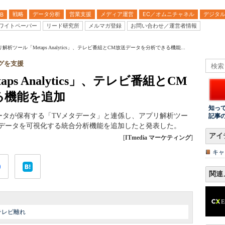
戦略
データ分析
営業支援
メディア運営
EC／オムニチャネル
デジタ
B
ワイトペーパー
リード研究所
メルマガ登録
お問い合わせ／運営者情報
解析ツール「Metaps Analytics」、テレビ番組とCM放送データを分析できる機能...
グを支援
s Analytics」、テレビ番組とCM
る機能を追加
知っ
・データが保有する「TVメタデータ」と連係し、アプリ解析ツー
記事
ビ番組とCMデータを可視化する統合分析機能を追加したと発表した。
アイ
[
ITmedia マーケティング
]
キャ
関連
テレビ離れ