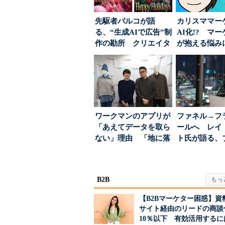
先駆者パルコが語
カリスママー
る、“生成AIで広告”制
AI化!? マ
作の勘所 クリエイタ
が抱える悩み
ーに残る「重要な役
実力は？
割...
ワークマンのアプリが
ファネル→フ
「あえてデータを取ら
ールへ レイ
ない」理由 「地に落
ト氏が語る、
ちた顧客満足度」を
が「信頼」を
引...
め...
B2B
【B2Bマーケター困惑】資
サイト経由のリードの商談
10％以下 有効活用するに