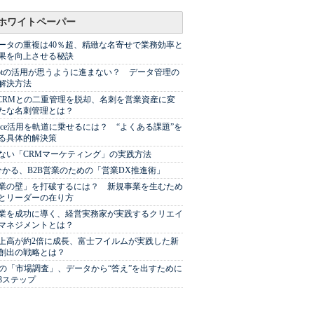
ホワイトペーパー
ータの重複は40％超、精緻な名寄せで業務効率と
果を向上させる秘訣
Spotの活用が思うように進まない？ データ管理の
解決方法
やCRMとの二重管理を脱却、名刺を営業資産に変
たな名刺管理とは？
sforce活用を軌道に乗せるには？ “よくある課題”を
る具体的解決策
ない「CRMマーケティング」の実践方法
分かる、B2B営業のための「営業DX推進術」
業の壁」を打破するには？ 新規事業を生むため
とリーダーの在り方
業を成功に導く、経営実務家が実践するクリエイ
マネジメントとは？
上高が約2倍に成長、富士フイルムが実践した新
創出の戦略とは？
代の「市場調査」、データから“答え”を出すために
3ステップ