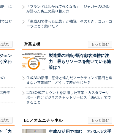
戦略」に
「ブランドは叩かれて強くなる」 ジャガーのCMO
が語った炎上の乗り越え方
材ではど
「生成AIで作った広告」が物議 そのとき、コカ・コ
ーラはどう動いた？
営業支援
ージェン
製造業の8割が既存顧客深耕に注
う変わ
力 最もリソースを割いている施
策は？
れの
生成AIの活用、意外と進んだマーケティング部門と進
まない営業部門 どうして差が生じた？
、広告主
LINE公式アカウントを活用した営業・カスタマーサ
ポート向けビジネスチャットサービス「BizClo」でで
きること
EC／オムニチャネル
と「内
生成AI活用で進む アパレル大手