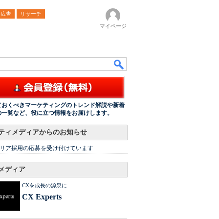
ル広告
リサーチ
マイページ
ておくべきマーケティングのトレンド解説や新着
の一覧など、役に立つ情報をお届けします。
ティメディアからのお知らせ
リア採用の応募を受け付けています
メディア
CXを成長の源泉に
CX Experts