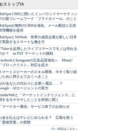
セストップ10
HubSpot CMOに聞いたインバウンドマーケティン
グの新フレームワーク「フライホイール」のこと
HubSpotが無料のCRMを強化、メール配信と広告
管理機能を提供
HubSpotとWeWork 世界の成長企業が新しい日常
で実践するスマートな働き方
VTuberを起用したライブコマースでモノは売れる
のか？ au PAY マーケットの挑戦
FacebookとInstagramの広告品質強化へ Metaが
「ブロックリスト」対応を拡大
スマートスピーカーのスキル開発、今すぐ取り組
むために押さえておくべきこと
AIがあなたの代わりに企業へ電話……？
Google・AIエージェントの実力
SimilarWebと「マーケットインテリジェンス」に
関するモヤモヤしたことを幹部に聞く
「マーケター通信」サービス終了のお知らせ
お金を払えばテレビに出られる？ 広報を狙う
「悪徳営業」の実態
11～30位はこちら »