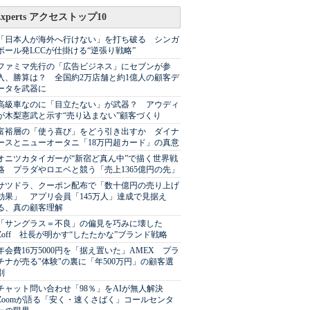
Experts アクセストップ10
「日本人が海外へ行けない」を打ち破る シンガ
ポール発LCCが仕掛ける“逆張り戦略”
ファミマ先行の「広告ビジネス」にセブンが参
入、勝算は？ 全国約2万店舗と約1億人の顧客デ
ータを武器に
高級車なのに「目立たない」が武器？ アウディ
が木梨憲武と示す“売り込まない”顧客づくり
富裕層の「使う喜び」をどう引き出すか ダイナ
ースとニューオータニ「18万円超カード」の真意
オニツカタイガーが“新宿ど真ん中”で描く世界戦
略 プラダやロエベと競う「売上1365億円の先」
サツドラ、クーポン配布で「数十億円の売り上げ
効果」 アプリ会員「145万人」達成で見据え
る、真の顧客理解
「サングラス＝不良」の偏見を巧みに壊した
Zoff 社長が明かす“したたかな”ブランド戦略
年会費16万5000円を「据え置いた」AMEX プラ
チナが売る"体験"の裏に「年500万円」の顧客選
別
チャット問い合わせ「98％」をAIが無人解決
Zoomが語る「安く・速くさばく」コールセンタ