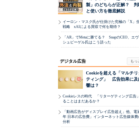
製」のどちらが正解？ 判
と使い方を徹底解説
イーロン・マスク氏が仕掛けた究極の「X」
戦略 xAIによる買収で何を期待？
「AR」でMetaに勝てる？ SnapのCEO、エ
シュピーゲル氏はこう語った
デジタル広告
Cookieを超える「マルチ
ティング」 広告効果に及
響は？
Cookieレスの時代 「リターゲティング広告
ることはまだあるか？
「動画広告がディスプレイ広告超え」他、電通「
年 日本の広告費」インターネット広告媒体費
分析