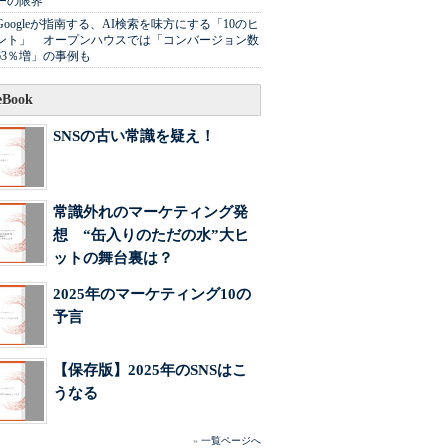
ーの限界
Googleが指南する、AI検索を味方にする「10のヒ
ント」 オープンハウスでは「コンバージョン数
63％増」の事例も
Book
SNSの古い常識を疑え！
常識外れのマーケティング発
想 “缶入りのただの水”大ヒ
ットの舞台裏は？
2025年のマーケティング10の
予言
【保存版】2025年のSNSはこ
うなる
»
一覧ページへ