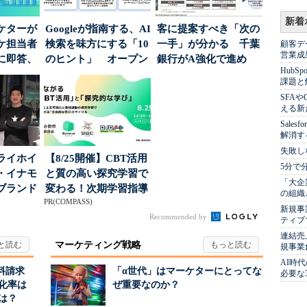
新着
ケターが
Googleが指南する、AI
客に提案すべき「次の
ーケ担当者
検索を味方にする「10
一手」が分かる 千葉
顧客デ
営業成
に即答、
のヒント」 オープン
銀行がA強化で進め
Hub
ハウスでは...
る“One to On...
課題と
SFA
える新
Sale
解消す
失敗し
ライホイ
【8/25開催】CBT活用
5分で
・イナモ
と質の高い探究学習で
「大企
ブランド
変わる！次期学習指導
の組織
PR(COMPASS)
得るた
要領を見据えた...
新規事
Recommended by
ティブ
連結売
マーケティング戦略
規事業
AI時
料請求
「α世代」はマーケターにとってな
必要な
化率は
ぜ重要なのか？
は？