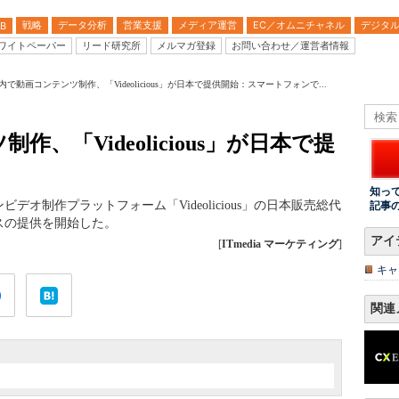
戦略
データ分析
営業支援
メディア運営
EC／オムニチャネル
デジタ
B
ワイトペーパー
リード研究所
メルマガ登録
お問い合わせ／運営者情報
内で動画コンテンツ制作、「Videolicious」が日本で提供開始：スマートフォンで...
、「Videolicious」が日本で提
知っ
オ制作プラットフォーム「Videolicious」の日本販売総代
記事
ビスの提供を開始した。
アイ
[
ITmedia マーケティング
]
キャ
関連