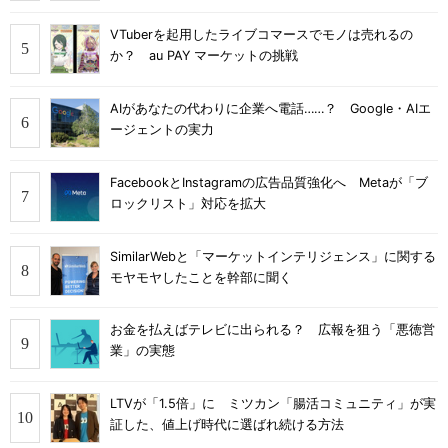
VTuberを起用したライブコマースでモノは売れるの
か？ au PAY マーケットの挑戦
AIがあなたの代わりに企業へ電話……？ Google・AIエ
ージェントの実力
FacebookとInstagramの広告品質強化へ Metaが「ブ
ロックリスト」対応を拡大
SimilarWebと「マーケットインテリジェンス」に関する
モヤモヤしたことを幹部に聞く
お金を払えばテレビに出られる？ 広報を狙う「悪徳営
業」の実態
LTVが「1.5倍」に ミツカン「腸活コミュニティ」が実
証した、値上げ時代に選ばれ続ける方法