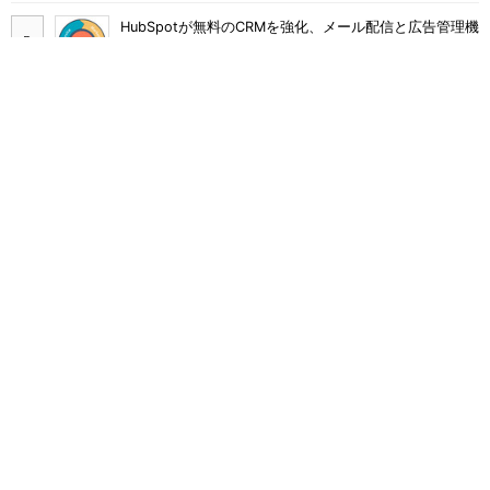
HubSpotが無料のCRMを強化、メール配信と広告管理機
能を提供
スマートスピーカーのスキル開発、今すぐ取り組むため
に押さえておくべきこと
HubSpotとWeWork 世界の成長企業が新しい日常で実
践するスマートな働き方
SimilarWebと「マーケットインテリジェンス」に関する
モヤモヤしたことを幹部に聞く
VTuberを起用したライブコマースでモノは売れるの
か？ au PAY マーケットの挑戦
FacebookとInstagramの広告品質強化へ Metaが「ブ
ロックリスト」対応を拡大