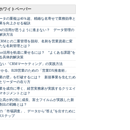
ホワイトペーパー
ータの重複は40％超、精緻な名寄せで業務効率と
果を向上させる秘訣
Spotの活用が思うように進まない？ データ管理の
解決方法
やCRMとの二重管理を脱却、名刺を営業資産に変
たな名刺管理とは？
sforce活用を軌道に乗せるには？ “よくある課題”を
る具体的解決策
ない「CRMマーケティング」の実践方法
分かる、B2B営業のための「営業DX推進術」
業の壁」を打破するには？ 新規事業を生むため
とリーダーの在り方
業を成功に導く、経営実務家が実践するクリエイ
マネジメントとは？
上高が約2倍に成長、富士フイルムが実践した新
創出の戦略とは？
代の「市場調査」、データから“答え”を出すために
3ステップ