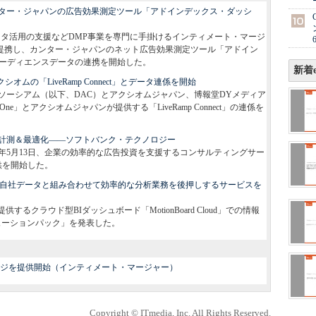
ター・ジャパンの広告効果測定ツール「アドインデックス・ダッシ
orm）構築やデータ活用の支援などDMP事業を専門に手掛けるインティメート・マージ
務提携し、カンター・ジャパンのネット広告効果測定ツール「アドイン
」とオーディエンスデータの連携を開始した。
新着e
アクシオムの「LiveRamp Connect」とデータ連係を開始
ソーシアム（以下、DAC）とアクシオムジャパン、博報堂DYメディア
One」とアクシオムジャパンが提供する「LiveRamp Connect」の連係を
計測＆最適化――ソフトバンク・テクノロジー
5年5月13日、企業の効率的な広告投資を支援するコンサルティングサー
提供を開始した。
タを自社データと組み合わせて効率的な分析業務を後押しするサービスを
供するクラウド型BIダッシュボード「MotionBoard Cloud」での情報
ry ソリューションパック」を発表した。
ジを提供開始（インティメート・マージャー）
Copyright © ITmedia, Inc. All Rights Reserved.