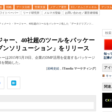
戦略
データ分析
営業支援
メディア運営
EC／オムニチャネル
デジタ
B
ワイトペーパー
リード研究所
メルマガ登録
お問い合わせ／運営者情報
ティメート・マージャー、40社超のツールをパッケージ化した「データドリブンソ...
ャー、40社超のツールをパッケー
ブンソリューション」をリリース
知っ
ーは2015年5月19日、企業のDMP活用を促進するパッケージ
記事
供を開始した。
アイ
[
岩崎史絵
，
ITmedia マーケティング
]
キャ
関連