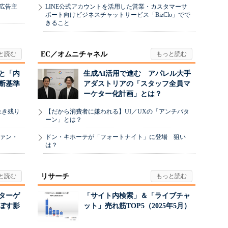
、広告主
LINE公式アカウントを活用した営業・カスタマーサ
ポート向けビジネスチャットサービス「BizClo」でで
きること
EC／オムニチャネル
と「内
生成AI活用で進む アパレル大手
断基準
アダストリアの「スタッフ全員マ
ーケター化計画」とは？
生き残り
【だから消費者に嫌われる】UI／UXの「アンチパタ
ーン」とは？
ヴァン・
ドン・キホーテが「フォートナイト」に登場 狙い
は？
リサーチ
リターゲ
「サイト内検索」＆「ライブチャ
ぼす影
ット」売れ筋TOP5（2025年5月）