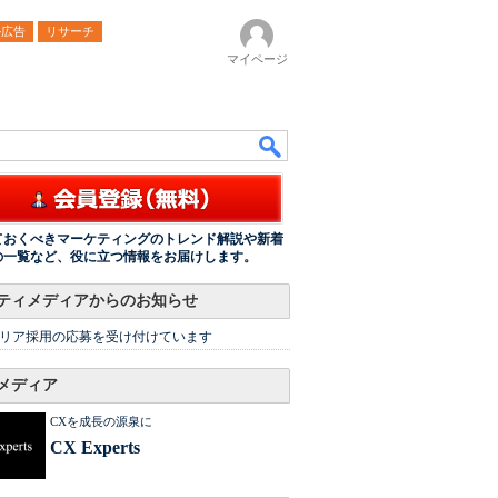
ル広告
リサーチ
マイページ
ておくべきマーケティングのトレンド解説や新着
の一覧など、役に立つ情報をお届けします。
ティメディアからのお知らせ
リア採用の応募を受け付けています
メディア
CXを成長の源泉に
CX Experts