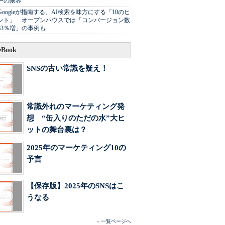
ーの限界
Googleが指南する、AI検索を味方にする「10のヒ
ント」 オープンハウスでは「コンバージョン数
63％増」の事例も
Book
SNSの古い常識を疑え！
常識外れのマーケティング発
想 “缶入りのただの水”大ヒ
ットの舞台裏は？
2025年のマーケティング10の
予言
【保存版】2025年のSNSはこ
うなる
»
一覧ページへ