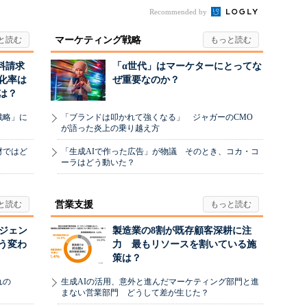
Recommended by
マーケティング戦略
料請求
「α世代」はマーケターにとってな
化率は
ぜ重要なのか？
は？
戦略」に
「ブランドは叩かれて強くなる」 ジャガーのCMO
が語った炎上の乗り越え方
材ではど
「生成AIで作った広告」が物議 そのとき、コカ・コ
ーラはどう動いた？
営業支援
ージェン
製造業の8割が既存顧客深耕に注
う変わ
力 最もリソースを割いている施
策は？
れの
生成AIの活用、意外と進んだマーケティング部門と進
まない営業部門 どうして差が生じた？