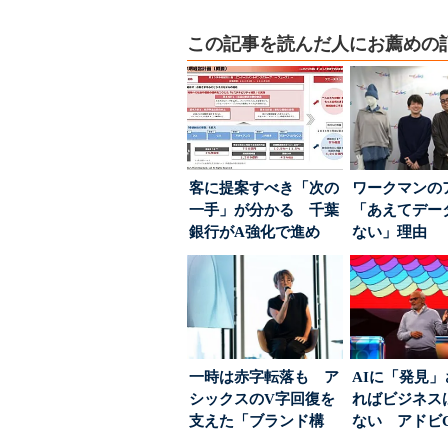
この記事を読んだ人にお薦めの
客に提案すべき「次の
ワークマンの
一手」が分かる 千葉
「あえてデー
銀行がA強化で進め
ない」理由 
る“One to On...
ちた顧客満足
引...
一時は赤字転落も ア
AIに「発見
シックスのV字回復を
ればビジネス
支えた「ブランド構
ない アドビ
築」の考え方
った、AIエージ