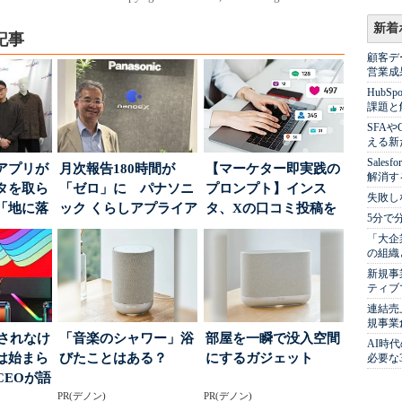
新着
記事
顧客デ
営業成
Hub
課題と
SFA
える新
Sale
アプリが
月次報告180時間が
【マーケター即実践の
解消す
タを取ら
「ゼロ」に パナソニ
プロンプト】インス
失敗し
「地に落
ック くらしアプライア
タ、Xの口コミ投稿を
5分で
度」を
ンス社が挑んだVo...
分析→戦略立案に生か
「大企
す...
の組織
新規事
ティブ
連結売
規事業
」されなけ
「音楽のシャワー」浴
部屋を一瞬で没入空間
AI時
は始まら
びたことはある？
にするガジェット
必要な
CEOが語
...
PR(デノン)
PR(デノン)