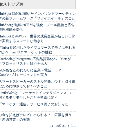
セストップ10
HubSpot CMOに聞いたインバウンドマーケティン
グの新フレームワーク「フライホイール」のこと
HubSpotが無料のCRMを強化、メール配信と広告
管理機能を提供
HubSpotとWeWork 世界の成長企業が新しい日常
で実践するスマートな働き方
VTuberを起用したライブコマースでモノは売れる
のか？ au PAY マーケットの挑戦
FacebookとInstagramの広告品質強化へ Metaが
「ブロックリスト」対応を拡大
AIがあなたの代わりに企業へ電話……？
Google・AIエージェントの実力
スマートスピーカーのスキル開発、今すぐ取り組
むために押さえておくべきこと
SimilarWebと「マーケットインテリジェンス」に
関するモヤモヤしたことを幹部に聞く
「マーケター通信」サービス終了のお知らせ
お金を払えばテレビに出られる？ 広報を狙う
「悪徳営業」の実態
11～30位はこちら »