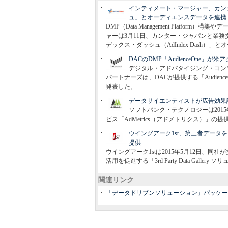
インティメート・マージャー、カン
ュ」とオーディエンスデータを連携
DMP（Data Management Platf
ャーは3月11日、カンター・ジャパンと業
デックス・ダッシュ（AdIndex Dash）
DACのDMP「AudienceOne」が米
デジタル・アドバタイジング・コン
パートナーズは、DACが提供する「Audience
発表した。
データサイエンティストが広告効果
ソフトバンク・テクノロジーは201
ビス「AdMetrics（アドメトリクス）」の
ウイングアーク1st、第三者デー
提供
ウイングアーク1stは2015年5月12日、同社が提
活用を促進する「3rd Party Data Galle
関連リンク
「データドリブンソリューション」パッケー