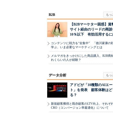
B2B
【B2Bマーケター困惑】資
サイト経由のリードの商談
10％以下 有効活用するに
コンテンツに戦力を“全集中” 「徳川家康の
学ぶ、いま必要なマーケティングとは
メルマガをきっかけにした商品購入、B2B商
れくらいの人が経験？
データ分析
アドビが「10種類のAIエ
ト」を発表 顧客体験はど
る？
新規顧客獲得と既存顧客のLTV向上、それぞ
CRO（コンバージョン率最適化）について