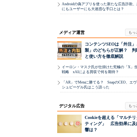
Androidの偽アプリを使った新たな広告詐欺
にもユーザーにも大迷惑な手口とは？
メディア運営
コンテンツSEOは「外注」
製」のどちらが正解？ 判
と使い方を徹底解説
イーロン・マスク氏が仕掛けた究極の「X」
戦略 xAIによる買収で何を期待？
「AR」でMetaに勝てる？ SnapのCEO、エ
シュピーゲル氏はこう語った
デジタル広告
Cookieを超える「マルチ
ティング」 広告効果に及
響は？