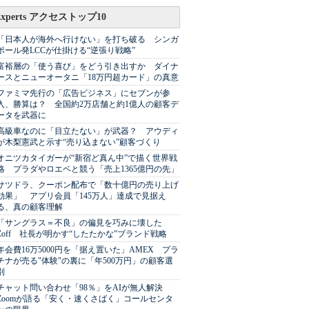
Experts アクセストップ10
「日本人が海外へ行けない」を打ち破る シンガ
ポール発LCCが仕掛ける“逆張り戦略”
富裕層の「使う喜び」をどう引き出すか ダイナ
ースとニューオータニ「18万円超カード」の真意
ファミマ先行の「広告ビジネス」にセブンが参
入、勝算は？ 全国約2万店舗と約1億人の顧客デ
ータを武器に
高級車なのに「目立たない」が武器？ アウディ
が木梨憲武と示す“売り込まない”顧客づくり
オニツカタイガーが“新宿ど真ん中”で描く世界戦
略 プラダやロエベと競う「売上1365億円の先」
サツドラ、クーポン配布で「数十億円の売り上げ
効果」 アプリ会員「145万人」達成で見据え
る、真の顧客理解
「サングラス＝不良」の偏見を巧みに壊した
Zoff 社長が明かす“したたかな”ブランド戦略
年会費16万5000円を「据え置いた」AMEX プラ
チナが売る"体験"の裏に「年500万円」の顧客選
別
チャット問い合わせ「98％」をAIが無人解決
Zoomが語る「安く・速くさばく」コールセンタ