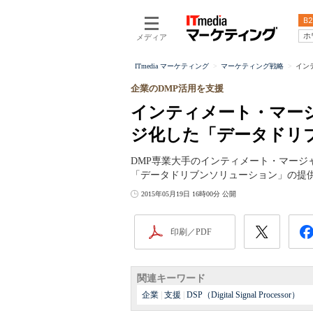
B2
ホ
メディア
ITmedia マーケティング
マーケティング戦略
イン
企業のDMP活用を支援
インティメート・マージ
ジ化した「データドリ
DMP専業大手のインティメート・マージャ
「データドリブンソリューション」の提
2015年05月19日 16時00分 公開
印刷／PDF
関連キーワード
企業
|
支援
|
DSP（Digital Signal Processor）