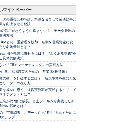
ホワイトペーパー
ータの重複は40％超、精緻な名寄せで業務効率と
果を向上させる秘訣
Spotの活用が思うように進まない？ データ管理の
解決方法
やCRMとの二重管理を脱却、名刺を営業資産に変
たな名刺管理とは？
sforce活用を軌道に乗せるには？ “よくある課題”を
る具体的解決策
ない「CRMマーケティング」の実践方法
分かる、B2B営業のための「営業DX推進術」
業の壁」を打破するには？ 新規事業を生むため
とリーダーの在り方
業を成功に導く、経営実務家が実践するクリエイ
マネジメントとは？
上高が約2倍に成長、富士フイルムが実践した新
創出の戦略とは？
代の「市場調査」、データから“答え”を出すために
3ステップ