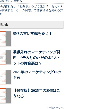
63％増」の事例も
AIが作れない「面白さ」をどう設計？ セガXD
が実践する「ゲーム発想」で体験価値を高める方
法
Book
SNSの古い常識を疑え！
常識外れのマーケティング発
想 “缶入りのただの水”大ヒ
ットの舞台裏は？
2025年のマーケティング10の
予言
【保存版】2025年のSNSはこ
うなる
»
一覧ページへ