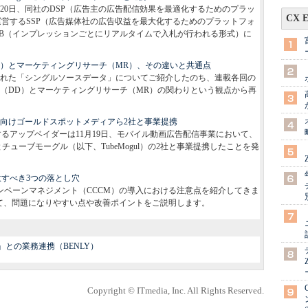
20日、同社のDSP（広告主の広告配信効果を最適化するためのプラッ
CX 
ドが運営するSSP（広告媒体社の広告収益を最大化するためのプラットフォ
携し、RTB（インプレッションごとにリアルタイムで入札が行われる形式）に
D）とマーケティングリサーチ（MR）、その違いと共通点
れた「シングルソースデータ」についてご紹介したのち、連載各回の
（DD）とマーケティングリサーチ（MR）の関わりという観点から再
向けゴールドスポットメディアら2社と事業提携
営するアップベイダーは11月19日、モバイル動画広告配信事業において、
ューブモーグル（以下、TubeMogul）の2社と事業提携したことを発
意すべき3つの落とし穴
ンペーンマネジメント（CCCM）の導入における注意点を紹介してきま
いて、問題になりやすい点や改善ポイントをご説明します。
o」との業務連携（BENLY）
Copyright © ITmedia, Inc. All Rights Reserved.