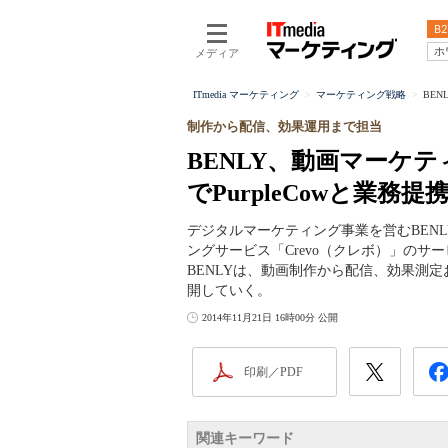
B2
ホ
メディア
ITmedia マーケティング
マーケティング戦略
BEN
制作から配信、効果運用まで担当
BENLY、動画マーケ
でPurpleCowと業務提
デジタルマーケティング事業を営むBENLY
ングサービス「Crevo（クレボ）」の
BENLYは、動画制作から配信、効果測
開していく。
2014年11月21日 16時00分 公開
印刷／PDF
関連キーワード