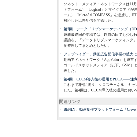
ソネット・メディア・ネットワークスは11月
トフォーム）「Logicad」とマイクロア
ーム）「MicroAd COMPASS」を連
対応した広告配信を開始した。
第5回 データドリブンマーケティング（D
連載最終回の本稿では、以前の回でも少し触
議論を、「データドリブンマーケティング」
度整理してまとめとしたい。
アップベイダー、動画広告配信事業の拡大に
動画アドネットワーク「AppVador」を運
ゴールドスポットメディア（以下、GSM）とチ
表した。
第4回 CCCM導入後の運用とPDCA――注
これまで3回に渡り、クロスチャネル・キャ
した。第4回は、CCCM導入後の運用にお
関連リンク
BENLY、動画制作プラットフォーム「Crev