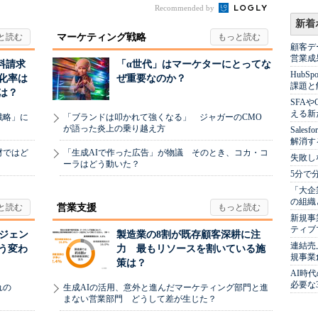
Recommended by
新着
マーケティング戦略
顧客デ
営業成
料請求
「α世代」はマーケターにとってな
Hub
化率は
ぜ重要なのか？
課題と
は？
SFA
える新
戦略」に
「ブランドは叩かれて強くなる」 ジャガーのCMO
が語った炎上の乗り越え方
Sale
解消す
材ではど
「生成AIで作った広告」が物議 そのとき、コカ・コ
失敗し
ーラはどう動いた？
5分で
「大企
の組織
営業支援
新規事
ティブ
ージェン
製造業の8割が既存顧客深耕に注
連結売
う変わ
力 最もリソースを割いている施
規事業
策は？
AI時
必要な
れの
生成AIの活用、意外と進んだマーケティング部門と進
まない営業部門 どうして差が生じた？