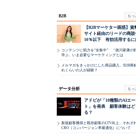
B2B
【B2Bマーケター困惑】資
サイト経由のリードの商談
10％以下 有効活用するに
コンテンツに戦力を“全集中” 「徳川家康の
学ぶ、いま必要なマーケティングとは
メルマガをきっかけにした商品購入、B2B商
れくらいの人が経験？
データ分析
アドビが「10種類のAIエ
ト」を発表 顧客体験はど
る？
新規顧客獲得と既存顧客のLTV向上、それぞ
CRO（コンバージョン率最適化）について