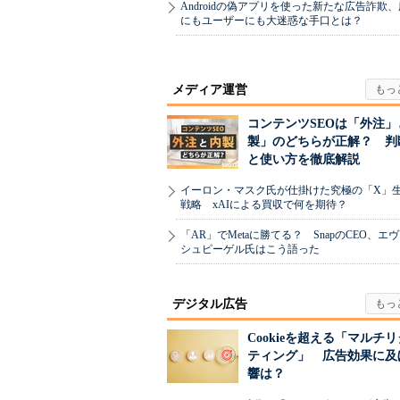
Androidの偽アプリを使った新たな広告詐欺
にもユーザーにも大迷惑な手口とは？
メディア運営
コンテンツSEOは「外注」
製」のどちらが正解？ 判
と使い方を徹底解説
イーロン・マスク氏が仕掛けた究極の「X」
戦略 xAIによる買収で何を期待？
「AR」でMetaに勝てる？ SnapのCEO、エ
シュピーゲル氏はこう語った
デジタル広告
Cookieを超える「マルチ
ティング」 広告効果に及
響は？