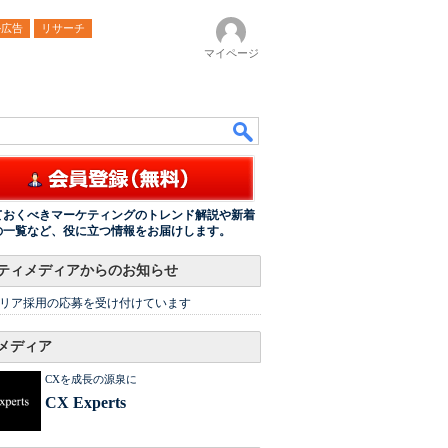
ル広告
リサーチ
マイページ
ておくべきマーケティングのトレンド解説や新着
の一覧など、役に立つ情報をお届けします。
ティメディアからのお知らせ
リア採用の応募を受け付けています
メディア
CXを成長の源泉に
CX Experts