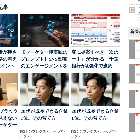
記事
新着e
者が押さ
【マーケター即実践の
客に提案すべき「次の
字の考え
プロンプト】SNS投稿
一手」が分かる 千葉
ポイント
のエンゲージメントを
銀行がA強化で進め
高めるAI活用、ポ...
る“One to On...
はブラック
20代が成長できる企業
20代が成長できる企業
見えない
1位。その育て方
1位。その育て方
ーケター
..
PR(シンプレクス・ホールディ
PR(シンプレクス・ホールディ
ングス)
ングス)