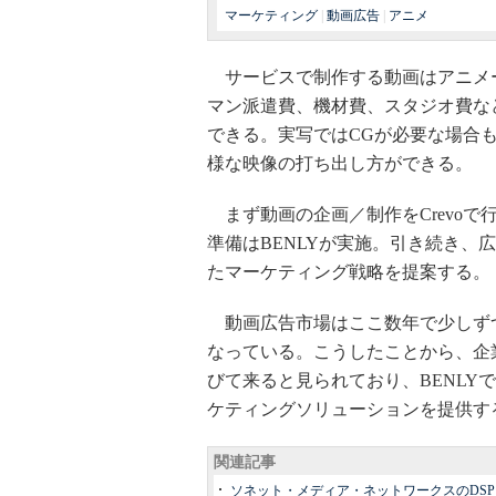
マーケティング
|
動画広告
|
アニメ
サービスで制作する動画はアニメ
マン派遣費、機材費、スタジオ費な
できる。実写ではCGが必要な場合
様な映像の打ち出し方ができる。
まず動画の企画／制作をCrevo
準備はBENLYが実施。引き続き
たマーケティング戦略を提案する。
動画広告市場はここ数年で少しず
なっている。こうしたことから、企
びて来ると見られており、BENL
ケティングソリューションを提供す
関連記事
ソネット・メディア・ネットワークスのDSP「L