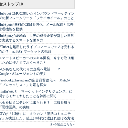
セストップ10
HubSpot CMOに聞いたインバウンドマーケティン
グの新フレームワーク「フライホイール」のこと
HubSpotが無料のCRMを強化、メール配信と広告
管理機能を提供
HubSpotとWeWork 世界の成長企業が新しい日常
で実践するスマートな働き方
VTuberを起用したライブコマースでモノは売れる
のか？ au PAY マーケットの挑戦
スマートスピーカーのスキル開発、今すぐ取り組
むために押さえておくべきこと
AIがあなたの代わりに企業へ電話……？
Google・AIエージェントの実力
FacebookとInstagramの広告品質強化へ Metaが
「ブロックリスト」対応を拡大
SimilarWebと「マーケットインテリジェンス」に
関するモヤモヤしたことを幹部に聞く
お金を払えばテレビに出られる？ 広報を狙う
「悪徳営業」の実態
LTVが「1.5倍」に ミツカン「腸活コミュニテ
ィ」が実証した、値上げ時代に選ばれ続ける方法
11～30位はこちら »