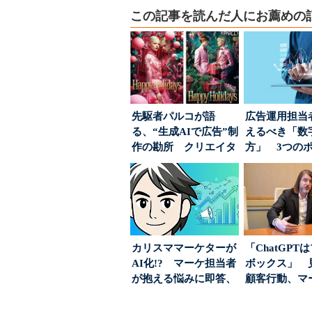
この記事を読んだ人にお薦めの
先駆者パルコが語
広告運用担当
る、“生成AIで広告”制
えるべき「数
作の勘所 クリエイタ
方」 3つの
ーに残る「重要な役
とは
割...
カリスママーケターが
「ChatGPT
AI化!? マーケ担当者
ボックス」 
が抱える悩みに即答、
顧客行動、マ
実力は？
に残された打ち.