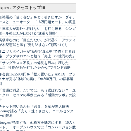
Experts アクセストップ10
富裕層の「使う喜び」をどう引き出すか ダイナ
ースとニューオータニ「18万円超カード」の真意
「日本人が海外へ行けない」を打ち破る シンガ
ポール発LCCが仕掛ける“逆張り戦略”
高級車なのに「目立たない」が武器？ アウディ
が木梨憲武と示す“売り込まない”顧客づくり
オニツカタイガーが“新宿ど真ん中”で描く世界戦
略 プラダやロエベと競う「売上1365億円の先」
「サングラス＝不良」の偏見を巧みに壊した
Zoff 社長が明かす“したたかな”ブランド戦略
年会費16万5000円を「据え置いた」AMEX プラ
チナが売る"体験"の裏に「年500万円」の顧客選
別
「普通に満足」だけでは、もう選ばれない？ ユ
ニクロ、セコマの事例にみる「感動のツボ」の設
計
チャット問い合わせ「98％」をAIが無人解決
Zoomが語る「安く・速くさばく」コールセンタ
ーの限界
Googleが指南する、AI検索を味方にする「10のヒ
ント」 オープンハウスでは「コンバージョン数