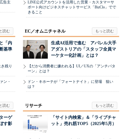
、広告主
LINE公式アカウントを活用した営業・カスタマーサ
ポート向けビジネスチャットサービス「BizClo」でで
きること
EC／オムニチャネル
と「内
生成AI活用で進む アパレル大手
断基準
アダストリアの「スタッフ全員マ
ーケター化計画」とは？
生き残り
【だから消費者に嫌われる】UI／UXの「アンチパタ
ーン」とは？
ヴァン・
ドン・キホーテが「フォートナイト」に登場 狙い
は？
リサーチ
リターゲ
「サイト内検索」＆「ライブチャ
ぼす影
ット」売れ筋TOP5（2025年5月）