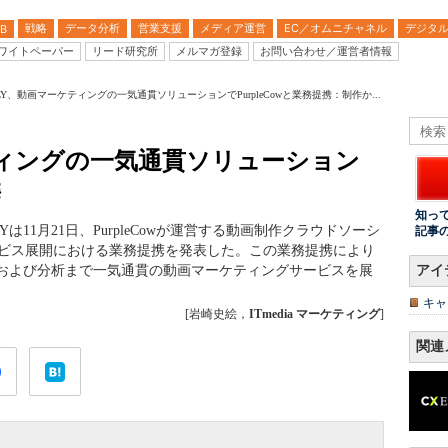
戦略
データ分析
営業支援
メディア運営
EC／オムニチャネル
デジタ
B
ワイトペーパー
リード研究所
メルマガ登録
お問い合わせ／運営者情報
LY、動画マーケティングの一気通貫ソリューションでPurpleCowと業務提携：制作か...
ティングの一気通貫ソリューション
携
知っ
は11月21日、PurpleCowが運営する動画制作クラウドソーシ
記事
サービス展開における業務提携を発表した。この業務提携により
定および分析まで一気通貫の動画マーケティングサービスを展
アイ
キャ
[岩崎史絵，
ITmedia マーケティング
]
関連