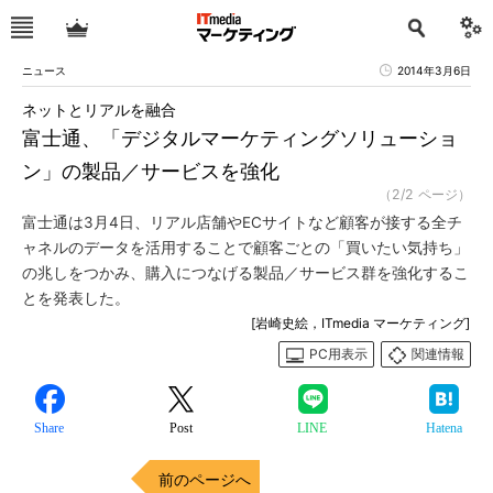
ニュース
2014年3月6日
ネットとリアルを融合
富士通、「デジタルマーケティングソリューショ
ン」の製品／サービスを強化
（2/2 ページ）
富士通は3月4日、リアル店舗やECサイトなど顧客が接する全チ
ャネルのデータを活用することで顧客ごとの「買いたい気持ち」
の兆しをつかみ、購入につなげる製品／サービス群を強化するこ
とを発表した。
[岩崎史絵，ITmedia マーケティング]
PC用表示
関連情報
Share
Post
LINE
Hatena
前のページへ