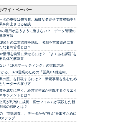
ホワイトペーパー
ータの重複は40％超、精緻な名寄せで業務効率と
果を向上させる秘訣
Spotの活用が思うように進まない？ データ管理の
解決方法
やCRMとの二重管理を脱却、名刺を営業資産に変
たな名刺管理とは？
sforce活用を軌道に乗せるには？ “よくある課題”を
る具体的解決策
ない「CRMマーケティング」の実践方法
分かる、B2B営業のための「営業DX推進術」
業の壁」を打破するには？ 新規事業を生むため
とリーダーの在り方
業を成功に導く、経営実務家が実践するクリエイ
マネジメントとは？
上高が約2倍に成長、富士フイルムが実践した新
創出の戦略とは？
代の「市場調査」、データから“答え”を出すために
3ステップ