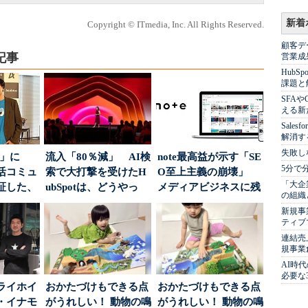
新着
Copyright © ITmedia, Inc. All Rights Reserved.
顧客デ
記事
営業成
Hub
課題と
SFA
える新
Sale
解消す
失敗し
5倍」に
流入「80％減」 AI検
note最高益が示す「SE
5分で
活コミュ
索で大打撃を受けたH
O至上主義の崩壊」
「大企
証した、
ubSpotは、どうやっ
メディアビジネスに残
の組織
...
て“未来の顧...
された“勝ち筋...
新規事
ティブ
連結売
規事業
AI時
必要な
ライホイ
おかたづけもできる点
おかたづけもできる点
・イナモ
がうれしい！ 動物の鳴
がうれしい！ 動物の鳴