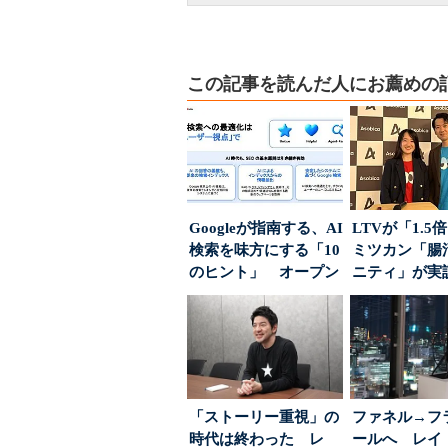
この記事を読んだ人にお薦めの
Googleが指南する、AI
LTVが「1.
検索を味方にする「10
ミツカン「腸
のヒント」 オープン
ニティ」が実
ハウスでは...
値上げ時代に選ば
「ストーリー重視」の
ファネル→フ
時代は終わった レ
ールへ レイ