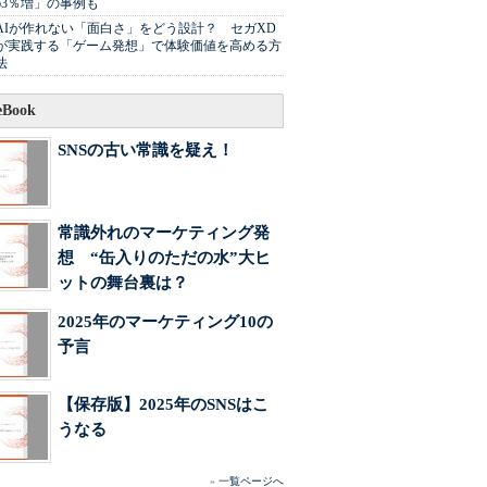
63％増」の事例も
AIが作れない「面白さ」をどう設計？ セガXD
が実践する「ゲーム発想」で体験価値を高める方
法
Book
SNSの古い常識を疑え！
常識外れのマーケティング発
想 “缶入りのただの水”大ヒ
ットの舞台裏は？
2025年のマーケティング10の
予言
【保存版】2025年のSNSはこ
うなる
»
一覧ページへ