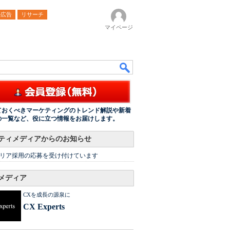
ル広告
リサーチ
マイページ
ておくべきマーケティングのトレンド解説や新着
の一覧など、役に立つ情報をお届けします。
ティメディアからのお知らせ
リア採用の応募を受け付けています
メディア
CXを成長の源泉に
CX Experts