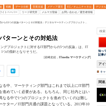
戦略
データ分析
営業支援
メディア運営
EC／オムニチャネル
デジタ
B
ワイトペーパー
リード研究所
メルマガ登録
お問い合わせ／運営者情報
部門からの5つの反論パターンとその対処法：デジタルマーケティングプロジェクト...
論パターンとその対処法
ケティングプロジェクトに対するIT部門からの5つの反論」は、IT
知っ
、1つの指針となりそうだ。
記事
[岩崎史絵，
ITmedia マーケティング
]
アイ
キャ
関連
る中、マーケティング部門はこれまで以上にIT部門
を進めていく必要がある。もちろん、同じ社内とはい
異なる中で1つのプロジェクトを進めていくのは難し
ケター／IT部門共通の課題となっている。2013年10