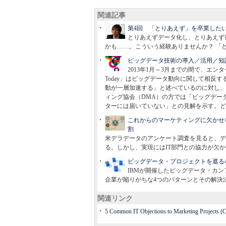
関連記事
第4回 「とりあえず」を卒業した
とりあえずデータ化し、とりあえず
かも……。こういう経験ありませんか？ 「
ビッグデータ技術の導入／活用／知
2013年1月～3月までの間で、エンター
Today」はビッグデータ動向に関して相反
動が一層加速する」と述べているのに対し、マ
ィング協会（DMA）の方では「ビッグデー
ターには届いていない」との見解を示す。ど
これからのマーケティングに欠かせな
割
米デラデータのアンケート調査を見ると、デ
る。しかし、実現にはIT部門との協力が欠
ビッグデータ・プロジェクトを遮る
IBMが開催したビッグデータ・カ
企業が陥りがちな4つのパターンとその解決
関連リンク
5 Common IT Objections to Marketing Projects (C