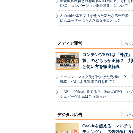
新規顧客獲得と既存顧客のLTV向上、それぞ
CRO（コンバージョン率最適化）について
Androidの偽アプリを使った新たな広告詐欺
にもユーザーにも大迷惑な手口とは？
メディア運営
コンテンツSEOは「外注」
製」のどちらが正解？ 判
と使い方を徹底解説
イーロン・マスク氏が仕掛けた究極の「X」
戦略 xAIによる買収で何を期待？
「AR」でMetaに勝てる？ SnapのCEO、エ
シュピーゲル氏はこう語った
デジタル広告
Cookieを超える「マルチ
ティング」 広告効果に及