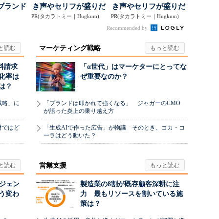
ブランド
き声やセリフが盛りだ
き声やセリフが盛りだ
得るた
PR(タカラトミー｜Hugkum)
くさんの「アニア ...
PR(タカラトミー｜Hugkum)
くさんの「アニア ...
Recommended by
マーケティング戦略
料請求
「α世代」はマーケターにとってな
化率は
ぜ重要なのか？
は？
戦略」に
「ブランドは叩かれて強くなる」 ジャガーのCMO
が語った炎上の乗り越え方
材ではど
「生成AIで作った広告」が物議 そのとき、コカ・コ
ーラはどう動いた？
営業支援
ージェン
製造業の8割が既存顧客深耕に注
う変わ
力 最もリソースを割いている施
策は？