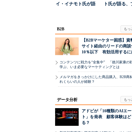
イ・イナモト氏が語
ト氏が語る、
る、信頼を軸にしたブ
が「信頼」を
ラン...
め...
B2B
【B2Bマーケター困惑】資
サイト経由のリードの商談
10％以下 有効活用するに
コンテンツに戦力を“全集中” 「徳川家康の
学ぶ、いま必要なマーケティングとは
メルマガをきっかけにした商品購入、B2B商
れくらいの人が経験？
データ分析
アドビが「10種類のAIエ
ト」を発表 顧客体験はど
る？