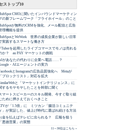
セストップ10
HubSpot CMOに聞いたインバウンドマーケティン
グの新フレームワーク「フライホイール」のこと
HubSpotが無料のCRMを強化、メール配信と広告
管理機能を提供
HubSpotとWeWork 世界の成長企業が新しい日常
で実践するスマートな働き方
VTuberを起用したライブコマースでモノは売れる
のか？ au PAY マーケットの挑戦
AIがあなたの代わりに企業へ電話……？
Google・AIエージェントの実力
FacebookとInstagramの広告品質強化へ Metaが
「ブロックリスト」対応を拡大
SimilarWebと「マーケットインテリジェンス」に
関するモヤモヤしたことを幹部に聞く
スマートスピーカーのスキル開発、今すぐ取り組
むために押さえておくべきこと
LTVが「1.5倍」に ミツカン「腸活コミュニテ
ィ」が実証した、値上げ時代に選ばれ続ける方法
お金を払えばテレビに出られる？ 広報を狙う
「悪徳営業」の実態
11～30位はこちら »