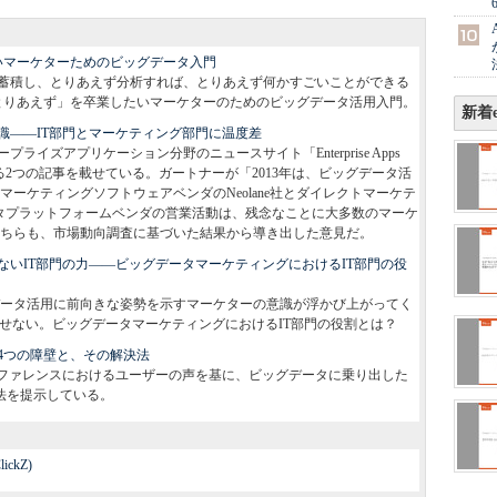
いマーケターためのビッグデータ入門
蓄積し、とりあえず分析すれば、とりあえず何かすごいことができる
とりあえず」を卒業したいマーケターのためのビッグデータ活用入門。
新着e
識――IT部門とマーケティング部門に温度差
プライズアプリケーション分野のニュースサイト「Enterprise Apps
する2つの記事を載せている。ガートナーが「2013年は、ビッグデータ活
ーケティングソフトウェアベンダのNeolane社とダイレクトマーケテ
タプラットフォームベンダの営業活動は、残念なことに大多数のマーケ
ちらも、市場動向調査に基づいた結果から導き出した意見だ。
いIT部門の力――ビッグデータマーケティングにおけるIT部門の役
ータ活用に前向きな姿勢を示すマーケターの意識が浮かび上がってく
かせない。ビッグデータマーケティングにおけるIT部門の役割とは？
4つの障壁と、その解決法
ンファレンスにおけるユーザーの声を基に、ビッグデータに乗り出した
法を提示している。
lickZ)