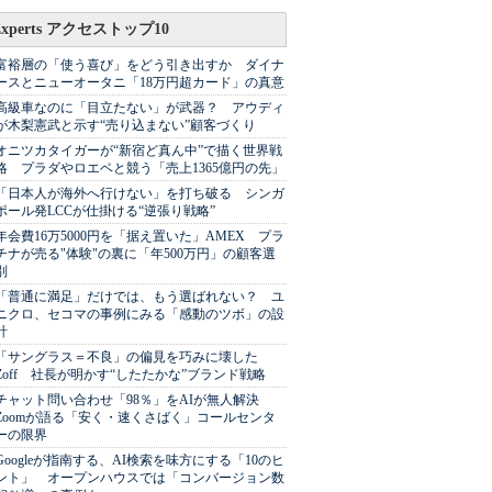
Experts アクセストップ10
富裕層の「使う喜び」をどう引き出すか ダイナ
ースとニューオータニ「18万円超カード」の真意
高級車なのに「目立たない」が武器？ アウディ
が木梨憲武と示す“売り込まない”顧客づくり
オニツカタイガーが“新宿ど真ん中”で描く世界戦
略 プラダやロエベと競う「売上1365億円の先」
「日本人が海外へ行けない」を打ち破る シンガ
ポール発LCCが仕掛ける“逆張り戦略”
年会費16万5000円を「据え置いた」AMEX プラ
チナが売る"体験"の裏に「年500万円」の顧客選
別
「普通に満足」だけでは、もう選ばれない？ ユ
ニクロ、セコマの事例にみる「感動のツボ」の設
計
「サングラス＝不良」の偏見を巧みに壊した
Zoff 社長が明かす“したたかな”ブランド戦略
チャット問い合わせ「98％」をAIが無人解決
Zoomが語る「安く・速くさばく」コールセンタ
ーの限界
Googleが指南する、AI検索を味方にする「10のヒ
ント」 オープンハウスでは「コンバージョン数