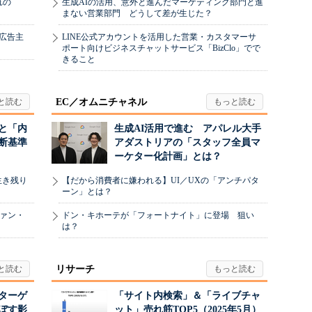
れの
生成AIの活用、意外と進んだマーケティング部門と進
まない営業部門 どうして差が生じた？
、広告主
LINE公式アカウントを活用した営業・カスタマーサ
ポート向けビジネスチャットサービス「BizClo」でで
きること
EC／オムニチャネル
と「内
生成AI活用で進む アパレル大手
断基準
アダストリアの「スタッフ全員マ
ーケター化計画」とは？
生き残り
【だから消費者に嫌われる】UI／UXの「アンチパタ
ーン」とは？
ヴァン・
ドン・キホーテが「フォートナイト」に登場 狙い
は？
リサーチ
リターゲ
「サイト内検索」＆「ライブチャ
ぼす影
ット」売れ筋TOP5（2025年5月）