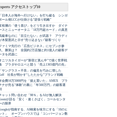
Experts アクセストップ10
「日本人が海外へ行けない」を打ち破る シンガ
ポール発LCCが仕掛ける“逆張り戦略”
富裕層の「使う喜び」をどう引き出すか ダイナ
ースとニューオータニ「18万円超カード」の真意
高級車なのに「目立たない」が武器？ アウディ
が木梨憲武と示す“売り込まない”顧客づくり
ファミマ先行の「広告ビジネス」にセブンが参
入、勝算は？ 全国約2万店舗と約1億人の顧客デ
ータを武器に
オニツカタイガーが“新宿ど真ん中”で描く世界戦
略 プラダやロエベと競う「売上1365億円の先」
「サングラス＝不良」の偏見を巧みに壊した
Zoff 社長が明かす“したたかな”ブランド戦略
年会費16万5000円を「据え置いた」AMEX プラ
チナが売る"体験"の裏に「年500万円」の顧客選
別
チャット問い合わせ「98％」をAIが無人解決
Zoomが語る「安く・速くさばく」コールセンタ
ーの限界
Googleが指南する、AI検索を味方にする「10のヒ
ント」 オープンハウスでは「コンバージョン数