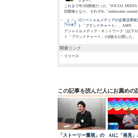
サダー」
これまで年1回開催だった「SOCIAL MED
回開催となり、それぞれ「ambassador summit
12ソーシャルメディアの企業活用
ト「ブランドチャート」、AMN
アジャイルメディア・ネットワーク（以下A
ト「ブランドチャート」のβ版を公開した。
関連リンク
リリース
この記事を読んだ人にお薦めの
「ストーリー重視」の
AIに「発見