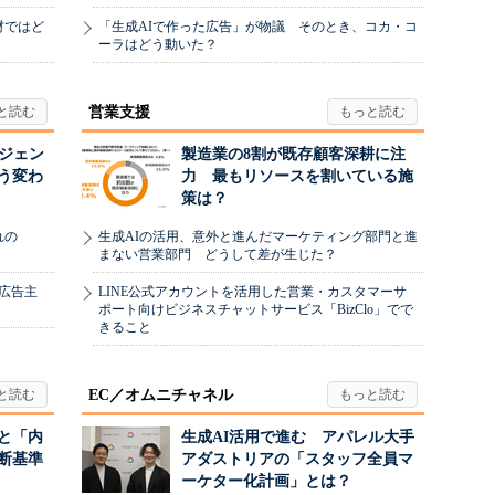
材ではど
「生成AIで作った広告」が物議 そのとき、コカ・コ
ーラはどう動いた？
営業支援
ージェン
製造業の8割が既存顧客深耕に注
う変わ
力 最もリソースを割いている施
策は？
れの
生成AIの活用、意外と進んだマーケティング部門と進
まない営業部門 どうして差が生じた？
、広告主
LINE公式アカウントを活用した営業・カスタマーサ
ポート向けビジネスチャットサービス「BizClo」でで
きること
EC／オムニチャネル
と「内
生成AI活用で進む アパレル大手
断基準
アダストリアの「スタッフ全員マ
ーケター化計画」とは？