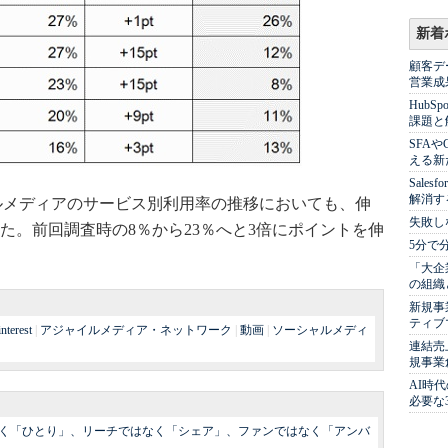
新着
顧客デ
営業成
Hub
課題と
SFA
える新
Sale
解消す
ルメディアのサービス別利用率の推移においても、伸
失敗し
った。前回調査時の8％から23％へと3倍にポイントを伸
5分で
「大企
の組織
新規事
ティブ
interest
|
アジャイルメディア・ネットワーク
|
動画
|
ソーシャルメディ
連結売
規事業
AI時
必要な
13：マスではなく「ひとり」、リーチではなく「シェア」、ファンではなく「アンバ