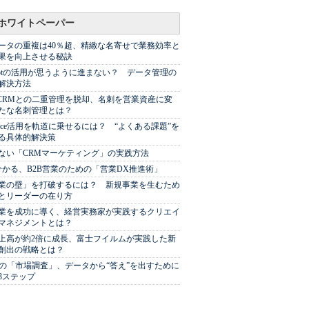
ホワイトペーパー
ータの重複は40％超、精緻な名寄せで業務効率と
果を向上させる秘訣
Spotの活用が思うように進まない？ データ管理の
解決方法
やCRMとの二重管理を脱却、名刺を営業資産に変
たな名刺管理とは？
sforce活用を軌道に乗せるには？ “よくある課題”を
る具体的解決策
ない「CRMマーケティング」の実践方法
分かる、B2B営業のための「営業DX推進術」
業の壁」を打破するには？ 新規事業を生むため
とリーダーの在り方
業を成功に導く、経営実務家が実践するクリエイ
マネジメントとは？
上高が約2倍に成長、富士フイルムが実践した新
創出の戦略とは？
代の「市場調査」、データから“答え”を出すために
3ステップ