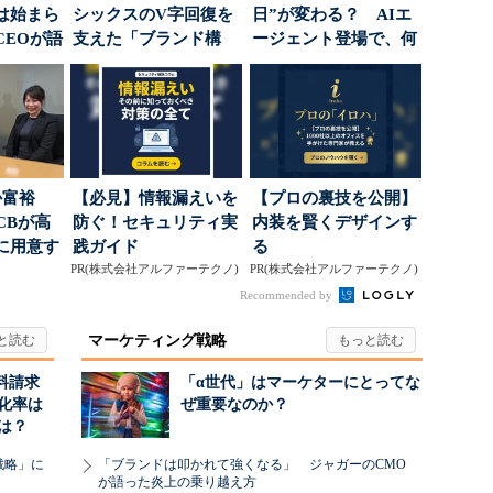
は始まら
シックスのV字回復を
日”が変わる？ AIエ
CEOが語
支えた「ブランド構
ージェント登場で、何
...
築」の考え方
が起きるか
か富裕
【必見】情報漏えいを
【プロの裏技を公開】
CBが高
防ぐ！セキュリティ実
内装を賢くデザインす
に用意す
践ガイド
る
」
PR(株式会社アルファーテクノ)
PR(株式会社アルファーテクノ)
Recommended by
マーケティング戦略
料請求
「α世代」はマーケターにとってな
化率は
ぜ重要なのか？
は？
戦略」に
「ブランドは叩かれて強くなる」 ジャガーのCMO
が語った炎上の乗り越え方