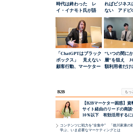
時代は終わった レ
ればビジネス
イ・イナモト氏が語
ない アドビ
る、信頼を軸にしたブ
った、AIエージ
ラン...
「ChatGPTはブラック
“いつの間に
ボックス」 見えない
層”を狙え J
顧客行動、マーケター
額利用者だけ
に残された打ち...
る「特別体験
B2B
【B2Bマーケター困惑】資
サイト経由のリードの商談
10％以下 有効活用するに
コンテンツに戦力を“全集中” 「徳川家康の
学ぶ、いま必要なマーケティングとは