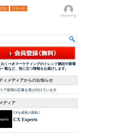
ル広告
リサーチ
マイページ
ておくべきマーケティングのトレンド解説や新着
の一覧など、役に立つ情報をお届けします。
ティメディアからのお知らせ
リア採用の応募を受け付けています
メディア
CXを成長の源泉に
CX Experts