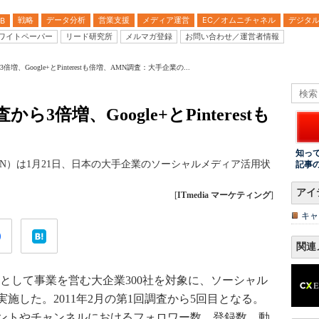
戦略
データ分析
営業支援
メディア運営
EC／オムニチャネル
デジタ
B
ワイトペーパー
リード研究所
メルマガ登録
お問い合わせ／運営者情報
増、Google+とPinterestも倍増、AMN調査：大手企業の...
3倍増、Google+とPinterestも
知っ
N）は1月21日、日本の大手企業のソーシャルメディア活用状
記事
アイ
[
ITmedia マーケティング
]
キャ
関連
として事業を営む大企業300社を対象に、ソーシャル
施した。2011年2月の第1回調査から5回目となる。
ントやチャンネルにおけるフォロワー数、登録数、動