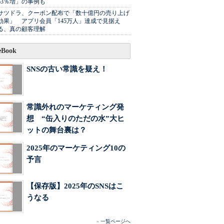
63％増」の事例も
サツドラ、クーポン配布で「数十億円の売り上げ
効果」 アプリ会員「145万人」達成で見据え
る、真の顧客理解
Book
SNSの古い常識を疑え！
常識外れのマーケティング発
想 “缶入りのただの水”大ヒ
ットの舞台裏は？
2025年のマーケティング10の
予言
【保存版】2025年のSNSはこ
うなる
»
一覧ページへ