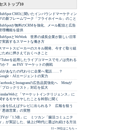
セストップ10
HubSpot CMOに聞いたインバウンドマーケティン
グの新フレームワーク「フライホイール」のこと
HubSpotが無料のCRMを強化、メール配信と広告
管理機能を提供
HubSpotとWeWork 世界の成長企業が新しい日常
で実践するスマートな働き方
スマートスピーカーのスキル開発、今すぐ取り組
むために押さえておくべきこと
VTuberを起用したライブコマースでモノは売れる
のか？ au PAY マーケットの挑戦
AIがあなたの代わりに企業へ電話……？
Google・AIエージェントの実力
FacebookとInstagramの広告品質強化へ Metaが
「ブロックリスト」対応を拡大
SimilarWebと「マーケットインテリジェンス」に
関するモヤモヤしたことを幹部に聞く
お金を払えばテレビに出られる？ 広報を狙う
「悪徳営業」の実態
LTVが「1.5倍」に ミツカン「腸活コミュニテ
ィ」が実証した、値上げ時代に選ばれ続ける方法
11～30位はこちら »