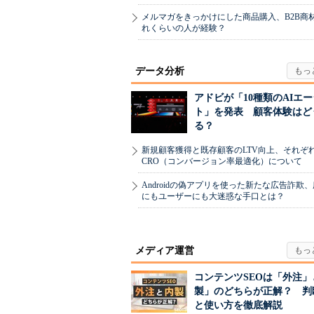
メルマガをきっかけにした商品購入、B2B商
れくらいの人が経験？
データ分析
アドビが「10種類のAIエ
ト」を発表 顧客体験はど
る？
新規顧客獲得と既存顧客のLTV向上、それぞ
CRO（コンバージョン率最適化）について
Androidの偽アプリを使った新たな広告詐欺
にもユーザーにも大迷惑な手口とは？
メディア運営
コンテンツSEOは「外注」
製」のどちらが正解？ 判
と使い方を徹底解説