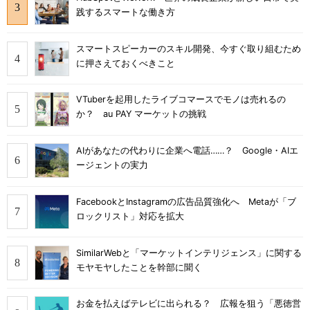
践するスマートな働き方
スマートスピーカーのスキル開発、今すぐ取り組むため
に押さえておくべきこと
VTuberを起用したライブコマースでモノは売れるの
か？ au PAY マーケットの挑戦
AIがあなたの代わりに企業へ電話……？ Google・AIエ
ージェントの実力
FacebookとInstagramの広告品質強化へ Metaが「ブ
ロックリスト」対応を拡大
SimilarWebと「マーケットインテリジェンス」に関する
モヤモヤしたことを幹部に聞く
お金を払えばテレビに出られる？ 広報を狙う「悪徳営