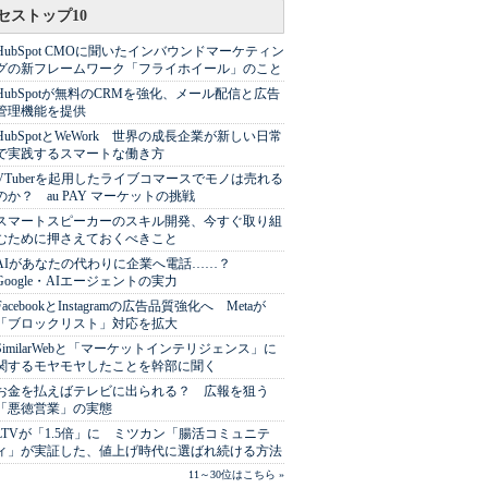
セストップ10
HubSpot CMOに聞いたインバウンドマーケティン
グの新フレームワーク「フライホイール」のこと
HubSpotが無料のCRMを強化、メール配信と広告
管理機能を提供
HubSpotとWeWork 世界の成長企業が新しい日常
で実践するスマートな働き方
VTuberを起用したライブコマースでモノは売れる
のか？ au PAY マーケットの挑戦
スマートスピーカーのスキル開発、今すぐ取り組
むために押さえておくべきこと
AIがあなたの代わりに企業へ電話……？
Google・AIエージェントの実力
FacebookとInstagramの広告品質強化へ Metaが
「ブロックリスト」対応を拡大
SimilarWebと「マーケットインテリジェンス」に
関するモヤモヤしたことを幹部に聞く
お金を払えばテレビに出られる？ 広報を狙う
「悪徳営業」の実態
LTVが「1.5倍」に ミツカン「腸活コミュニテ
ィ」が実証した、値上げ時代に選ばれ続ける方法
11～30位はこちら »