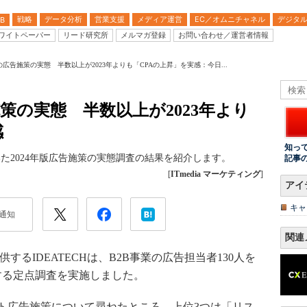
戦略
データ分析
営業支援
メディア運営
EC／オムニチャネル
デジタ
B
ワイトペーパー
リード研究所
メルマガ登録
お問い合わせ／運営者情報
業の広告施策の実態 半数以上が2023年よりも「CPAの上昇」を実感：今日...
告施策の実態 半数以上が2023年より
感
知っ
聞いた2024年版広告施策の実態調査の結果を紹介します。
記事
[
ITmedia マーケティング
]
アイ
キャ
通知
関連
るIDEATECHは、B2B事業の広告担当者130人を
する定点調査を実施しました。
広告施策について尋ねたところ、上位3つは「リス