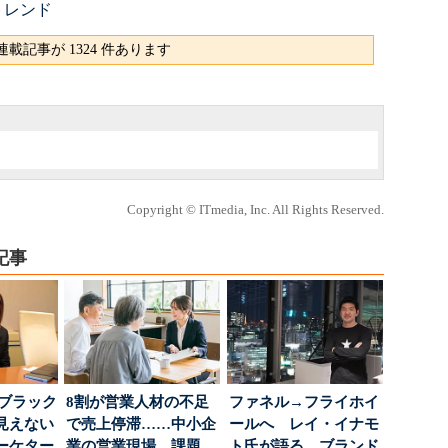
トレンド
載記事が 1324 件あります
Copyright © ITmedia, Inc. All Rights Reserved.
記事
はブラック
8割が営業人材の不足
ファネル→フライホイ
見えない
で売上停滞……中小企
ールへ レイ・イナモ
ーケター
業の営業現場、課題
ト氏が語る、ブランド