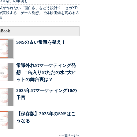
63％増」の事例も
AIが作れない「面白さ」をどう設計？ セガXD
が実践する「ゲーム発想」で体験価値を高める方
法
Book
SNSの古い常識を疑え！
常識外れのマーケティング発
想 “缶入りのただの水”大ヒ
ットの舞台裏は？
2025年のマーケティング10の
予言
【保存版】2025年のSNSはこ
うなる
»
一覧ページへ