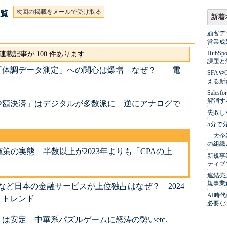
次回の掲載をメールで受け取る
一覧
新着
顧客デ
営業成
Hub
連載記事が 100 件あります
課題と
「体調データ測定」への関心は爆増 なぜ？――電
SFA
える新
Sale
解消す
少額決済」はデジタルが多数派に 逆にアナログで
失敗し
？
5分で
「大企
の組織
告施策の実態 半数以上が2023年よりも「CPAの上
新規事
ティブ
連結売
規事業
ay」など日本の金融サービスが上位独占はなぜ？ 2024
AI時
リトレンド
必要な
は安定 中華系パズルゲームに怒涛の勢いetc.