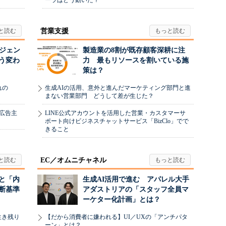
ーラはどう動いた？
営業支援
ージェン
製造業の8割が既存顧客深耕に注
う変わ
力 最もリソースを割いている施
策は？
れの
生成AIの活用、意外と進んだマーケティング部門と進
まない営業部門 どうして差が生じた？
、広告主
LINE公式アカウントを活用した営業・カスタマーサ
ポート向けビジネスチャットサービス「BizClo」でで
きること
EC／オムニチャネル
と「内
生成AI活用で進む アパレル大手
断基準
アダストリアの「スタッフ全員マ
ーケター化計画」とは？
生き残り
【だから消費者に嫌われる】UI／UXの「アンチパタ
ーン」とは？