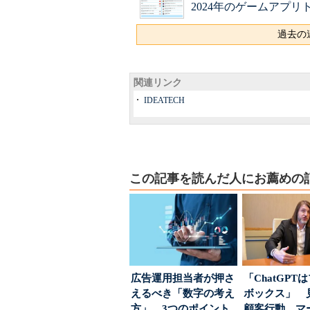
2024年のゲームアプリ
過去の連
関連リンク
IDEATECH
この記事を読んだ人にお薦めの
広告運用担当者が押さ
「ChatGPT
えるべき「数字の考え
ボックス」 
方」 3つのポイント
顧客行動、マ