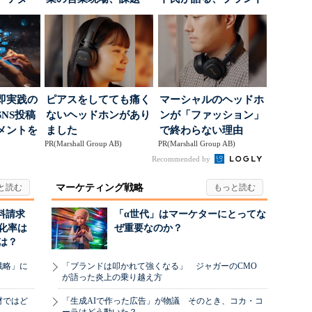
..
は？
が「信頼」を得るた
め...
即実践の
ピアスをしてても痛く
マーシャルのヘッドホ
NS投稿
ないヘッドホンがあり
ンが「ファッション」
メントを
ました
で終わらない理由
PR(Marshall Group AB)
PR(Marshall Group AB)
ポ...
Recommended by
マーケティング戦略
料請求
「α世代」はマーケターにとってな
化率は
ぜ重要なのか？
は？
戦略」に
「ブランドは叩かれて強くなる」 ジャガーのCMO
が語った炎上の乗り越え方
材ではど
「生成AIで作った広告」が物議 そのとき、コカ・コ