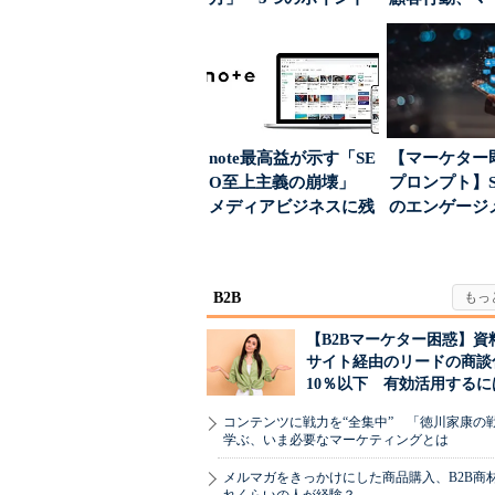
とは
に残された打ち.
note最高益が示す「SE
【マーケター
O至上主義の崩壊」
プロンプト】S
メディアビジネスに残
のエンゲージ
された“勝ち筋...
高めるAI活用、
B2B
【B2Bマーケター困惑】資
サイト経由のリードの商談
10％以下 有効活用するに
コンテンツに戦力を“全集中” 「徳川家康の
学ぶ、いま必要なマーケティングとは
メルマガをきっかけにした商品購入、B2B商