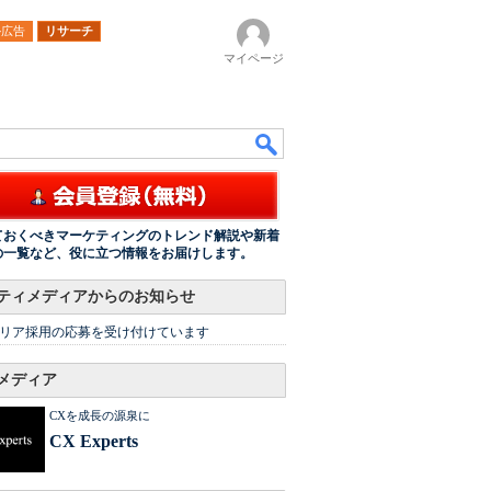
ル広告
リサーチ
マイページ
ておくべきマーケティングのトレンド解説や新着
の一覧など、役に立つ情報をお届けします。
ティメディアからのお知らせ
リア採用の応募を受け付けています
メディア
CXを成長の源泉に
CX Experts