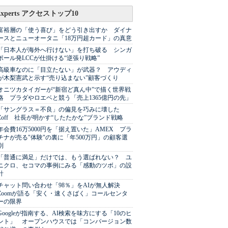
Experts アクセストップ10
富裕層の「使う喜び」をどう引き出すか ダイナ
ースとニューオータニ「18万円超カード」の真意
「日本人が海外へ行けない」を打ち破る シンガ
ポール発LCCが仕掛ける“逆張り戦略”
高級車なのに「目立たない」が武器？ アウディ
が木梨憲武と示す“売り込まない”顧客づくり
オニツカタイガーが“新宿ど真ん中”で描く世界戦
略 プラダやロエベと競う「売上1365億円の先」
「サングラス＝不良」の偏見を巧みに壊した
Zoff 社長が明かす“したたかな”ブランド戦略
年会費16万5000円を「据え置いた」AMEX プラ
チナが売る"体験"の裏に「年500万円」の顧客選
別
「普通に満足」だけでは、もう選ばれない？ ユ
ニクロ、セコマの事例にみる「感動のツボ」の設
計
チャット問い合わせ「98％」をAIが無人解決
Zoomが語る「安く・速くさばく」コールセンタ
ーの限界
Googleが指南する、AI検索を味方にする「10のヒ
ント」 オープンハウスでは「コンバージョン数