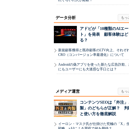
れくらいの人が経験？
データ分析
アドビが「10種類のAIエ
ト」を発表 顧客体験はど
る？
新規顧客獲得と既存顧客のLTV向上、それぞ
CRO（コンバージョン率最適化）について
Androidの偽アプリを使った新たな広告詐欺
にもユーザーにも大迷惑な手口とは？
メディア運営
コンテンツSEOは「外注」
製」のどちらが正解？ 判
と使い方を徹底解説
イーロン・マスク氏が仕掛けた究極の「X」
戦略 xAIによる買収で何を期待？