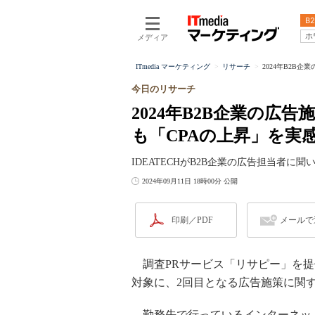
B2
ホ
メディア
ITmedia マーケティング
リサーチ
2024年B2B企
今日のリサーチ
2024年B2B企業の広
も「CPAの上昇」を実
IDEATECHがB2B企業の広告担当者に
2024年09月11日 18時00分 公開
印刷／PDF
メールで
調査PRサービス「リサピー」を提供す
対象に、2回目となる広告施策に関
勤務先で行っているインターネット