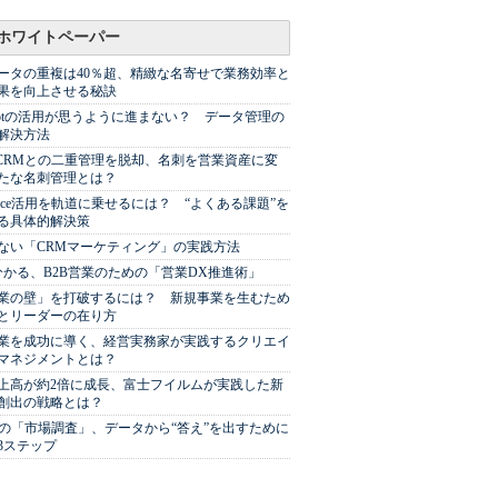
ホワイトペーパー
ータの重複は40％超、精緻な名寄せで業務効率と
果を向上させる秘訣
Spotの活用が思うように進まない？ データ管理の
解決方法
やCRMとの二重管理を脱却、名刺を営業資産に変
たな名刺管理とは？
sforce活用を軌道に乗せるには？ “よくある課題”を
る具体的解決策
ない「CRMマーケティング」の実践方法
分かる、B2B営業のための「営業DX推進術」
業の壁」を打破するには？ 新規事業を生むため
とリーダーの在り方
業を成功に導く、経営実務家が実践するクリエイ
マネジメントとは？
上高が約2倍に成長、富士フイルムが実践した新
創出の戦略とは？
代の「市場調査」、データから“答え”を出すために
3ステップ