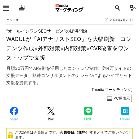
ニュース
2024年7月23日
“オールインワンSEOサービス”の提供開始
WACULが「AIアナリストSEO」を大幅刷新 コン
テンツ作成×外部対策×内部対策×CVR改善をワン
ストップで支援
月額30万円でAI技術を活用したコンテンツ制作、約4万サイトの
支援データ、熟練コンサルタントのナレッジによるハイブリッド
支援を提供する。
[ITmedia マーケティング]
PC用表示
Share
Post
LINE
Hatena
この記事は会員限定です。
会員登録（無料）
すると全てご覧いただけ
ます。