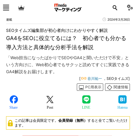
連載
2024年3月26日
SEOタイムズ編集部が初心者向けにわかりやすく解説
GA4をSEOに役立てるには？ 初心者でも分かる
導入方法と具体的な分析手法を解説
「Web担当になったばかりでSEOやGA4と聞いただけで不安」と
いう方向けに、Web初心者でもサクッと読めてすぐに実践できる
GA4解説をお届けします。
[
谷川祐一
，SEOタイムズ]
PC用表示
関連情報
Share
Post
LINE
Hatena
この記事は会員限定です。
会員登録（無料）
すると全てご覧いただけ
ます。