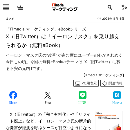
まとめ
2023年11月16日
「ITmedia マーケティング」eBookシリーズ
X（旧Twitter）は「イーロンリスク」を乗り越え
られるか（無料eBook）
イーロン・マスク氏の“改革”が進む度にユーザーの心がざわめく
今日この頃。今回の無料eBookのテーマは｢X（旧Twitter）に募
る不安の元凶｣です。
[ITmedia マーケティング]
PC用表示
関連情報
Share
Post
LINE
Hatena
X（旧Twitter）の「完全有料化」や「リツイ
ート廃止」など、イーロン・マスク氏の断片的
な発言が憶測を呼ぶケースが目立つようになっ