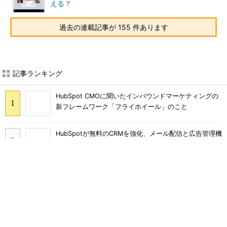
える？
過去の連載記事が 155 件あります
記事ランキング
HubSpot CMOに聞いたインバウンドマーケティングの
新フレームワーク「フライホイール」のこと
HubSpotが無料のCRMを強化、メール配信と広告管理機
能を提供
SimilarWebと「マーケットインテリジェンス」に関する
モヤモヤしたことを幹部に聞く
FacebookとInstagramの広告品質強化へ Metaが「ブ
ロックリスト」対応を拡大