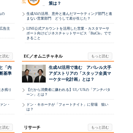
策は？
れの
生成AIの活用、意外と進んだマーケティング部門と進
まない営業部門 どうして差が生じた？
、広告主
LINE公式アカウントを活用した営業・カスタマーサ
ポート向けビジネスチャットサービス「BizClo」でで
きること
EC／オムニチャネル
と「内
生成AI活用で進む アパレル大手
断基準
アダストリアの「スタッフ全員マ
ーケター化計画」とは？
生き残り
【だから消費者に嫌われる】UI／UXの「アンチパタ
ーン」とは？
ヴァン・
ドン・キホーテが「フォートナイト」に登場 狙い
は？
リサーチ