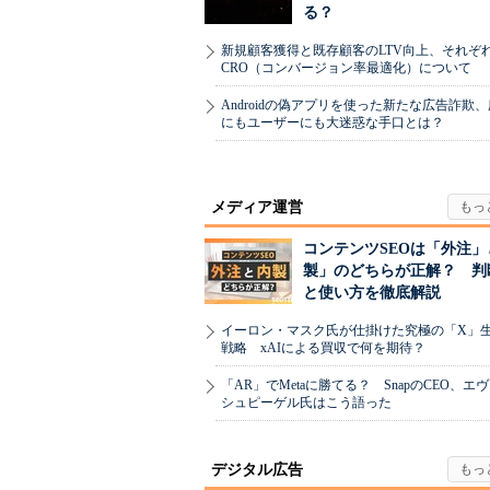
る？
新規顧客獲得と既存顧客のLTV向上、それぞ
CRO（コンバージョン率最適化）について
Androidの偽アプリを使った新たな広告詐欺
にもユーザーにも大迷惑な手口とは？
メディア運営
コンテンツSEOは「外注」
製」のどちらが正解？ 判
と使い方を徹底解説
イーロン・マスク氏が仕掛けた究極の「X」
戦略 xAIによる買収で何を期待？
「AR」でMetaに勝てる？ SnapのCEO、エ
シュピーゲル氏はこう語った
デジタル広告