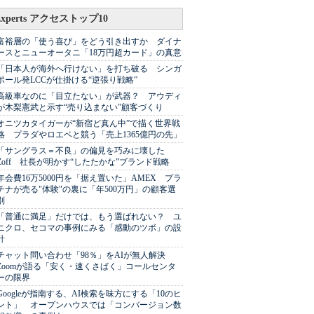
Experts アクセストップ10
富裕層の「使う喜び」をどう引き出すか ダイナ
ースとニューオータニ「18万円超カード」の真意
「日本人が海外へ行けない」を打ち破る シンガ
ポール発LCCが仕掛ける“逆張り戦略”
高級車なのに「目立たない」が武器？ アウディ
が木梨憲武と示す“売り込まない”顧客づくり
オニツカタイガーが“新宿ど真ん中”で描く世界戦
略 プラダやロエベと競う「売上1365億円の先」
「サングラス＝不良」の偏見を巧みに壊した
Zoff 社長が明かす“したたかな”ブランド戦略
年会費16万5000円を「据え置いた」AMEX プラ
チナが売る"体験"の裏に「年500万円」の顧客選
別
「普通に満足」だけでは、もう選ばれない？ ユ
ニクロ、セコマの事例にみる「感動のツボ」の設
計
チャット問い合わせ「98％」をAIが無人解決
Zoomが語る「安く・速くさばく」コールセンタ
ーの限界
Googleが指南する、AI検索を味方にする「10のヒ
ント」 オープンハウスでは「コンバージョン数