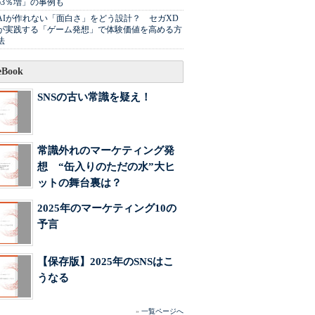
63％増」の事例も
AIが作れない「面白さ」をどう設計？ セガXD
が実践する「ゲーム発想」で体験価値を高める方
法
Book
SNSの古い常識を疑え！
常識外れのマーケティング発
想 “缶入りのただの水”大ヒ
ットの舞台裏は？
2025年のマーケティング10の
予言
【保存版】2025年のSNSはこ
うなる
»
一覧ページへ