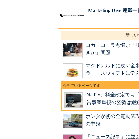
Marketing Dive 連載
新しい
コカ・コーラも悩む「
きか」問題
マクドナルドに次ぐ全米
ラー・スウィフトに学
Netflix、料金改
告事業重視の姿勢は継
ホンダが初の全電動SUV
の中身
「ニュース記事」に並