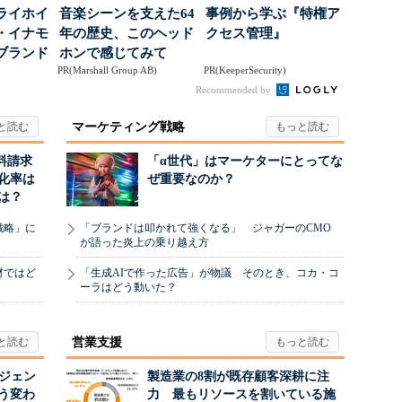
ライホイ
音楽シーンを支えた64
事例から学ぶ『特権ア
・イナモ
年の歴史、このヘッド
クセス管理』
ブランド
ホンで感じてみて
PR(Marshall Group AB)
PR(KeeperSecurity)
得るた
Recommended by
マーケティング戦略
料請求
「α世代」はマーケターにとってな
化率は
ぜ重要なのか？
は？
戦略」に
「ブランドは叩かれて強くなる」 ジャガーのCMO
が語った炎上の乗り越え方
材ではど
「生成AIで作った広告」が物議 そのとき、コカ・コ
ーラはどう動いた？
営業支援
ージェン
製造業の8割が既存顧客深耕に注
う変わ
力 最もリソースを割いている施