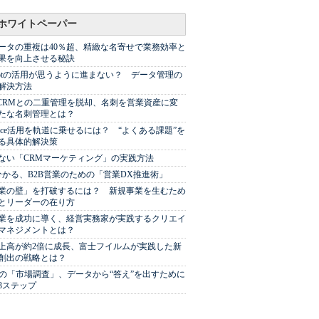
ホワイトペーパー
ータの重複は40％超、精緻な名寄せで業務効率と
果を向上させる秘訣
Spotの活用が思うように進まない？ データ管理の
解決方法
やCRMとの二重管理を脱却、名刺を営業資産に変
たな名刺管理とは？
sforce活用を軌道に乗せるには？ “よくある課題”を
る具体的解決策
ない「CRMマーケティング」の実践方法
分かる、B2B営業のための「営業DX推進術」
業の壁」を打破するには？ 新規事業を生むため
とリーダーの在り方
業を成功に導く、経営実務家が実践するクリエイ
マネジメントとは？
上高が約2倍に成長、富士フイルムが実践した新
創出の戦略とは？
代の「市場調査」、データから“答え”を出すために
3ステップ