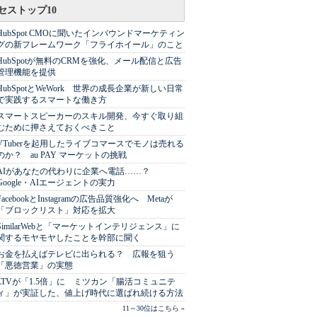
セストップ10
HubSpot CMOに聞いたインバウンドマーケティン
グの新フレームワーク「フライホイール」のこと
HubSpotが無料のCRMを強化、メール配信と広告
管理機能を提供
HubSpotとWeWork 世界の成長企業が新しい日常
で実践するスマートな働き方
スマートスピーカーのスキル開発、今すぐ取り組
むために押さえておくべきこと
VTuberを起用したライブコマースでモノは売れる
のか？ au PAY マーケットの挑戦
AIがあなたの代わりに企業へ電話……？
Google・AIエージェントの実力
FacebookとInstagramの広告品質強化へ Metaが
「ブロックリスト」対応を拡大
SimilarWebと「マーケットインテリジェンス」に
関するモヤモヤしたことを幹部に聞く
お金を払えばテレビに出られる？ 広報を狙う
「悪徳営業」の実態
LTVが「1.5倍」に ミツカン「腸活コミュニテ
ィ」が実証した、値上げ時代に選ばれ続ける方法
11～30位はこちら »