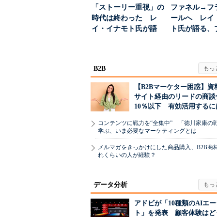
「ストーリー重視」の
ファネル→フ
時代は終わった レ
ールへ レイ
イ・イナモト氏が語
ト氏が語る、
る、信頼を軸にしたブ
が「信頼」を
ラン...
め...
B2B
【B2Bマーケター困惑】資
サイト経由のリードの商談
10％以下 有効活用するに
コンテンツに戦力を“全集中” 「徳川家康の
学ぶ、いま必要なマーケティングとは
メルマガをきっかけにした商品購入、B2B商
れくらいの人が経験？
データ分析
アドビが「10種類のAIエ
ト」を発表 顧客体験はど