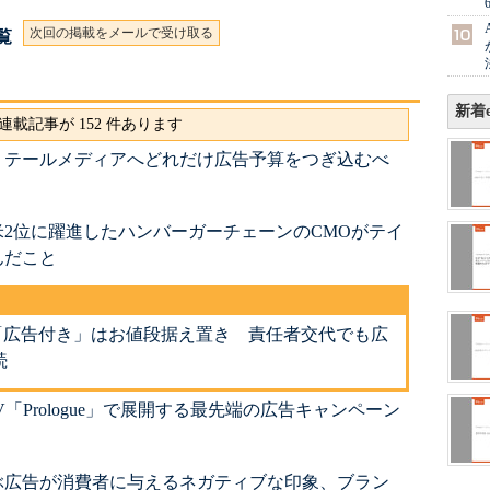
次回の掲載をメールで受け取る
一覧
新着e
連載記事が 152 件あります
リテールメディアへどれだけ広告予算をつぎ込むべ
2位に躍進したハンバーガーチェーンのCMOがテイ
んだこと
定でも「広告付き」はお値段据え置き 責任者交代でも広
続
「Prologue」で展開する最先端の広告キャンペーン
ぶ広告が消費者に与えるネガティブな印象、ブラン