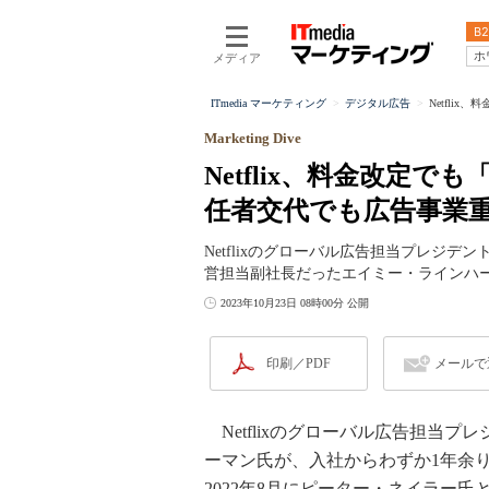
B2
ホ
メディア
ITmedia マーケティング
デジタル広告
Netfli
Marketing Dive
Netflix、料金改定
任者交代でも広告事業
Netflixのグローバル広告担当プレジ
営担当副社長だったエイミー・ラインハ
2023年10月23日 08時00分 公開
印刷／PDF
メールで
Netflixのグローバル広告担当プ
ーマン氏が、入社からわずか1年余
2022年8月にピーター・ネイラー氏と