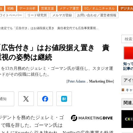
戦略
データ分析
営業支援
メディア運営
EC／オムニチャネル
デジタ
B
ワイトペーパー
リード研究所
メルマガ登録
お問い合わせ／運営者情報
x、料金改定でも「広告付き」はお値段据え置き 責任者交代でも広告事業重視...
でも「広告付き」はお値段据え置き 責
重視の姿勢は継続
知っ
デントを13カ月務めたジェレミ・ゴーマン氏が退任し、スタジオ運
記事
ードがその役職に就任した。
アイ
[
Peter Adams
，
Marketing Dive
]
キャ
通知
関連
レジデントを務めたジェレミ・ゴ
りで職を辞した。ゴーマン氏は
ともにSnapから引き抜かれ、Netflixの広告事業を軌道