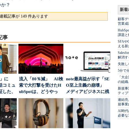
いか？
新着
連載記事が 149 件あります
顧客デ
営業成
Hub
課題と
記事
SFA
える新
Sale
解消す
失敗し
5分で
「大企
5倍」に
流入「80％減」 AI検
note最高益が示す「SE
の組織
活コミュ
索で大打撃を受けたH
O至上主義の崩壊」
新規事
証した、
ubSpotは、どうやっ
メディアビジネスに残
ティブ
...
て“未来の顧...
された“勝ち筋...
連結売
規事業
AI時
必要な