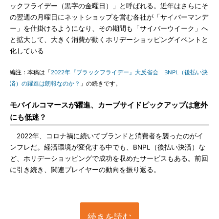
ックフライデー（黒字の金曜日）」と呼ばれる。近年はさらにそ
の翌週の月曜日にネットショップを営む各社が「サイバーマンデ
ー」を仕掛けるようになり、その期間も「サイバーウイーク」へ
と拡大して、大きく消費が動くホリデーショッピングイベントと
化している
編注：本稿は「
2022年『ブラックフライデー』大反省会 BNPL（後払い決
済）の躍進は朗報なのか？
」の続きです。
モバイルコマースが躍進、カーブサイドピックアップは意外
にも低迷？
2022年、コロナ禍に続いてブランドと消費者を襲ったのがイ
ンフレだ。経済環境が変化する中でも、BNPL（後払い決済）な
ど、ホリデーショッピングで成功を収めたサービスもある。前回
に引き続き、関連プレイヤーの動向を振り返る。
続きを読む