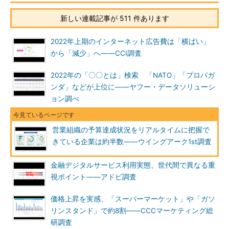
新しい連載記事が 511 件あります
2022年上期のインターネット広告費は「横ばい」
から「減少」へ――CCI調査
2022年の「〇〇とは」検索 「NATO」「プロパガ
ンダ」などが上位に――ヤフー・データソリューシ
ョン調べ
営業組織の予算達成状況をリアルタイムに把握で
きている企業は約半数――ウイングアーク1st調査
金融デジタルサービス利用実態、世代間で異なる重
視ポイント――アドビ調査
価格上昇を実感、「スーパーマーケット」や「ガソ
リンスタンド」で約8割――CCCマーケティング総
研調査