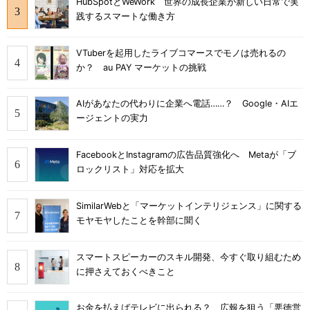
HubSpotとWeWork 世界の成長企業が新しい日常で実
践するスマートな働き方
VTuberを起用したライブコマースでモノは売れるの
か？ au PAY マーケットの挑戦
AIがあなたの代わりに企業へ電話……？ Google・AIエ
ージェントの実力
FacebookとInstagramの広告品質強化へ Metaが「ブ
ロックリスト」対応を拡大
SimilarWebと「マーケットインテリジェンス」に関する
モヤモヤしたことを幹部に聞く
スマートスピーカーのスキル開発、今すぐ取り組むため
に押さえておくべきこと
お金を払えばテレビに出られる？ 広報を狙う「悪徳営