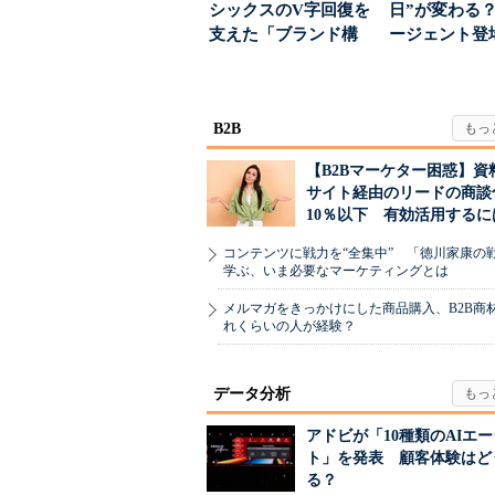
シックスのV字回復を
日”が変わる？
支えた「ブランド構
ージェント登
築」の考え方
が起きるか
B2B
【B2Bマーケター困惑】資
サイト経由のリードの商談
10％以下 有効活用するに
コンテンツに戦力を“全集中” 「徳川家康の
学ぶ、いま必要なマーケティングとは
メルマガをきっかけにした商品購入、B2B商
れくらいの人が経験？
データ分析
アドビが「10種類のAIエ
ト」を発表 顧客体験はど
る？