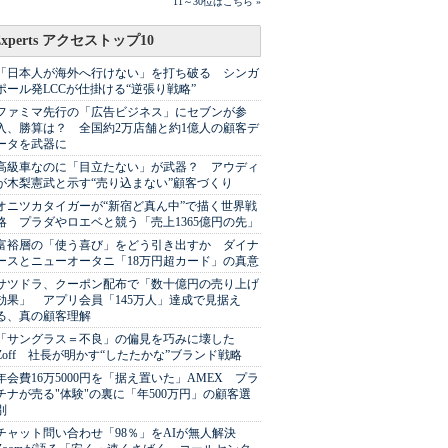
11～30位はこちら »
Experts アクセストップ10
「日本人が海外へ行けない」を打ち破る シンガ
ポール発LCCが仕掛ける“逆張り戦略”
ファミマ先行の「広告ビジネス」にセブンが参
入、勝算は？ 全国約2万店舗と約1億人の顧客デ
ータを武器に
高級車なのに「目立たない」が武器？ アウディ
が木梨憲武と示す“売り込まない”顧客づくり
オニツカタイガーが“新宿ど真ん中”で描く世界戦
略 プラダやロエベと競う「売上1365億円の先」
富裕層の「使う喜び」をどう引き出すか ダイナ
ースとニューオータニ「18万円超カード」の真意
サツドラ、クーポン配布で「数十億円の売り上げ
効果」 アプリ会員「145万人」達成で見据え
る、真の顧客理解
「サングラス＝不良」の偏見を巧みに壊した
Zoff 社長が明かす“したたかな”ブランド戦略
年会費16万5000円を「据え置いた」AMEX プラ
チナが売る"体験"の裏に「年500万円」の顧客選
別
チャット問い合わせ「98％」をAIが無人解決