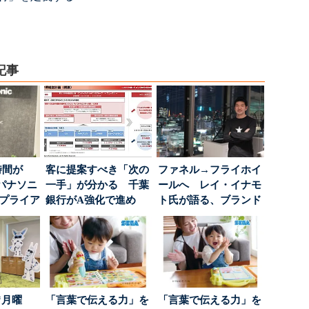
記事
時間が
客に提案すべき「次の
ファネル→フライホイ
パナソニ
一手」が分かる 千葉
ールへ レイ・イナモ
アプライア
銀行がA強化で進め
ト氏が語る、ブランド
o...
る“One to On...
が「信頼」を得るた
め...
“月曜
「言葉で伝える力」を
「言葉で伝える力」を