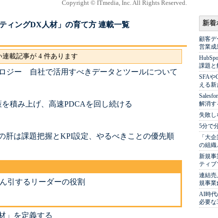
Copyright © ITmedia, Inc. All Rights Reserved.
新着
ティングDX人材」の育て方 連載一覧
顧客デ
営業成
連載記事が 4 件あります
Hub
課題と
ノロジー 自社で活用すべきデータとツールについて
SFA
える新
Sale
を積み上げ、高速PDCAを回し続ける
解消す
失敗し
5分で
の肝は課題把握とKPI設定、やるべきことの優先順
「大企
の組織
新規事
ティブ
連結売
けん引するリーダーの役割
規事業
AI時
必要な
材」を定義する