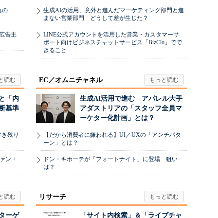
れの
生成AIの活用、意外と進んだマーケティング部門と進
まない営業部門 どうして差が生じた？
、広告主
LINE公式アカウントを活用した営業・カスタマーサ
ポート向けビジネスチャットサービス「BizClo」でで
きること
EC／オムニチャネル
と「内
生成AI活用で進む アパレル大手
断基準
アダストリアの「スタッフ全員マ
ーケター化計画」とは？
生き残り
【だから消費者に嫌われる】UI／UXの「アンチパタ
ーン」とは？
ヴァン・
ドン・キホーテが「フォートナイト」に登場 狙い
は？
リサーチ
リターゲ
「サイト内検索」＆「ライブチャ