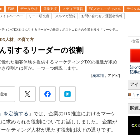
戦略
データ分析
営業支援
メディア運営
EC／オムニチャネル
デジタ
B
ワイトペーパー
リード研究所
メルマガ登録
お問い合わせ／運営者情報
ケティングDXをけん引するリーダーの役割：ポストコロナの企業を救う「マーケテ...
DX人材」の育て方
けん引するリーダーの役割
で優れた顧客体験を提供するマーケティングDXの推進が求め
知っ
べき役割とは何か。一つ一つ解説します。
記事
[
橋本翔
，
アドビ
]
アイ
通知
キャ
関連
』を定義する
」では、企業のDX推進におけるマーケ
人に求められる役割についてお話ししました。 企業が
マーケティング人材が果たす役割は以下の通りです。