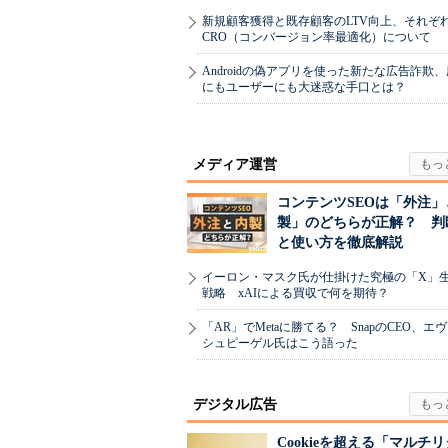
新規顧客獲得と既存顧客のLTV向上、それぞ
CRO（コンバージョン率最適化）について
Androidの偽アプリを使った新たな広告詐欺
にもユーザーにも大迷惑な手口とは？
メディア運営
コンテンツSEOは「外注」
製」のどちらが正解？ 判
と使い方を徹底解説
イーロン・マスク氏が仕掛けた究極の「X」
戦略 xAIによる買収で何を期待？
「AR」でMetaに勝てる？ SnapのCEO、エ
シュピーゲル氏はこう語った
デジタル広告
Cookieを超える「マルチ