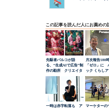
この記事を読んだ人にお薦めの
先駆者パルコが語
月次報告180
る、“生成AIで広告”制
「ゼロ」に 
作の勘所 クリエイタ
ック くらし
ーに残る「重要な役
ンス社が挑んだV
割...
一時は赤字転落も ア
マーケターの