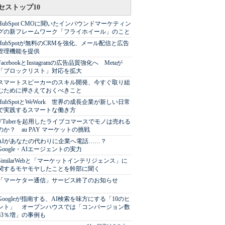
セストップ10
HubSpot CMOに聞いたインバウンドマーケティン
グの新フレームワーク「フライホイール」のこと
HubSpotが無料のCRMを強化、メール配信と広告
管理機能を提供
FacebookとInstagramの広告品質強化へ Metaが
「ブロックリスト」対応を拡大
スマートスピーカーのスキル開発、今すぐ取り組
むために押さえておくべきこと
HubSpotとWeWork 世界の成長企業が新しい日常
で実践するスマートな働き方
VTuberを起用したライブコマースでモノは売れる
のか？ au PAY マーケットの挑戦
AIがあなたの代わりに企業へ電話……？
Google・AIエージェントの実力
SimilarWebと「マーケットインテリジェンス」に
関するモヤモヤしたことを幹部に聞く
「マーケター通信」サービス終了のお知らせ
Googleが指南する、AI検索を味方にする「10のヒ
ント」 オープンハウスでは「コンバージョン数
63％増」の事例も