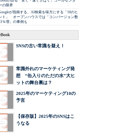
Zoomが語る「安く・速くさばく」コールセンタ
ーの限界
Googleが指南する、AI検索を味方にする「10のヒ
ント」 オープンハウスでは「コンバージョン数
63％増」の事例も
Book
SNSの古い常識を疑え！
常識外れのマーケティング発
想 “缶入りのただの水”大ヒ
ットの舞台裏は？
2025年のマーケティング10の
予言
【保存版】2025年のSNSはこ
うなる