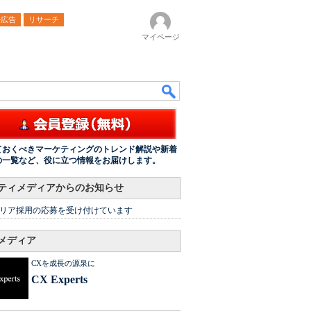
ル広告
リサーチ
マイページ
ておくべきマーケティングのトレンド解説や新着
の一覧など、役に立つ情報をお届けします。
ティメディアからのお知らせ
リア採用の応募を受け付けています
メディア
CXを成長の源泉に
CX Experts