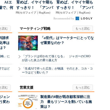
 AIエ
育めば、イヤイヤ期も
育めば、イヤイヤ期も
場で、何
すっきり！ 「アンパ
すっきり！ 「アンパ
PR(セガフェイブ｜HugKum)
ンマン ことばずかん...
PR(セガフェイブ｜HugKum)
ンマン ことばずかん...
Recommended by
マーケティング戦略
料請求
「α世代」はマーケターにとってな
化率は
ぜ重要なのか？
は？
戦略」に
「ブランドは叩かれて強くなる」 ジャガーのCMO
が語った炎上の乗り越え方
材ではど
「生成AIで作った広告」が物議 そのとき、コカ・コ
ーラはどう動いた？
営業支援
ージェン
製造業の8割が既存顧客深耕に注
う変わ
力 最もリソースを割いている施
策は？