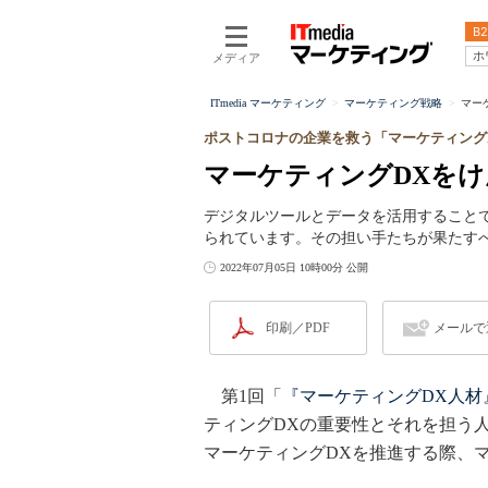
B2
ホ
メディア
ITmedia マーケティング
マーケティング戦略
マー
ポストコロナの企業を救う「マーケティング
マーケティングDXを
デジタルツールとデータを活用すること
られています。その担い手たちが果たす
2022年07月05日 10時00分 公開
印刷／PDF
メールで
第1回「
『マーケティングDX人材
ティングDXの重要性とそれを担う
マーケティングDXを推進する際、