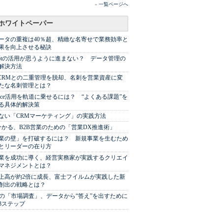
»
一覧ページへ
ホワイトペーパー
ータの重複は40％超、精緻な名寄せで業務効率と
果を向上させる秘訣
Spotの活用が思うように進まない？ データ管理の
解決方法
やCRMとの二重管理を脱却、名刺を営業資産に変
たな名刺管理とは？
sforce活用を軌道に乗せるには？ “よくある課題”を
る具体的解決策
ない「CRMマーケティング」の実践方法
分かる、B2B営業のための「営業DX推進術」
業の壁」を打破するには？ 新規事業を生むため
とリーダーの在り方
業を成功に導く、経営実務家が実践するクリエイ
マネジメントとは？
上高が約2倍に成長、富士フイルムが実践した新
創出の戦略とは？
代の「市場調査」、データから“答え”を出すために
3ステップ