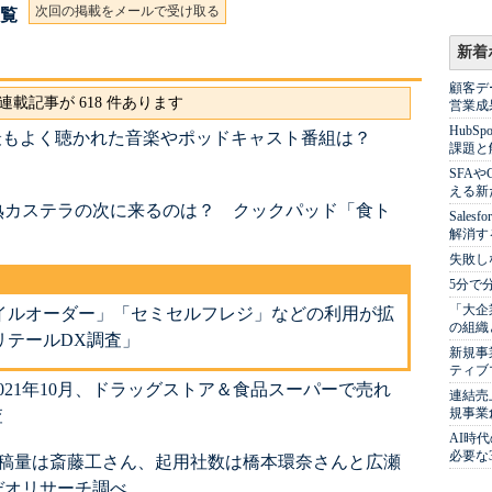
次回の掲載をメールで受け取る
一覧
新着
顧客デ
連載記事が 618 件あります
営業成
Hub
fy」で最もよく聴かれた音楽やポッドキャスト番組は？
課題と
SFA
える新
熟カステラの次に来るのは？ クックパッド「食ト
Sale
解消す
失敗し
5分で
「大企
イルオーダー」「セミセルフレジ」などの利用が拡
の組織
リテールDX調査」
新規事
ティブ
021年10月、ドラッグストア＆食品スーパーで売れ
連結売
規事業
査
AI時
必要な
 出稿量は斎藤工さん、起用社数は橋本環奈さんと広瀬
デオリサーチ調べ