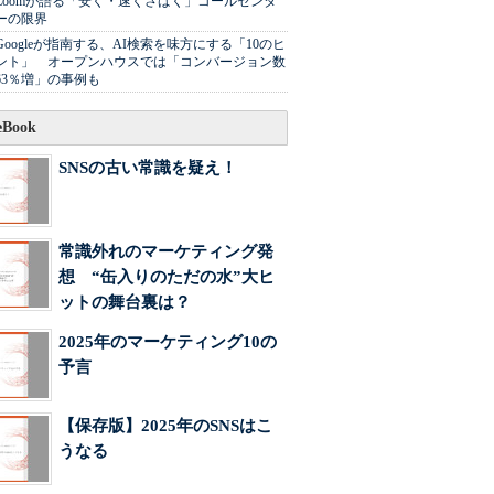
Zoomが語る「安く・速くさばく」コールセンタ
ーの限界
Googleが指南する、AI検索を味方にする「10のヒ
ント」 オープンハウスでは「コンバージョン数
63％増」の事例も
Book
SNSの古い常識を疑え！
常識外れのマーケティング発
想 “缶入りのただの水”大ヒ
ットの舞台裏は？
2025年のマーケティング10の
予言
【保存版】2025年のSNSはこ
うなる