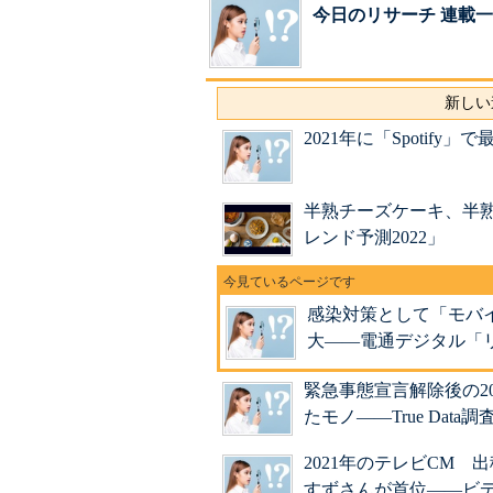
今日のリサーチ 連載
新しい
2021年に「Spoti
半熟チーズケーキ、半
レンド予測2022」
感染対策として「モバ
大――電通デジタル「
緊急事態宣言解除後の2
たモノ――True Data調
2021年のテレビCM
すずさんが首位――ビ