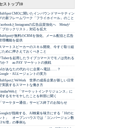
セストップ10
HubSpot CMOに聞いたインバウンドマーケティン
グの新フレームワーク「フライホイール」のこと
FacebookとInstagramの広告品質強化へ Metaが
「ブロックリスト」対応を拡大
HubSpotが無料のCRMを強化、メール配信と広告
管理機能を提供
スマートスピーカーのスキル開発、今すぐ取り組
むために押さえておくべきこと
VTuberを起用したライブコマースでモノは売れる
のか？ au PAY マーケットの挑戦
AIがあなたの代わりに企業へ電話……？
Google・AIエージェントの実力
HubSpotとWeWork 世界の成長企業が新しい日常
で実践するスマートな働き方
SimilarWebと「マーケットインテリジェンス」に
関するモヤモヤしたことを幹部に聞く
「マーケター通信」サービス終了のお知らせ
Googleが指南する、AI検索を味方にする「10のヒ
ント」 オープンハウスでは「コンバージョン数
63％増」の事例も