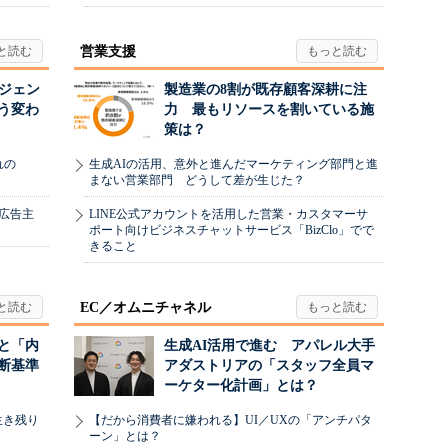
営業支援
ージェン
製造業の8割が既存顧客深耕に注
う変わ
力 最もリソースを割いている施
策は？
れの
生成AIの活用、意外と進んだマーケティング部門と進
まない営業部門 どうして差が生じた？
、広告主
LINE公式アカウントを活用した営業・カスタマーサ
ポート向けビジネスチャットサービス「BizClo」でで
きること
EC／オムニチャネル
と「内
生成AI活用で進む アパレル大手
断基準
アダストリアの「スタッフ全員マ
ーケター化計画」とは？
生き残り
【だから消費者に嫌われる】UI／UXの「アンチパタ
ーン」とは？