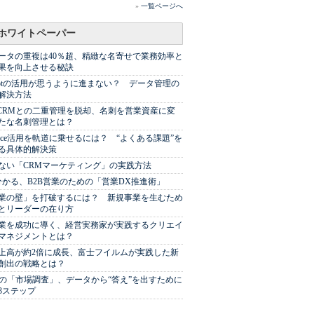
»
一覧ページへ
ホワイトペーパー
ータの重複は40％超、精緻な名寄せで業務効率と
果を向上させる秘訣
Spotの活用が思うように進まない？ データ管理の
解決方法
やCRMとの二重管理を脱却、名刺を営業資産に変
たな名刺管理とは？
sforce活用を軌道に乗せるには？ “よくある課題”を
る具体的解決策
ない「CRMマーケティング」の実践方法
分かる、B2B営業のための「営業DX推進術」
業の壁」を打破するには？ 新規事業を生むため
とリーダーの在り方
業を成功に導く、経営実務家が実践するクリエイ
マネジメントとは？
上高が約2倍に成長、富士フイルムが実践した新
創出の戦略とは？
代の「市場調査」、データから“答え”を出すために
3ステップ