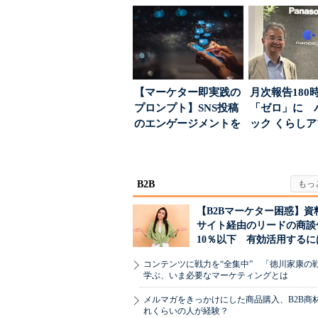
る「特別体験」
ちた顧客満足
引...
【マーケター即実践の
月次報告180
プロンプト】SNS投稿
「ゼロ」に 
のエンゲージメントを
ック くらし
高めるAI活用、ポ...
ンス社が挑んだV
B2B
【B2Bマーケター困惑】資
サイト経由のリードの商談
10％以下 有効活用するに
コンテンツに戦力を“全集中” 「徳川家康の
学ぶ、いま必要なマーケティングとは
メルマガをきっかけにした商品購入、B2B商
れくらいの人が経験？