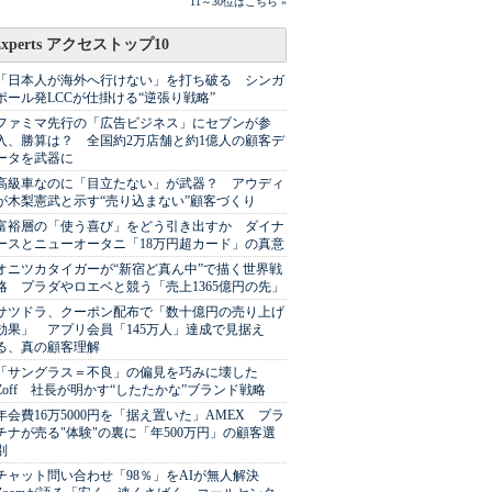
11～30位はこちら »
Experts アクセストップ10
「日本人が海外へ行けない」を打ち破る シンガ
ポール発LCCが仕掛ける“逆張り戦略”
ファミマ先行の「広告ビジネス」にセブンが参
入、勝算は？ 全国約2万店舗と約1億人の顧客デ
ータを武器に
高級車なのに「目立たない」が武器？ アウディ
が木梨憲武と示す“売り込まない”顧客づくり
富裕層の「使う喜び」をどう引き出すか ダイナ
ースとニューオータニ「18万円超カード」の真意
オニツカタイガーが“新宿ど真ん中”で描く世界戦
略 プラダやロエベと競う「売上1365億円の先」
サツドラ、クーポン配布で「数十億円の売り上げ
効果」 アプリ会員「145万人」達成で見据え
る、真の顧客理解
「サングラス＝不良」の偏見を巧みに壊した
Zoff 社長が明かす“したたかな”ブランド戦略
年会費16万5000円を「据え置いた」AMEX プラ
チナが売る"体験"の裏に「年500万円」の顧客選
別
チャット問い合わせ「98％」をAIが無人解決