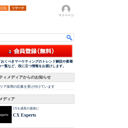
ル広告
リサーチ
マイページ
ておくべきマーケティングのトレンド解説や新着
の一覧など、役に立つ情報をお届けします。
ティメディアからのお知らせ
リア採用の応募を受け付けています
メディア
CXを成長の源泉に
CX Experts