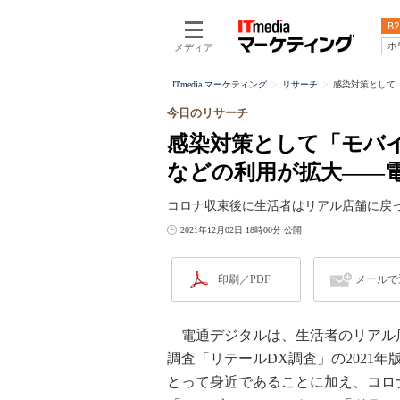
B2
ホ
メディア
ITmedia マーケティング
リサーチ
感染対策として
今日のリサーチ
感染対策として「モバ
などの利用が拡大――
コロナ収束後に生活者はリアル店舗に戻
2021年12月02日 18時00分 公開
印刷／PDF
メールで
電通デジタルは、生活者のリアル
調査「リテールDX調査」の2021
とって身近であることに加え、コロ