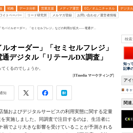
戦略
データ分析
営業支援
メディア運営
EC／オムニチャネル
デジタ
B
ワイトペーパー
リード研究所
メルマガ登録
お問い合わせ／運営者情報
「モバイルオーダー」「セミセルフレジ」などの利用が拡大――電通デ...
イルオーダー」「セミセルフレジ」
電通デジタル「リテールDX調査」
知っ
ってくるのでしょうか。
記事
[
ITmedia マーケティング
]
アイ
キャ
通知
関連
店舗およびデジタルサービスの利用実態に関する定量
年版を実施しました。同調査で注目するのは、生活者に
ナ禍でより大きな影響を受けていることが予測される