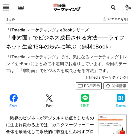
まとめ
2021年11月1日
「ITmedia マーケティング」eBookシリーズ
「非対面」でビジネス成長させる方法――ライフ
ネット生命13年の歩みに学ぶ（無料eBook）
「ITmedia マーケティング」では、気になるマーケティングトレ
ンドをeBookにまとめて不定期でお送りしています。今回のテー
マは「『非対面』でビジネスを成長させる方法」です。
[ITmedia マーケティング]
PC用表示
関連情報
Share
Post
LINE
Hatena
既存のビジネスがデジタルを起点としたもの
に生まれ変わる上では、カスタマージャーニー
全体を最適化して永続的に収益を生み出すプロ