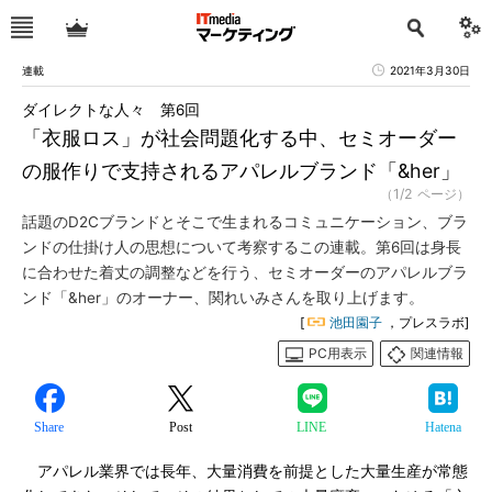
連載
2021年3月30日
ダイレクトな人々 第6回
「衣服ロス」が社会問題化する中、セミオーダー
の服作りで支持されるアパレルブランド「&her」
（1/2 ページ）
話題のD2Cブランドとそこで生まれるコミュニケーション、ブラ
ンドの仕掛け人の思想について考察するこの連載。第6回は身長
に合わせた着丈の調整などを行う、セミオーダーのアパレルブラ
ンド「&her」のオーナー、関れいみさんを取り上げます。
[
池田園子
，プレスラボ]
PC用表示
関連情報
Share
Post
LINE
Hatena
アパレル業界では長年、大量消費を前提とした大量生産が常態