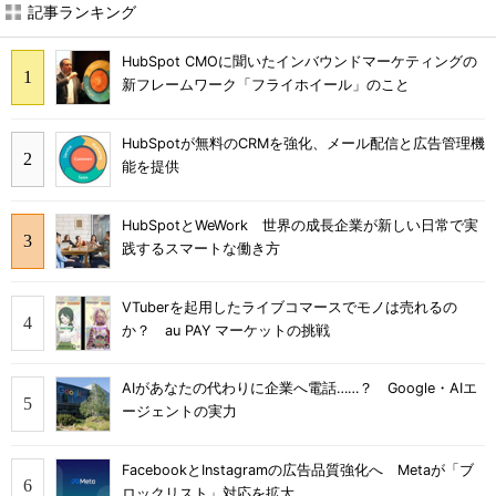
記事ランキング
HubSpot CMOに聞いたインバウンドマーケティングの
新フレームワーク「フライホイール」のこと
HubSpotが無料のCRMを強化、メール配信と広告管理機
能を提供
HubSpotとWeWork 世界の成長企業が新しい日常で実
践するスマートな働き方
VTuberを起用したライブコマースでモノは売れるの
か？ au PAY マーケットの挑戦
AIがあなたの代わりに企業へ電話……？ Google・AIエ
ージェントの実力
FacebookとInstagramの広告品質強化へ Metaが「ブ
ロックリスト」対応を拡大