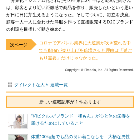
分業化・システム化されたその企業に2年半ほど勤めた関さん
は、顧客とより近い距離感で商品を作り、販売したいという思い
が日に日に芽生えるようになった。そしてついに、独立を決意。
顧客一人一人に合わせた洋服を作って直接販売するD2Cブランド
の創設を目指して動き始めた。
コロナでアパレル業界に大逆風が吹き荒れる中
でも&herが売り上げを倍増させた理由は「巣ご
もり需要」だけじゃなかった。
Copyright © ITmedia, Inc. All Rights Reserved.
ダイレクトな人々 連載一覧
新しい連載記事が 1 件あります
“和ピクルス”ブランド「和もん」が心と体の栄養を
届けるためにしていること
体重100kg超でも品の良い着こなしを 大柄な男性