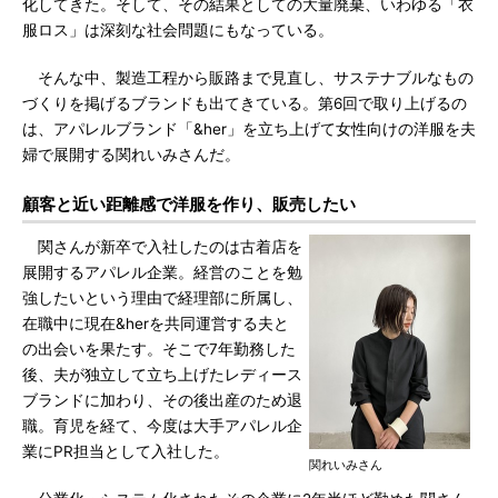
化してきた。そして、その結果としての大量廃棄、いわゆる「衣
服ロス」は深刻な社会問題にもなっている。
そんな中、製造工程から販路まで見直し、サステナブルなもの
づくりを掲げるブランドも出てきている。第6回で取り上げるの
は、アパレルブランド「&her」を立ち上げて女性向けの洋服を夫
婦で展開する関れいみさんだ。
顧客と近い距離感で洋服を作り、販売したい
関さんが新卒で入社したのは古着店を
展開するアパレル企業。経営のことを勉
強したいという理由で経理部に所属し、
在職中に現在&herを共同運営する夫と
の出会いを果たす。そこで7年勤務した
後、夫が独立して立ち上げたレディース
ブランドに加わり、その後出産のため退
職。育児を経て、今度は大手アパレル企
業にPR担当として入社した。
関れいみさん