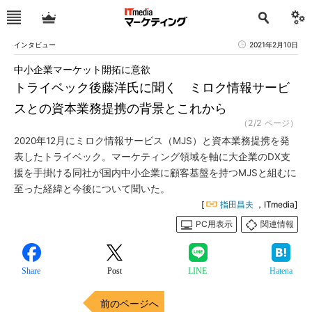
インタビュー
2021年2月10日
中小企業マーケット開拓に意欲
トライベック後藤洋氏に聞く ミロク情報サービ
スとの資本業務提携の背景とこれから
（2/2 ページ）
2020年12月にミロク情報サービス（MJS）と資本業務提携を発
表したトライベック。マーケティング領域を軸に大企業のDX支
援を手掛ける同社が国内中小企業に顧客基盤を持つMJSと組むに
至った経緯と今後について聞いた。
[
指田昌夫
，ITmedia]
PC用表示
関連情報
Share
Post
LINE
Hatena
前のページへ