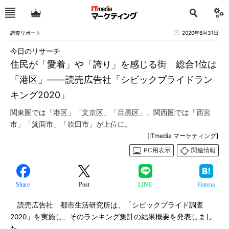
調査リポート
2020年8月31日
今日のリサーチ
住民が「愛着」や「誇り」を感じる街 総合1位は
「港区」――読売広告社「シビックプライドラン
キング2020」
関東圏では「港区」「文京区」「目黒区」、関西圏では「西宮
市」「箕面市」「吹田市」が上位に。
[ITmedia マーケティング]
PC用表示
関連情報
Share
Post
LINE
Hatena
読売広告社 都市生活研究所は、「シビックプライド調査
2020」を実施し、そのランキング集計の結果概要を発表しまし
た。