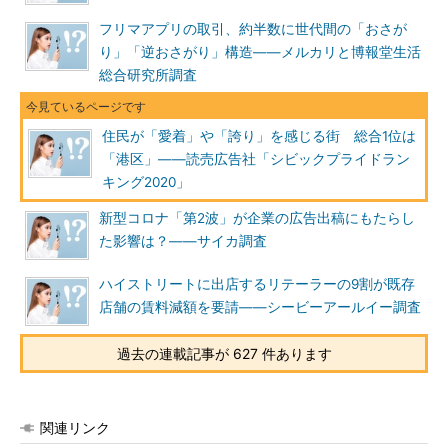
フリマアプリの取引、約半数に世代間の「おさが
り」「逆おさがり」構造――メルカリと博報堂生活
総合研究所調査
住民が「愛着」や「誇り」を感じる街 総合1位は
「港区」――読売広告社「シビックプライドラン
キング2020」
新型コロナ「第2波」が企業の広告出稿にもたらし
た影響は？――サイカ調査
ハイストリートに出店するリテーラーの9割が既存
店舗の賃料減額を要請――シービーアールイー調査
過去の連載記事が 627 件あります
関連リンク