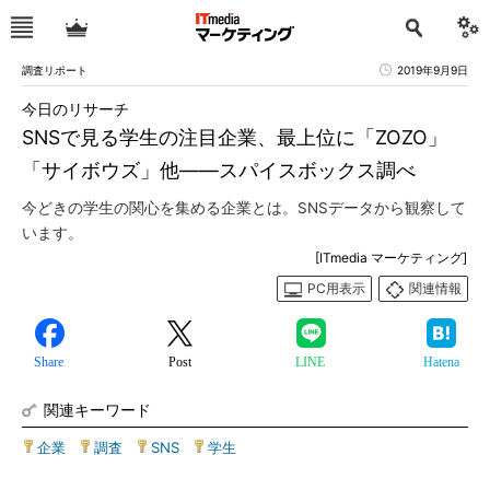
調査リポート
2019年9月9日
今日のリサーチ
SNSで見る学生の注目企業、最上位に「ZOZO」
「サイボウズ」他――スパイスボックス調べ
今どきの学生の関心を集める企業とは。SNSデータから観察して
います。
[ITmedia マーケティング]
PC用表示
関連情報
Share
Post
LINE
Hatena
関連キーワード
企業
|
調査
|
SNS
|
学生